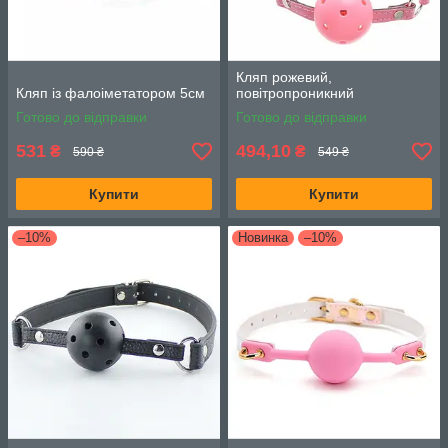
Кляп рожевий,
Кляп із фалоіметатором 5см
повітропроникний
Готово до відправки
Готово до відправки
531
494,10
₴
₴
590 ₴
549 ₴
Купити
Купити
–10%
Новинка
–10%