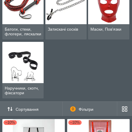
Батоги, стеки,
Затискачі сосків
Маски, Пов'язки
флогери, ляскалки
Наручники, скотч,
фіксатори
Сортування
0
Фільтри
–10%
–10%