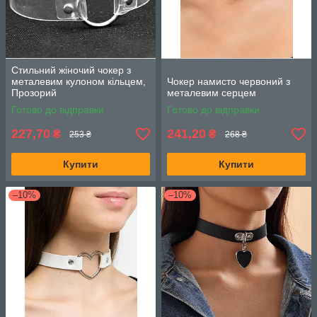
Стильний жіночий чокер з
металевим кулоном кільцем,
Чокер намисто червоний з
Прозорий
металевим серцем
Готово до відправки
Готово до відправки
227,70
241,20
₴
₴
253 ₴
268 ₴
Купити
Купити
–10%
–10%