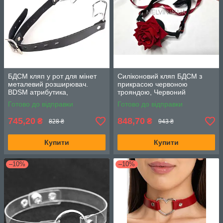
БДСМ кляп у рот для мінет
Силіконовий кляп БДСМ з
металевий розширювач.
прикрасою червоною
BDSM атрибутика,
трояндою, Червоний
розширювач рота
Готово до відправки
Готово до відправки
745,20
848,70
₴
₴
828 ₴
943 ₴
Купити
Купити
–10%
–10%