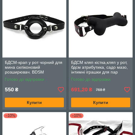
БДСМ-крап у рот чорний для
БДСМ кляп кістка,кляп у рот,
мина силіконовий
бдсм атрибутика, садо мазо,
розширювач. BDSM
інтимні іграшки для пар
атрибутика
Готово до відправки
Готово до відправки
550
691,20
₴
₴
768 ₴
Купити
Купити
–10%
–10%