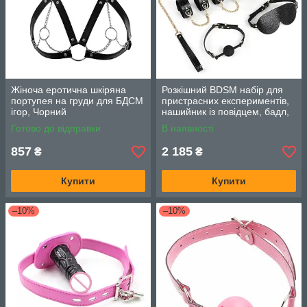
Жіноча еротична шкіряна
Розкішний BDSM набір для
портупея на груди для БДСМ
пристрасних експериментів,
ігор, Чорний
нашийник із повідцем, бадл,
маска, кляп, наручники на
Готово до відправки
В наявності
руки
857
2 185
₴
₴
Купити
Купити
–10%
–10%