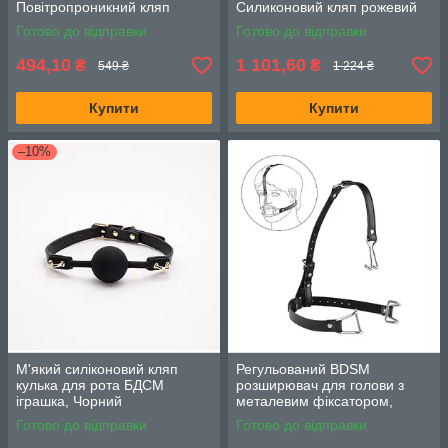
Повітропроникний кляп
Силиконовий кляп рожевий
Готово до відправки
Готово до відправки
494,10
1 101,60
₴
₴
549 ₴
1 224 ₴
Купити
Купити
–10%
М'який силіконовий кляп
Регульований BDSM
кулька для рота БДСМ
розширювач для голови з
іграшка, Чорний
металевим фіксатором,
чорна
Готово до відправки
Готово до відправки