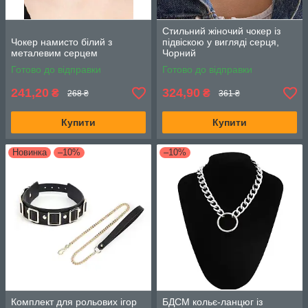
Стильний жіночий чокер із
Чокер намисто білий з
підвіскою у вигляді серця,
металевим серцем
Чорний
Готово до відправки
Готово до відправки
241,20
324,90
₴
₴
268 ₴
361 ₴
Купити
Купити
Новинка
–10%
–10%
Комплект для рольових ігор
БДСМ кольє-ланцюг із