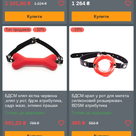
1 101,60
1 264
₴
₴
1 224 ₴
Купити
Купити
Топ продажів
–10%
–10%
БДСМ кляп кістка червона
БДСМ-крап у рот для мигета
,кляп у рот, бдсм атрибутика,
силіконовий розширювач.
садо мазо, інтимні іграшки
BDSM атрибутика
для пар
Готово до відправки
Готово до відправки
691,20
495
₴
₴
768 ₴
550 ₴