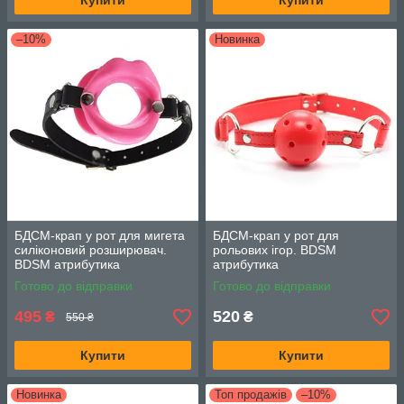
Купити
Купити
–10%
Новинка
БДСМ-крап у рот для мигета
БДСМ-крап у рот для
силіконовий розширювач.
рольових ігор. BDSM
BDSM атрибутика
атрибутика
Готово до відправки
Готово до відправки
495
520
₴
₴
550 ₴
Купити
Купити
Новинка
Топ продажів
–10%