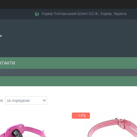
Харків Полтавський Шлях152/4г, Харків, Україна
х
НТАКТИ
–10%