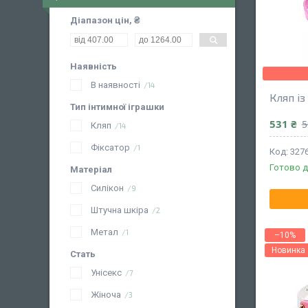
Діапазон цін, ₴
Наявність
В наявності
14
Кляп і
Тип інтимної іграшки
531 ₴
5
Кляп
14
Фіксатор
1
327
Готово д
Матеріал
Силікон
9
Штучна шкіра
2
Метал
1
–10%
Новинка
Стать
Унісекс
7
Жіноча
3