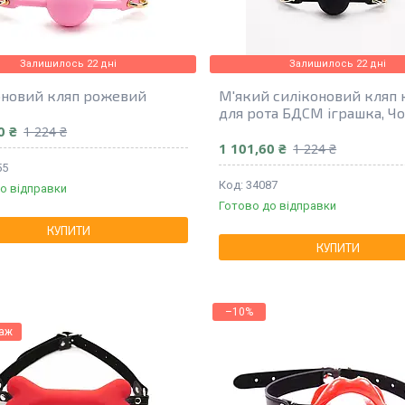
Залишилось 22 дні
Залишилось 22 дні
новий кляп рожевий
М'який силіконовий кляп 
для рота БДСМ іграшка, Ч
0 ₴
1 224 ₴
1 101,60 ₴
1 224 ₴
55
34087
о відправки
Готово до відправки
КУПИТИ
КУПИТИ
–10%
даж