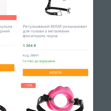
кулька
Регульований BDSM розширювач
орний
для голови з металевим
фіксатором, чорна
1 264 ₴
38691
Готово до відправки
КУПИТИ
–10%