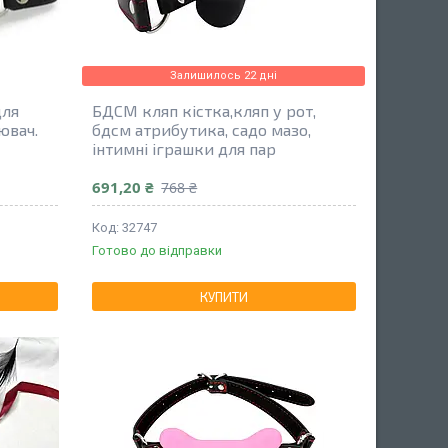
Залишилось 22 дні
для
БДСМ кляп кістка,кляп у рот,
ювач.
бдсм атрибутика, садо мазо,
інтимні іграшки для пар
691,20 ₴
768 ₴
32747
Готово до відправки
КУПИТИ