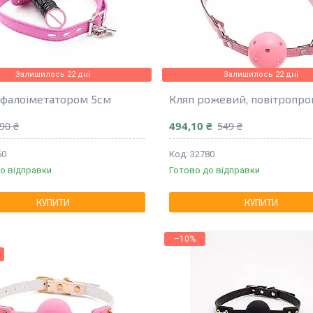
Залишилось 22 дні
Залишилось 22 дні
з фалоіметатором 5см
Кляп рожевий, повітропр
494,10 ₴
90 ₴
549 ₴
60
32780
о відправки
Готово до відправки
КУПИТИ
КУПИТИ
–10%