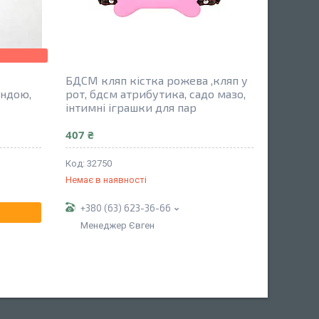
БДСМ кляп кістка рожева ,кляп у
ндою,
рот, бдсм атрибутика, садо мазо,
інтимні іграшки для пар
407 ₴
32750
Немає в наявності
+380 (63) 623-36-66
Менеджер Євген