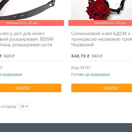
Залишилось 22 дні
Залишилось 22 дні
ляп у рот для мінет
Силіконовий кляп БДСМ з
вий розширювач. BDSM
прикрасою червоною троя
тика, розширювач рота
Червоний
₴
848,70 ₴
828 ₴
943 ₴
91
33751
о відправки
Готово до відправки
КУПИТИ
КУПИТИ