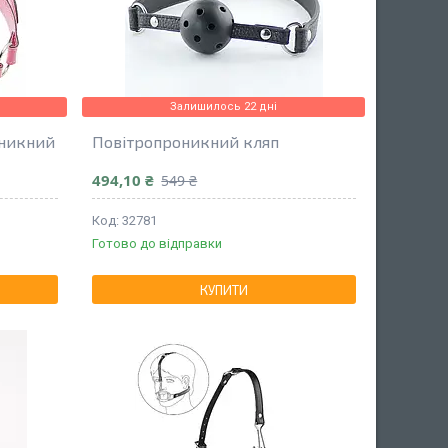
Залишилось 22 дні
оникний
Повітропроникний кляп
494,10 ₴
549 ₴
32781
Готово до відправки
КУПИТИ