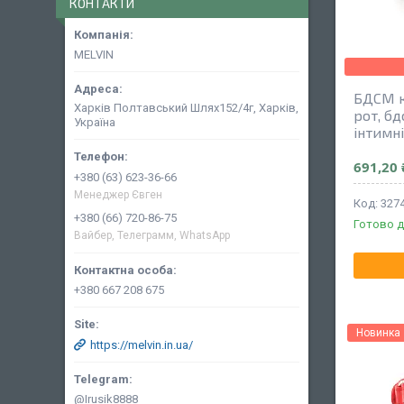
КОНТАКТИ
MELVIN
БДСМ к
Харків Полтавський Шлях152/4г, Харків,
рот, бд
Україна
інтимн
691,20 
+380 (63) 623-36-66
Менеджер Євген
327
+380 (66) 720-86-75
Готово д
Вайбер, Телеграмм, WhatsApp
+380 667 208 675
Новинка
https://melvin.in.ua/
@Irusik8888