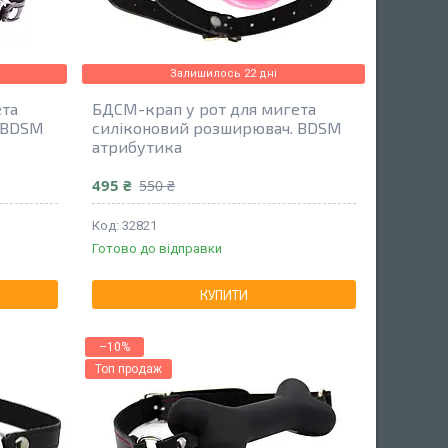
Залишилось 22 дні
ета
БДСМ-крап у рот для мигета
 BDSM
силіконовий розширювач. BDSM
атрибутика
495 ₴
550 ₴
32821
Готово до відправки
КУПИТИ
–10%
Топ продаж