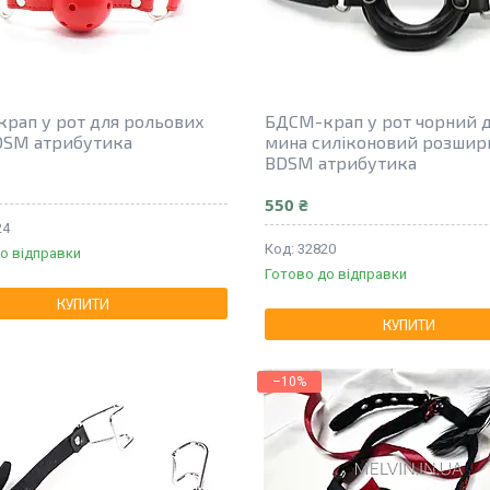
рап у рот для рольових
БДСМ-крап у рот чорний 
BDSM атрибутика
мина силіконовий розшир
BDSM атрибутика
550 ₴
24
32820
о відправки
Готово до відправки
КУПИТИ
КУПИТИ
–10%