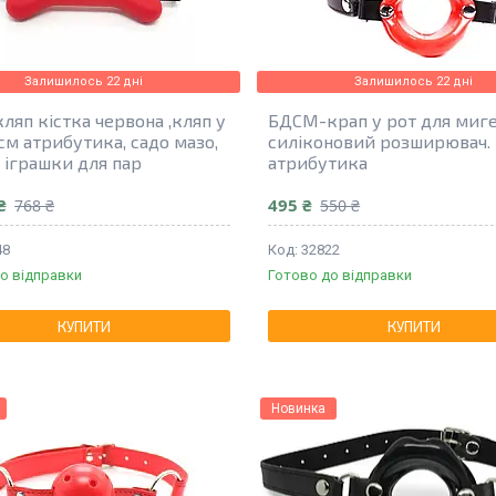
Залишилось 22 дні
Залишилось 22 дні
ляп кістка червона ,кляп у
БДСМ-крап у рот для миг
см атрибутика, садо мазо,
силіконовий розширювач.
і іграшки для пар
атрибутика
₴
495 ₴
768 ₴
550 ₴
48
32822
о відправки
Готово до відправки
КУПИТИ
КУПИТИ
Новинка