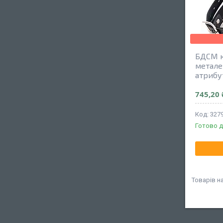
БДСМ к
метале
атрибу
745,20 
327
Готово д