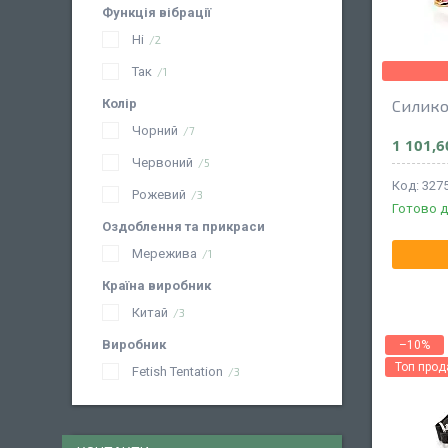
Функція вібрації
Ні
2
Так
1
Колір
Силико
Чорний
7
1 101,6
Червоний
5
327
Рожевий
3
Готово д
Оздоблення та прикраси
Мережива
1
Країна виробник
Китай
3
Виробник
–10%
Топ про
Fetish Tentation
3