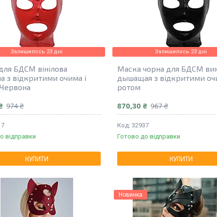
Залишилось 23 дні
Залишилось 23 дні
для БДСМ вінілова
Маска чорна для БДСМ ви
а з відкритими очима і
дышащая з відкритими оч
 Червона
ротом
₴
870,30 ₴
974 ₴
967 ₴
17
32937
о відправки
Готово до відправки
КУПИТИ
КУПИТИ
Новинка