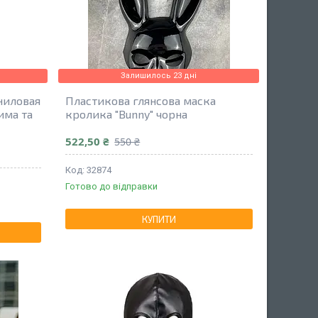
Залишилось 23 дні
ниловая
Пластикова глянсова маска
има та
кролика "Bunny" чорна
522,50 ₴
550 ₴
32874
Готово до відправки
КУПИТИ