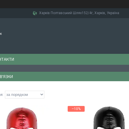
Харків Полтавський Шлях152/4г, Харків, Україна
х
НТАКТИ
В'ЯЗКИ
–10%