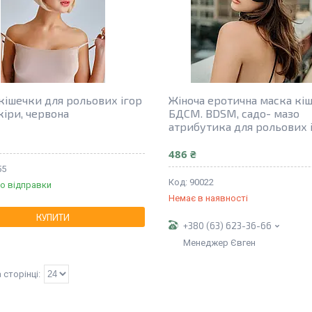
кішечки для рольових ігор
Жіноча еротична маска кі
кіри, червона
БДСМ. BDSM, садо- мазо
атрибутика для рольових 
486 ₴
55
90022
о відправки
Немає в наявності
КУПИТИ
+380 (63) 623-36-66
Менеджер Євген