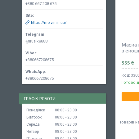
+380 667 208 675
https://melvin.in.ua/
@Irusik8888
Маска 
з екош
+380667208675
555 ₴
330
+380667208675
Готово д
ГРАФІК РОБОТИ
Понеділок
08:00
23:00
Вівторок
08:00
23:00
Середа
08:00
23:00
Четвер
08:00
23:00
Пʼятниця
08:00
23:00