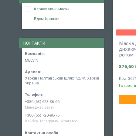
Карнавальні маски
Бдсм-іграшки
Маска 
КОНТАКТИ
дихаюч
ротом,
MELVIN
876,60 
Харків Полтавський Шлях152/4г, Харків,
367
Україна
Готово д
+380 (63) 623-36-66
Менеджер Євген
+380 (66) 720-86-75
Вайбер, Телеграмм, WhatsApp