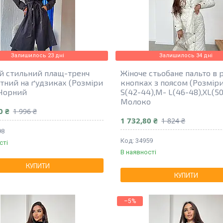
Залишилось 23 дні
Залишилось 34 дні
й стильний плащ-тренч
Жіноче стьобане пальто в 
тний на ґудзиках (Розміри
кнопках з поясом (Розміри
 Чорний
S(42-44),M- L(46-48),XL(50)
Молоко
0 ₴
1 996 ₴
1 732,80 ₴
1 824 ₴
98
34959
сті
В наявності
КУПИТИ
КУПИТИ
–5%