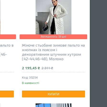
Залишилось 23 дні
альто в
Жіноче стьобане зимове пальто на
кнопках із поясом і
(46-
декоративним штучним хутром
(42-44,46-48), Молоко
2 195,45 ₴
2 311 ₴
35254
В наявності
КУПИТИ