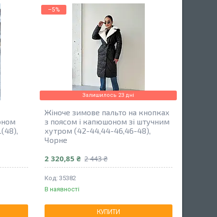
–5%
Залишилось 23 дні
Жіноче зимове пальто на кнопках
оном
з поясом і капюшоном зі штучним
(48),
хутром (42-44,44-46,46-48),
Чорне
2 320,85 ₴
2 443 ₴
35382
В наявності
КУПИТИ