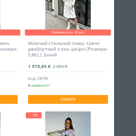
Залишилось 23 дні
ренч
Жіночий стильний плащ-тренч
Розміри
двобортний з еко шкіри (Розміри
S,M,L), Білий
1 978,85 ₴
2 083 ₴
34794
В наявності
КУПИТИ
–5%