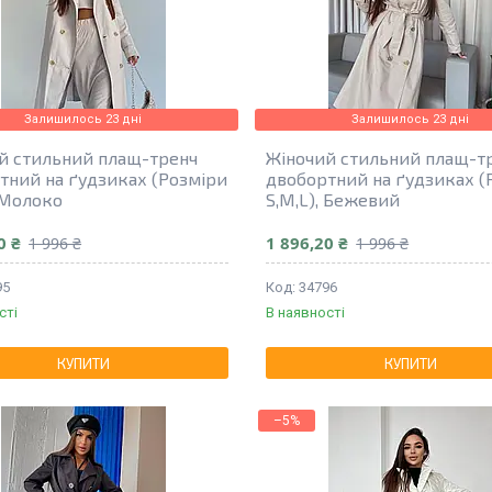
Залишилось 23 дні
Залишилось 23 дні
й стильний плащ-тренч
Жіночий стильний плащ-т
тний на ґудзиках (Розміри
двобортний на ґудзиках (
, Молоко
S,M,L), Бежевий
0 ₴
1 896,20 ₴
1 996 ₴
1 996 ₴
95
34796
сті
В наявності
КУПИТИ
КУПИТИ
–5%