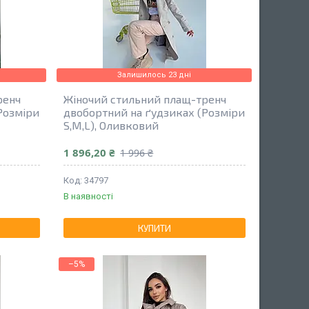
Залишилось 23 дні
ренч
Жіночий стильний плащ-тренч
Розміри
двобортний на ґудзиках (Розміри
S,M,L), Оливковий
1 896,20 ₴
1 996 ₴
34797
В наявності
КУПИТИ
–5%