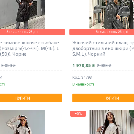
Залишилось 23 дні
Залишилось 23 дні
е зимове жіноче стьобане
Жіночий стильний плащ-т
(Розмір S(42-44), M(46), L
двобортний з еко шкіри (
L(50)), Чорне
S,M,L), Чорний
1 978,85 ₴
3 050 ₴
2 083 ₴
51
34793
сті
В наявності
КУПИТИ
КУПИТИ
–5%