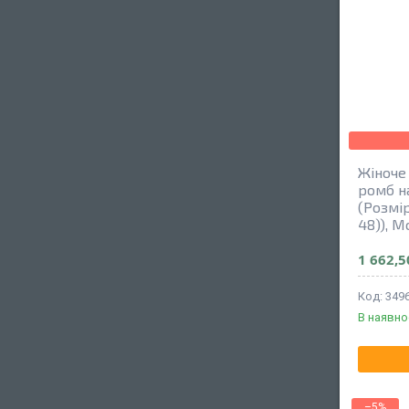
Жіноче
ромб н
(Розмі
48)), 
1 662,5
349
В наявно
–5%