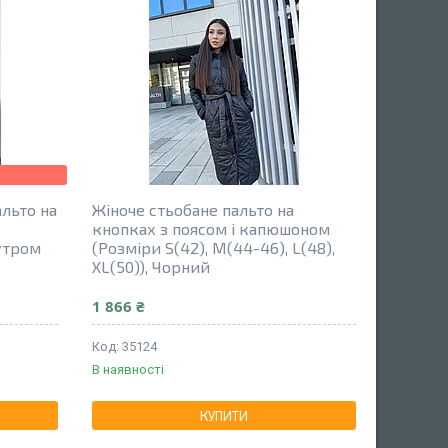
льто на
Жіноче стьобане пальто на
кнопках з поясом і капюшоном
утром
(Розміри S(42), M(44-46), L(48),
XL(50)), Чорний
1 866 ₴
35124
В наявності
КУПИТИ