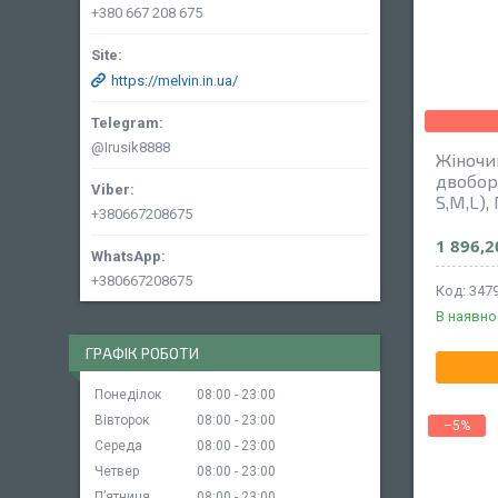
+380 667 208 675
https://melvin.in.ua/
@Irusik8888
Жіночи
двобор
S,M,L)
+380667208675
1 896,2
+380667208675
347
В наявно
ГРАФІК РОБОТИ
Понеділок
08:00
23:00
Вівторок
08:00
23:00
–5%
Середа
08:00
23:00
Четвер
08:00
23:00
Пʼятниця
08:00
23:00