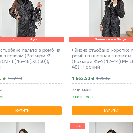
Залишилось 34 дні
Залишилось 34 дні
 стьобане пальто в ромб на
Жіноче стьобане коротке п
х з поясом (Розміри XS-
ромб на кнопках з поясом
),M- L(46-48),XL(50)),
(Розміри XS-S(42-44),M- L
й
48)), Чорний
0 ₴
1 662,50 ₴
1 824 ₴
1 750 ₴
61
34962
сті
В наявності
КУПИТИ
КУПИТИ
–5%