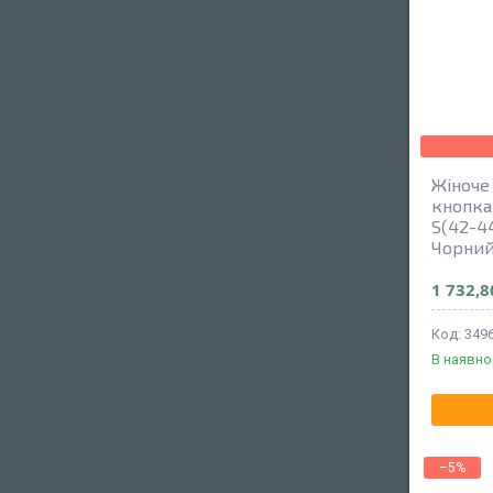
Жіноче
кнопка
S(42-44
Чорни
1 732,8
349
В наявно
–5%