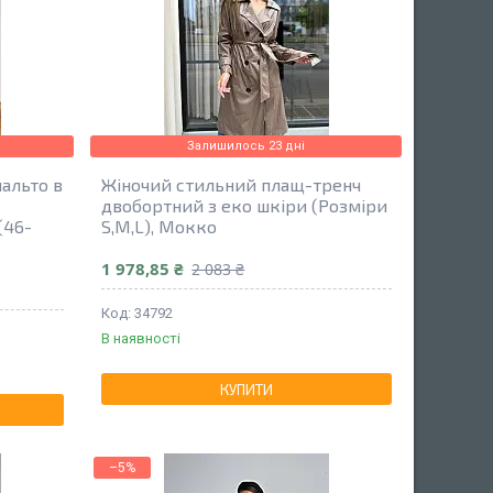
Залишилось 23 дні
альто в
Жіночий стильний плащ-тренч
двобортний з еко шкіри (Розміри
(46-
S,M,L), Мокко
1 978,85 ₴
2 083 ₴
34792
В наявності
КУПИТИ
–5%