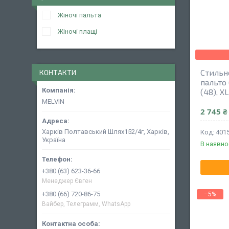
Жіночі пальта
Жіночі плащі
Стильн
КОНТАКТИ
пальто 
(48), X
MELVIN
2 745 ₴
Харків Полтавський Шлях152/4г, Харків,
401
Україна
В наявно
+380 (63) 623-36-66
Менеджер Євген
+380 (66) 720-86-75
–5%
Вайбер, Телеграмм, WhatsApp