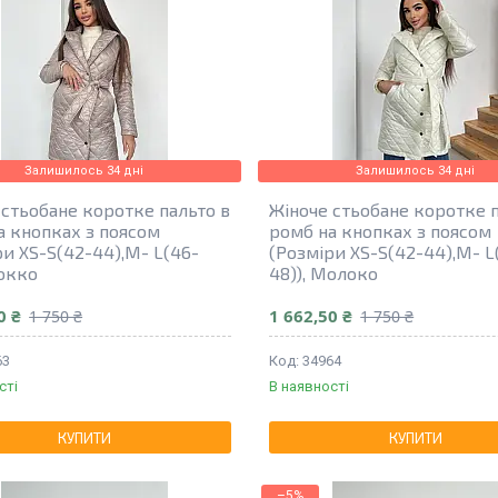
Залишилось 34 дні
Залишилось 34 дні
 стьобане коротке пальто в
Жіноче стьобане коротке п
а кнопках з поясом
ромб на кнопках з поясом
ри XS-S(42-44),M- L(46-
(Розміри XS-S(42-44),M- L
Мокко
48)), Молоко
0 ₴
1 662,50 ₴
1 750 ₴
1 750 ₴
63
34964
сті
В наявності
КУПИТИ
КУПИТИ
–5%