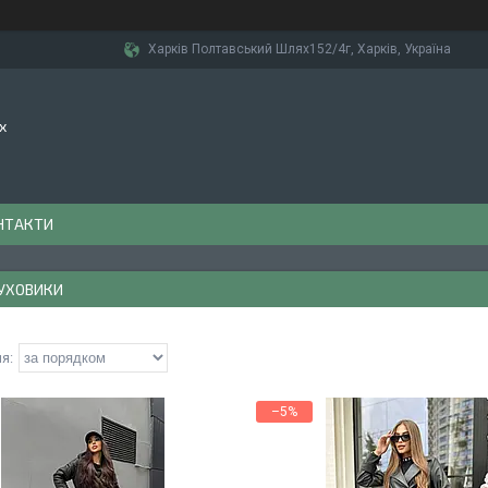
Харків Полтавський Шлях152/4г, Харків, Україна
х
НТАКТИ
УХОВИКИ
–5%