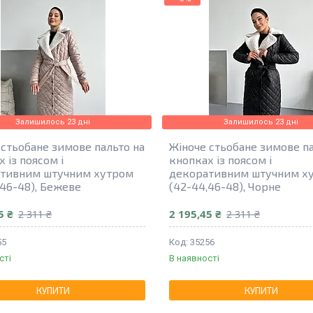
Залишилось 23 дні
Залишилось 23 дні
 стьобане зимове пальто на
Жіноче стьобане зимове па
 із поясом і
кнопках із поясом і
тивним штучним хутром
декоративним штучним х
,46-48), Бежеве
(42-44,46-48), Чорне
5 ₴
2 195,45 ₴
2 311 ₴
2 311 ₴
55
35256
сті
В наявності
КУПИТИ
КУПИТИ