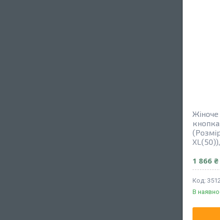
Жіноче
кнопка
(Розмір
XL(50))
1 866 ₴
351
В наявно