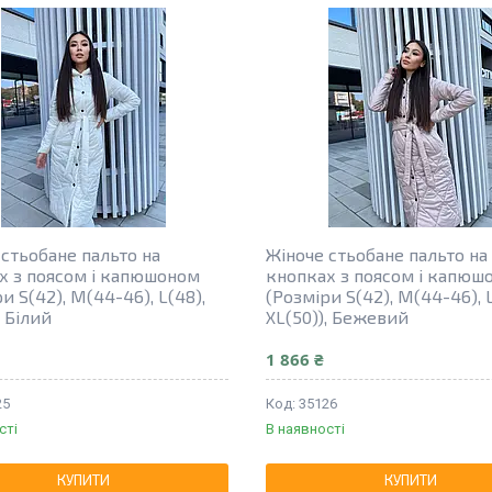
 стьобане пальто на
Жіноче стьобане пальто на
х з поясом і капюшоном
кнопках з поясом і капюш
и S(42), M(44-46), L(48),
(Розміри S(42), M(44-46), L
, Білий
XL(50)), Бежевий
1 866 ₴
25
35126
сті
В наявності
КУПИТИ
КУПИТИ