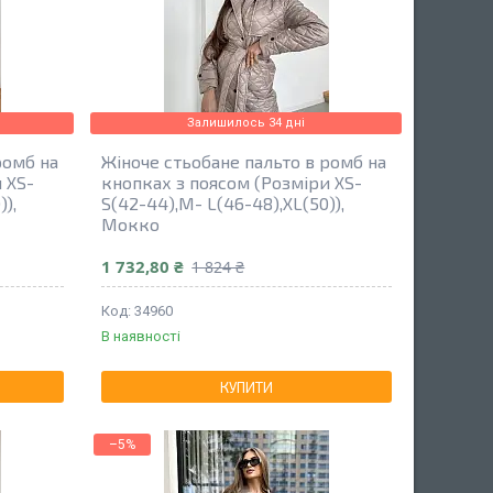
Залишилось 34 дні
ромб на
Жіноче стьобане пальто в ромб на
 XS-
кнопках з поясом (Розміри XS-
),
S(42-44),M- L(46-48),XL(50)),
Мокко
1 732,80 ₴
1 824 ₴
34960
В наявності
КУПИТИ
–5%