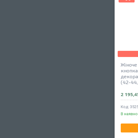
Жіноче
кнопках
декора
(42-44
2 195,4
352
В наявно