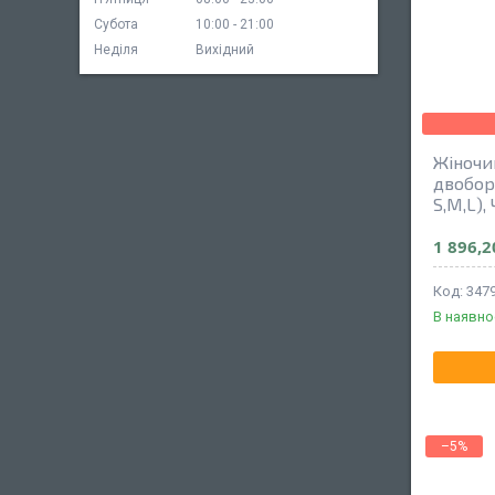
Субота
10:00
21:00
Неділя
Вихідний
Жіночи
двобор
S,M,L),
1 896,2
347
В наявно
–5%