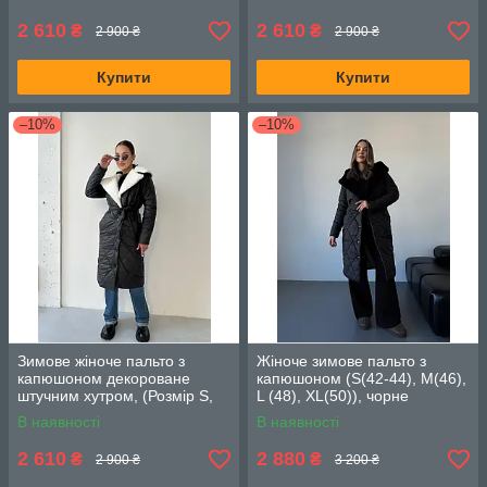
2 610
2 610
₴
₴
2 900 ₴
2 900 ₴
Купити
Купити
–10%
–10%
Зимове жіноче пальто з
Жіноче зимове пальто з
капюшоном декороване
капюшоном (S(42-44), M(46),
штучним хутром, (Розмір S,
L (48), XL(50)), чорне
M, L), Чорний
В наявності
В наявності
2 610
2 880
₴
₴
2 900 ₴
3 200 ₴