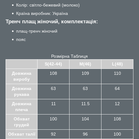
Колір: світло-бежевий (молоко)
Країна виробник: Україна
Тренч плащ жіночий, комплектація:
плащ-тренч жіночий
пояс
Розмірна Таблиця
S(42-44)
M(46)
L(48)
Довжина
108
109
110
виробу
Довжина
63
63
64
рукава
Довжина
11
11.5
12
плеча
Обхват
100
104
108
грудей
Обхват талії
92
96
100