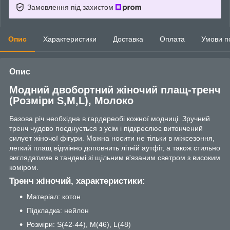
Замовлення під захистом
Опис
Характеристики
Доставка
Оплата
Умови п
Опис
Модний двобортний жіночий плащ-тренч
(Розміри S,M,L), Молоко
Базова річ необхідна в гардереобі кожної модниці. Зручний
тренч чудово поєднується з усім і підкреслює витончений
силует жіночої фігури. Можна носити не тільки в міжсезоння,
легкий плащ відмінно доповнить літній аутфіт, а також стильно
виглядатиме в тандемі зі щільним в'язаним светром з високим
коміром.
Тренч жіночий, характеристики:
Матеріал: котон
Підкладка: нейлон
Розміри: S(42-44), M(46), L(48)