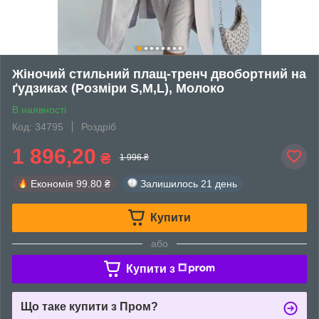
Жіночий стильний плащ-тренч двобортний на
ґудзиках (Розміри S,M,L), Молоко
В наявності
Код: 34795
Роздріб
1 896,20
₴
1 996 ₴
Економія
99.80 ₴
Залишилось
21 день
Купити
або
Купити з
Що таке купити з Пром?