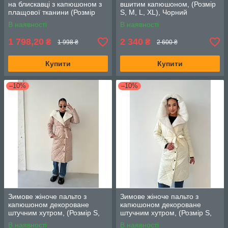
на блискавці з капюшоном з
вшитим капюшоном, (Розмір
плащової тканини (Розмір
S, M, L, XL), Чорний
50,52,54,56,58,60,62,64),
В наявності
В наявності
Бежеве
1 798,20
2 340
₴
₴
1 998 ₴
2 600 ₴
Купити
Купити
–10%
–10%
Зимове жіноче пальто з
Зимове жіноче пальто з
капюшоном декороване
капюшоном декороване
штучним хутром, (Розмір S,
штучним хутром, (Розмір S,
M, L), Бежевий
M, L), Білий
В наявності
В наявності