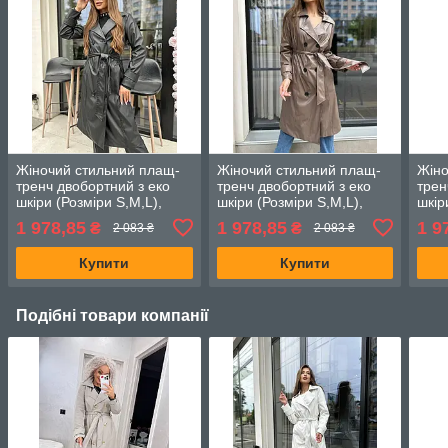
Жіночий стильний плащ-
Жіночий стильний плащ-
Жіно
тренч двобортний з еко
тренч двобортний з еко
трен
шкіри (Розміри S,M,L),
шкіри (Розміри S,M,L),
шкір
Чорний
Мокко
Біли
1 978,85
1 978,85
1 9
₴
₴
2 083 ₴
2 083 ₴
Купити
Купити
Подібні товари компанії