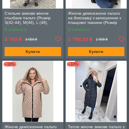
Стильне зимове жіноче
Жіноче демісезонне пальто
стьобане пальто (Розмір
на блискавці з капюшоном з
S(42-44), M(46), L (48),
плащової тканини (Розмір
XL(50)), Чорне
50,52,54,56,58,60,62,64),
В наявності
В наявності
Чорне
2 745
1 798,20
₴
₴
3 050 ₴
1 998 ₴
Купити
Купити
–10%
–10%
Жіноче демісезонне пальто
Тепле жіноче зимове пальто з