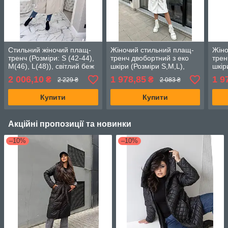
Стильний жіночий плащ-
Жіночий стильний плащ-
Жіно
тренч (Розміри: S (42-44),
тренч двобортний з еко
трен
M(46), L(48)), світлий беж
шкіри (Розміри S,M,L),
шкір
Білий
Чор
2 006,10
1 978,85
1 9
₴
₴
2 229 ₴
2 083 ₴
Купити
Купити
Акційні пропозиції та новинки
–10%
–10%