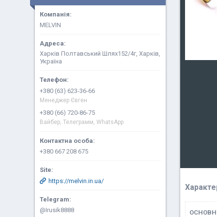
MELVIN
Харків Полтавський Шлях152/4г, Харків,
Україна
+380 (63) 623-36-66
Менеджер Євген
+380 (66) 720-86-75
Вайбер, Телеграмм, WhatsApp
+380 667 208 675
https://melvin.in.ua/
Характе
@Irusik8888
ОСНОВН