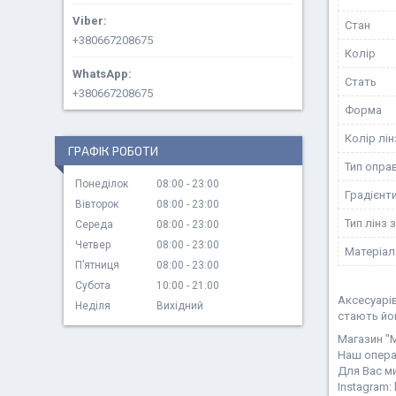
Стан
+380667208675
Колір
Стать
+380667208675
Форма
Колір лін
ГРАФІК РОБОТИ
Тип опра
Понеділок
08:00
23:00
Градієнт
Вівторок
08:00
23:00
Тип лінз 
Середа
08:00
23:00
Четвер
08:00
23:00
Матеріал
Пʼятниця
08:00
23:00
Субота
10:00
21:00
Аксесуарів
Неділя
Вихідний
стають йо
Магазин "M
Наш операт
Для Вас м
Instagram: