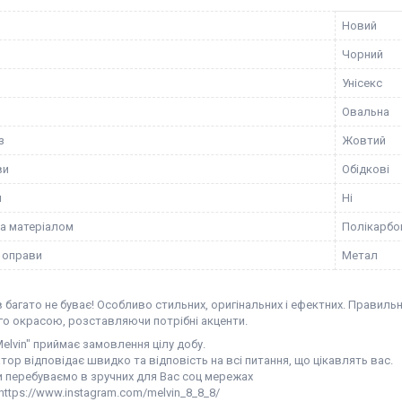
Новий
Чорний
Унісекс
Овальна
з
Жовтий
ви
Обідкові
и
Ні
за матеріалом
Полікарбо
 оправи
Метал
 багато не буває! Особливо стильних, оригінальних і ефектних. Правил
го окрасою, розставляючи потрібні акценти.
elvin" приймає замовлення цілу добу.
ор відповідає швидко та відповість на всі питання, що цікавлять вас.
и перебуваємо в зручних для Вас соц мережах
 https://www.instagram.com/melvin_8_8_8/