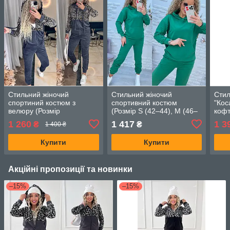
Стильний жіночий
Стильний жіночий
Стил
спортиний костюм з
спортивний костюм
"Кос
велюру (Розмір
(Розмір S (42–44), M (46–
кофт
42,44,46,48,50,52), Графіт
48), L (50–52)), Зелений
M (4
1 260
1 417
1 3
₴
₴
1 400 ₴
Джи
Купити
Купити
Акційні пропозиції та новинки
–15%
–15%