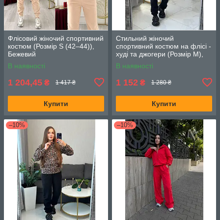
Флісовий жіночий спортивний
Стильний жіночий
костюм (Розмір S (42–44)),
спортивний костюм на флісі -
Бежевий
худі та джогери (Розмір M),
Малиновий
В наявності
В наявності
1 204,45
1 152
₴
₴
1 417 ₴
1 280 ₴
Купити
Купити
–10%
–10%