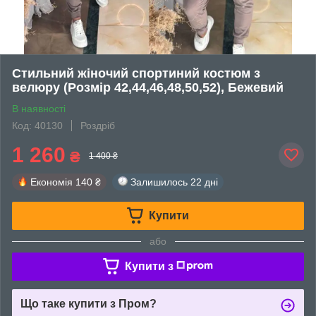
Стильний жіночий спортиний костюм з
велюру (Розмір 42,44,46,48,50,52), Бежевий
В наявності
Код: 40130
Роздріб
1 260
₴
1 400 ₴
Економія
140 ₴
Залишилось
22 дні
Купити
або
Купити з
Що таке купити з Пром?