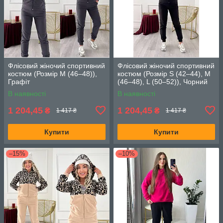
Флісовий жіночий спортивний
Флісовий жіночий спортивний
костюм (Розмір M (46–48)),
костюм (Розмір S (42–44), M
Графіт
(46–48), L (50–52)), Чорний
В наявності
В наявності
1 204,45
1 204,45
₴
₴
1 417 ₴
1 417 ₴
Купити
Купити
–15%
–10%