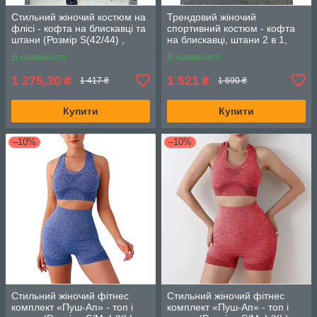
Стильний жіночий костюм на
Трендовий жіночий
флісі - кофта на блискавці та
спортивний костюм - кофта
штани (Розмір S(42/44) ,
на блискавці, штани 2 в 1,
M(46/48) L (50/52)), Лео
(Розмір S (42/44), M (46/48), L
В наявності
В наявності
Мокко
(50/52)), Червоний
1 275,30
1 521
₴
₴
1 417 ₴
1 690 ₴
Купити
Купити
–10%
–10%
Стильний жіночий фітнес
Стильний жіночий фітнес
комплект «Пуш-Ап» - топ і
комплект «Пуш-Ап» - топ і