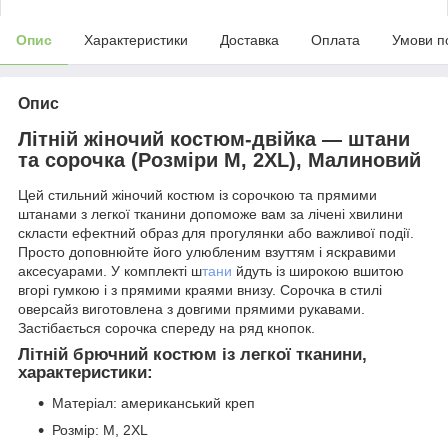
Опис
Характеристики
Доставка
Оплата
Умови п
Опис
Літній жіночий костюм-двійка — штани
та сорочка (Розміри M, 2XL), Малиновий
Цей стильний жіночий костюм із сорочкою та прямими
штанами з легкої тканини допоможе вам за лічені хвилини
скласти ефектний образ для прогулянки або важливої події.
Просто доповнюйте його улюбленим взуттям і яскравими
аксесуарами. У комплекті ш
тани
йдуть із широкою вшитою
вгорі гумкою і з прямими краями внизу. Сорочка в стилі
оверсайз виготовлена з довгими прямими рукавами.
Застібається сорочка спереду на ряд кнопок.
Літній брючний костюм із легкої тканини,
характеристики:
Матеріал: американський креп
Розмір: M, 2XL