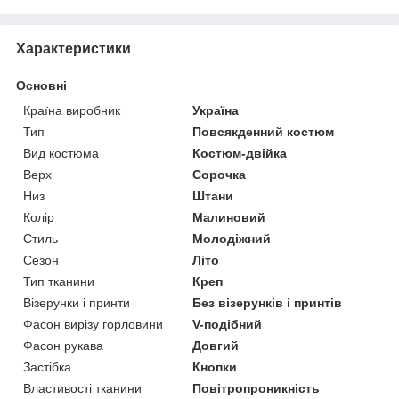
Характеристики
Основні
Країна виробник
Україна
Тип
Повсякденний костюм
Вид костюма
Костюм-двійка
Верх
Сорочка
Низ
Штани
Колір
Малиновий
Стиль
Молодіжний
Сезон
Літо
Тип тканини
Креп
Візерунки і принти
Без візерунків і принтів
Фасон вирізу горловини
V-подібний
Фасон рукава
Довгий
Застібка
Кнопки
Властивості тканини
Повітропроникність