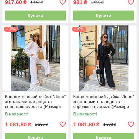
917,60
981
₴
₴
1 147 ₴
1 090 ₴
Купити
Купити
–10%
–10%
Костюм жіночий двійка "Леня"
Костюм жіночий двійка "Леня"
зі штанами-палаццо та
зі штанами-палаццо та
сорочкою oversize (Розміри
сорочкою oversize (Розміри
42,44,46), Молоко
42,44,46), Чорний
В наявності
В наявності
1 081,80
1 081,80
₴
₴
1 202 ₴
1 202 ₴
Купити
Купити