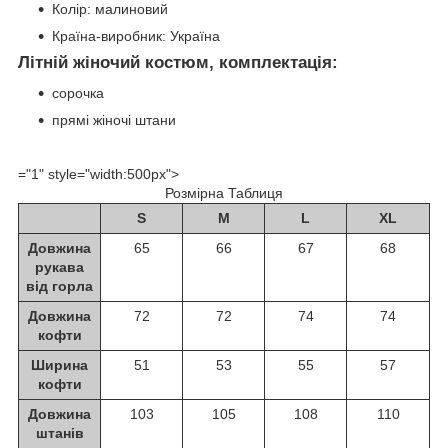
Колір: малиновий
Країна-виробник: Україна
Літній жіночий костюм, комплектація:
сорочка
прямі жіночі штани
="1" style="width:500px">
Розмірна Таблиця
S
M
L
XL
Довжина
65
66
67
68
рукава
від горла
Довжина
72
72
74
74
кофти
Ширина
51
53
55
57
кофти
Довжина
103
105
108
110
штанів