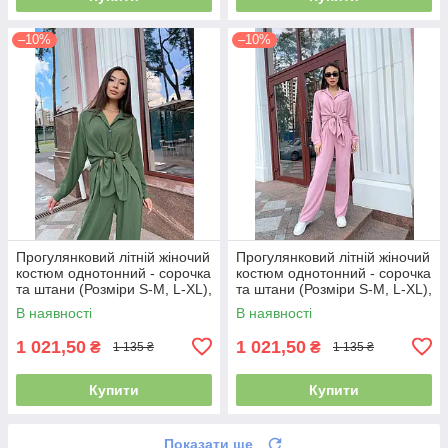
–10%
–10%
Прогулянковий літній жіночий
Прогулянковий літній жіночий
костюм однотонний - сорочка
костюм однотонний - сорочка
та штани (Розміри S-M, L-XL),
та штани (Розміри S-M, L-XL),
Хакі
Рожевий
В наявності
В наявності
1 021,50
1 021,50
₴
₴
1 135 ₴
1 135 ₴
Купити
Купити
Показати ще