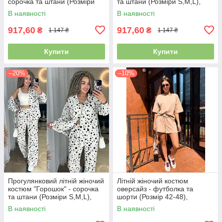
сорочка та штани (Розміри
та штани (Розміри S,M,L),
S), Чорний
Чорний
В наявності
В наявності
917,60
917,60
₴
₴
1 147 ₴
1 147 ₴
Купити
Купити
–20%
–10%
Прогулянковий літній жіночий
Літній жіночий костюм
костюм "Горошок" - сорочка
оверсайз - футболка та
та штани (Розміри S,M,L),
шорти (Розмір 42-48),
Білий
Бежевий
В наявності
В наявності