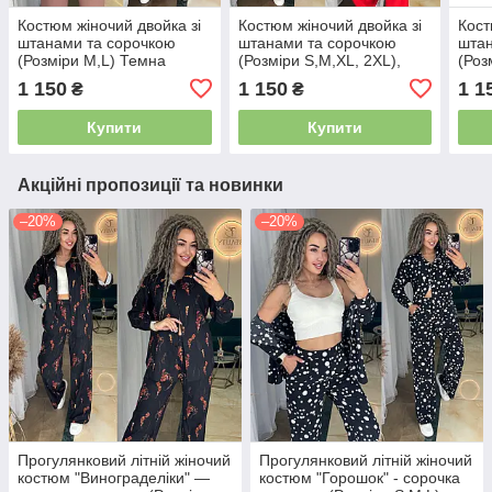
Костюм жіночий двойка зі
Костюм жіночий двойка зі
Кост
штанами та сорочкою
штанами та сорочкою
штан
(Розміри M,L) Темна
(Розміри S,M,XL, 2XL),
(Роз
пудра
Червоний
Зел
1 150
1 150
1 1
₴
₴
Купити
Купити
Акційні пропозиції та новинки
–20%
–20%
Прогулянковий літній жіночий
Прогулянковий літній жіночий
костюм "Винограделіки" —
костюм "Горошок" - сорочка