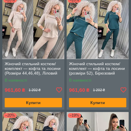
–20%
–20%
Жіночий стильний костюм/
Жіночий стильний костюм/
комплект — кофта та лосини
комплект — кофта та лосини
(Розміри 44,46,48), Ліловий
(розміри 52), Бірюзовий
В наявності
В наявності
961,60
961,60
₴
₴
1 202 ₴
1 202 ₴
Купити
Купити
–20%
–19%