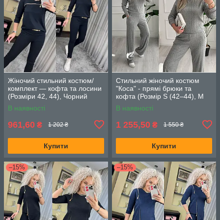
Жіночий стильний костюм/
Стильний жіночий костюм
комплект — кофта та лосини
"Коса" - прямі брюки та
(Розміри 42, 44), Чорний
кофта (Розмір S (42–44), M
(46–48), L (50–52)), Сірий
В наявності
В наявності
961,60
1 255,50
₴
₴
1 202 ₴
1 550 ₴
Купити
Купити
–15%
–15%