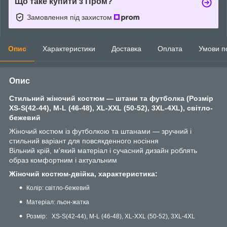
Що таке купити з Пром?
Замовлення під захистом
Опис
Характеристики
Доставка
Оплата
Умови п
Опис
Стильний жіночий костюм — штани та футболка (Розмір
XS-S(42-44), M-L (46-48), XL-XXL (50-52), 3XL-4XL), світло-
бежевий
Жіночий костюм із футболкою та штанами — зручний і
стильний варіант для повсякденного носіння
Вільний крій, м'який матеріал і сучасний дизайн роблять
образ комфортним і актуальним
Жіночий костюм-двійка, характеристика:
Колір: світло-бежевий
Матеріал: льон-жатка
Розмір: XS-S(42-44), M-L (46-48), XL-XXL (50-52), 3XL-4XL