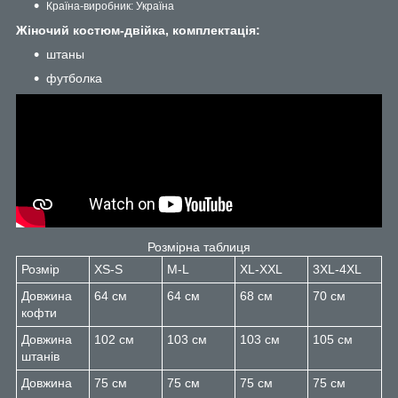
Країна-виробник: Україна
Жіночий костюм-двійка, комплектація:
штаны
футболка
Розмірна таблиця
Розмір
XS-S
M-L
XL-XXL
3XL-4XL
Довжина
64 см
64 см
68 см
70 см
кофти
Довжина
102 см
103 см
103 см
105 см
штанів
Довжина
75 см
75 см
75 см
75 см