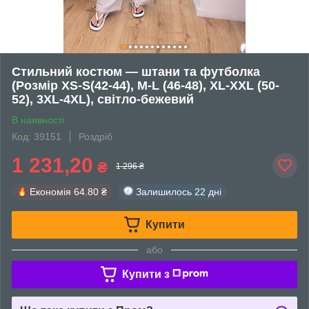
Стильний костюм — штани та футболка
(Розмір XS-S(42-44), M-L (46-48), XL-XXL (50-
52), 3XL-4XL), світло-бежевий
В наявності
Код: 39151
Роздріб
1 231,20
₴
1 296 ₴
Економія
64.80 ₴
Залишилось
22 дні
Купити
або
Купити з