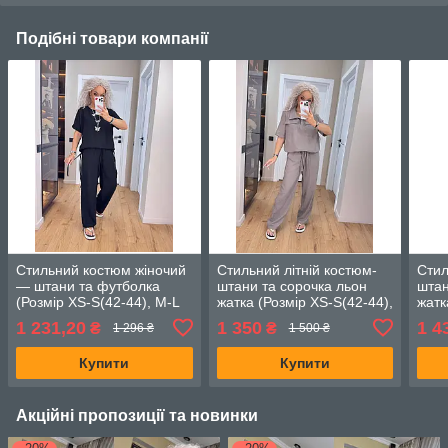
Подібні товари компанії
Стильний костюм жіночий
Стильний літній костюм-
Стил
— штани та футболка
штани та сорочка льон
штан
(Розмір XS-S(42-44), M-L
жатка (Розмір XS-S(42-44),
жатк
(46-48), XL-XXL (50-52),
M-L (46-48), XL-XXL (50-
M-L 
1 231,20
1 350
1 4
₴
₴
1 296 ₴
1 500 ₴
3XL-4XL), чорний
52), Бежевий
52),
Купити
Купити
Акційні пропозиції та новинки