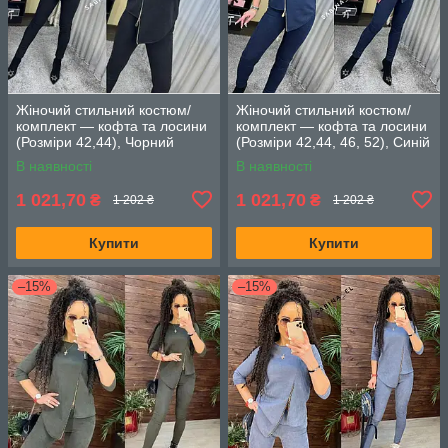
Жіночий стильний костюм/
Жіночий стильний костюм/
комплект — кофта та лосини
комплект — кофта та лосини
(Розміри 42,44), Чорний
(Розміри 42,44, 46, 52), Синій
В наявності
В наявності
1 021,70
1 021,70
₴
₴
1 202 ₴
1 202 ₴
Купити
Купити
–15%
–15%