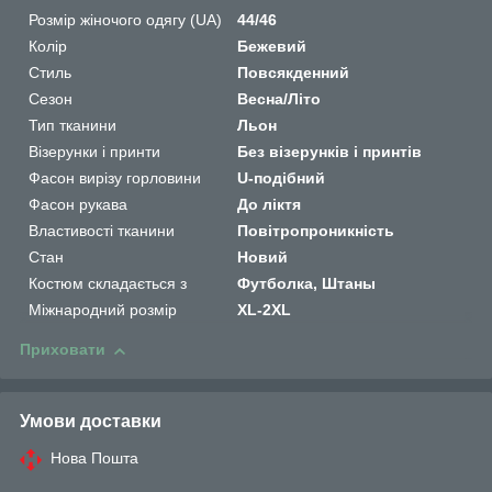
Розмір жіночого одягу (UA)
44/46
Колір
Бежевий
Стиль
Повсякденний
Сезон
Весна/Літо
Тип тканини
Льон
Візерунки і принти
Без візерунків і принтів
Фасон вирізу горловини
U-подібний
Фасон рукава
До ліктя
Властивості тканини
Повітропроникність
Стан
Новий
Костюм складається з
Футболка, Штаны
Міжнародний розмір
XL-2XL
Приховати
Умови доставки
Нова Пошта