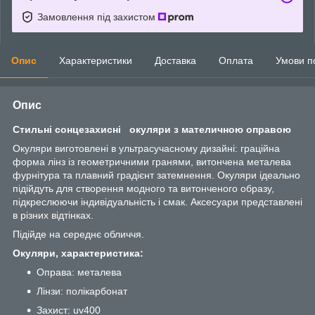
Замовлення під захистом
Опис
Характеристики
Доставка
Оплата
Умови п
Опис
Стильні сонцезахисні окуляри з мателичною оправою
Окуляри виготовлені в ультрасучасному дизайні: граційна
форма лінз із геометричними гранями, витончена металева
фурнітура та плавний градієнт затемнення. Окуляри ідеально
підійдуть для створення модного та витонченого образу,
підкреслюючи індивідуальність і смак. Аксесуари представлені
в різних відтінках.
Підійде на середнє обличчя.
Окуляри, характеристика:
Оправа: металева
Лінзи: полікарбонат
Захист: uv400