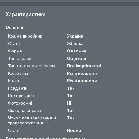
Характеристики
Основні
Країна виробник
Україна
Стать
Жіноча
Форма
Овальна
Тип оправи
Обідкові
Тип лінз за матеріалом
Полікарбонатні
Колір лінз
Різні кольори
Колір
Різні кольори
Градієнти
Так
Поляризація
Так
Фотохромні
Ні
Складна оправа
Так
Чохол для зберігання й
Так
транспортування
Стан
Новий