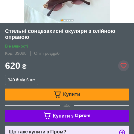
Стильні сонцезахисні окуляри з олійною
оправою
В наявності
Код: 39098
Опт і роздріб
620
₴
340 ₴
від 6 шт.
Купити
або
Купити з
Що таке купити з Пром?