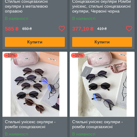
Стильні сонцезахисні
Сонцезахисні окуляри Ромби
окуляри з металевою
унісекс, стильні сонцезахисні
оправою
окуляри, Червоні чорна
оправа
В наявності
В наявності
585
377,10
₴
₴
650 ₴
419 ₴
Купити
Купити
–10%
–10%
Стильні унісекс окуляри -
Стильні унісекс окуляри -
ромби сонцезахисні
ромби сонцезахисні
В наявності
В наявності