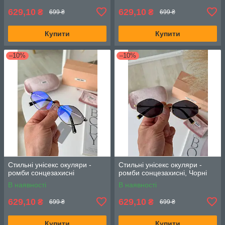
629,10
629,10
₴
₴
699 ₴
699 ₴
Купити
Купити
–10%
–10%
Стильні унісекс окуляри -
Стильні унісекс окуляри -
ромби сонцезахисні
ромби сонцезахисні, Чорні
В наявності
В наявності
629,10
629,10
₴
₴
699 ₴
699 ₴
Купити
Купити