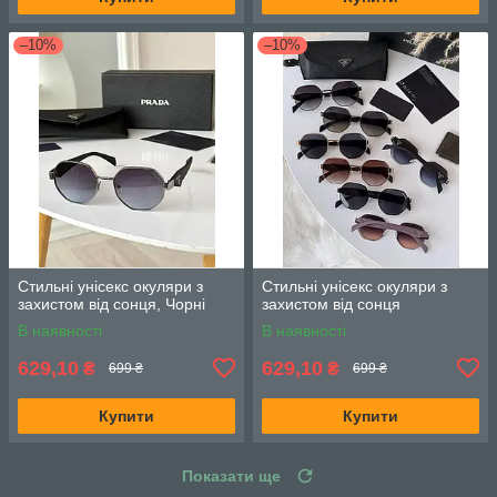
–10%
–10%
Стильні унісекс окуляри з
Стильні унісекс окуляри з
захистом від сонця, Чорні
захистом від сонця
В наявності
В наявності
629,10
629,10
₴
₴
699 ₴
699 ₴
Купити
Купити
Показати ще