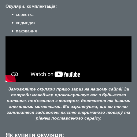
Окуляри, комплектація:
серветка
ведмедик
паковання
Замовляйте окуляри прямо зараз на нашому сайті! За
потреби менеджер проконсультує вас з будь-якого
питання, пов'язаного з товаром, доставкою та іншими
ключовими моментами. Ми гарантуємо, що ви точно
залишитеся задоволені якістю отриманого товару та
рівнем поставленого сервісу.
Як купити окуляри: