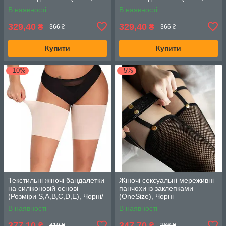
4), Червоні
4), Рожеві
В наявності
В наявності
329,40
329,40
₴
₴
366 ₴
366 ₴
Купити
Купити
–10%
–5%
Текстильні жіночі бандалетки
Жіночі сексуальні мереживні
на силіконовій основі
панчохи із заклепками
(Розміри S,А,В,С,D,E), Чорні/
(OneSize), Чорні
Бежеві
В наявності
В наявності
377,10
347,70
₴
₴
419 ₴
366 ₴