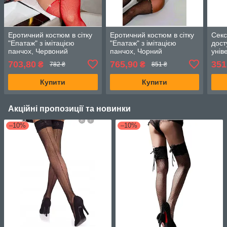
Еротичний костюм в сітку
Еротичний костюм в сітку
Секс
"Епатаж" з імітацією
"Епатаж" з імітацією
дост
панчох, Червоний
панчох, Чорний
унів
703,80
765,90
351
₴
₴
782 ₴
851 ₴
Купити
Купити
Акційні пропозиції та новинки
–10%
–10%