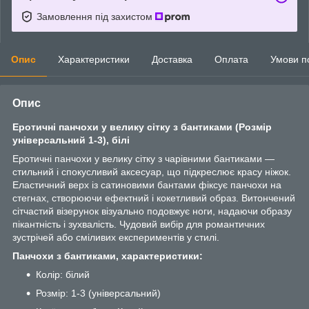
Замовлення під захистом
Опис
Характеристики
Доставка
Оплата
Умови п
Опис
Еротичні панчохи у велику сітку з бантиками (Розмір
універсальний 1-3), білі
Еротичні панчохи у велику сітку з чарівними бантиками —
стильний і спокусливий аксесуар, що підкреслює красу ніжок.
Еластичний верх із сатиновими бантами фіксує панчохи на
стегнах, створюючи ефектний і кокетливий образ. Витончений
сітчастий візерунок візуально подовжує ноги, надаючи образу
пікантність і зухвалість. Чудовий вибір для романтичних
зустрічей або сміливих експериментів у стилі.
Панчохи з бантиками, характеристики:
Колір: білий
Розмір: 1-3 (універсальний)