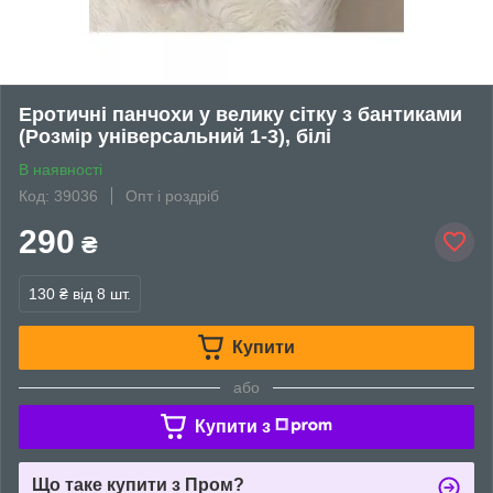
Еротичні панчохи у велику сітку з бантиками
(Розмір універсальний 1-3), білі
В наявності
Код: 39036
Опт і роздріб
290
₴
130 ₴
від 8 шт.
Купити
або
Купити з
Що таке купити з Пром?