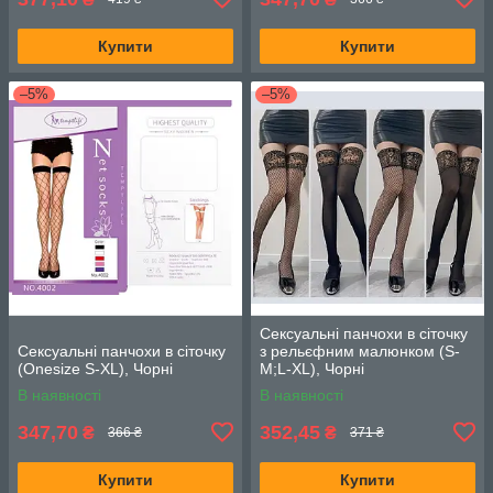
Купити
Купити
–5%
–5%
Сексуальні панчохи в сіточку
Сексуальні панчохи в сіточку
з рельєфним малюнком (S-
(Onesize S-XL), Чорні
M;L-ХL), Чорні
В наявності
В наявності
347,70
352,45
₴
₴
366 ₴
371 ₴
Купити
Купити