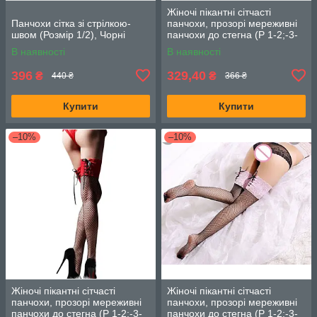
Жіночі пікантні сітчасті
Панчохи сітка зі стрілкою-
панчохи, прозорі мереживні
швом (Розмір 1/2), Чорні
панчохи до стегна (Р 1-2;-3-
4), Чорні
В наявності
В наявності
396
329,40
₴
₴
440 ₴
366 ₴
Купити
Купити
–10%
–10%
Жіночі пікантні сітчасті
Жіночі пікантні сітчасті
панчохи, прозорі мереживні
панчохи, прозорі мереживні
панчохи до стегна (Р 1-2;-3-
панчохи до стегна (Р 1-2;-3-