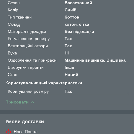
Сезон
Всесезонний
Колір
Синій
Тип тканини
Коттон
Склад
котон, сітка
Матеріал підкладки
Без підкладки
Регулювання розміру
Так
Вентиляційні отвори
Так
Вуха
Ні
Оздоблення та прикраси
Машинна вишивка, Вишивка
Візерунки і принти
Інше
Стан
Новий
Користувальницькі характеристики
Коригування розміру
Так
Приховати
Умови доставки
Нова Пошта