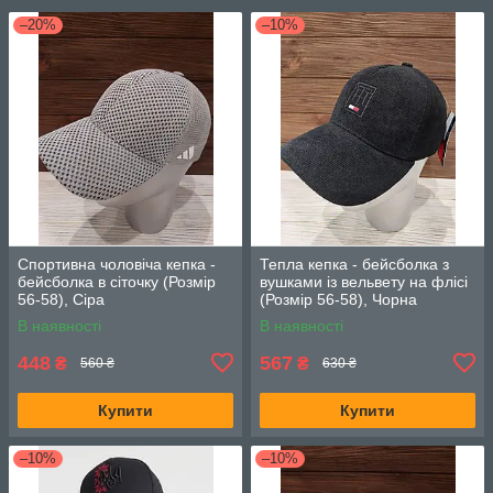
–20%
–10%
Спортивна чоловіча кепка -
Тепла кепка - бейсболка з
бейсболка в сіточку (Розмір
вушками із вельвету на флісі
56-58), Сіра
(Розмір 56-58), Чорна
В наявності
В наявності
448
567
₴
₴
560 ₴
630 ₴
Купити
Купити
–10%
–10%