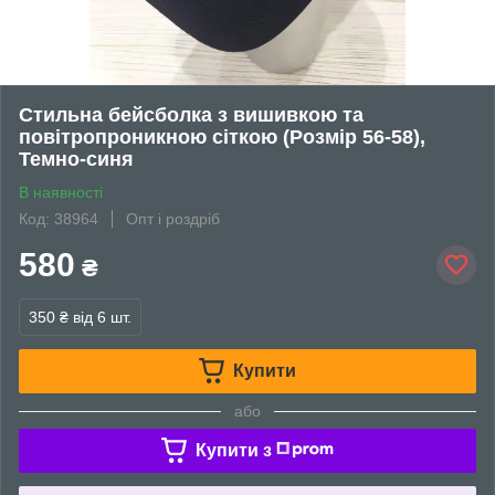
Стильна бейсболка з вишивкою та
повітропроникною сіткою (Розмір 56-58),
Темно-синя
В наявності
Код: 38964
Опт і роздріб
580
₴
350 ₴
від 6 шт.
Купити
або
Купити з