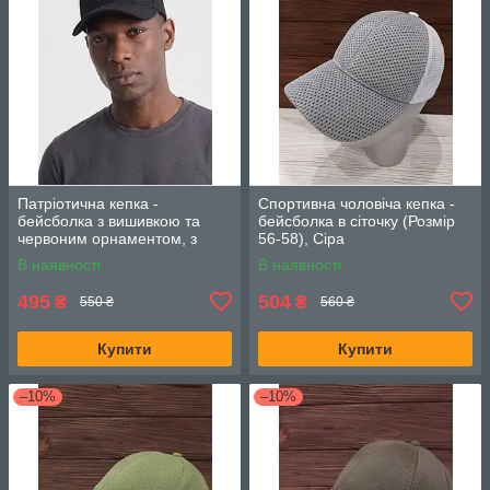
Патріотична кепка -
Спортивна чоловіча кепка -
бейсболка з вишивкою та
бейсболка в сіточку (Розмір
червоним орнаментом, з
56-58), Сіра
регулятором розміру, Чорна
В наявності
В наявності
495
504
₴
₴
550 ₴
560 ₴
Купити
Купити
–10%
–10%