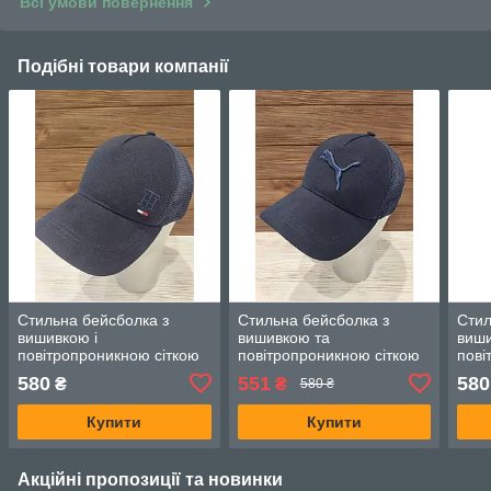
Всі умови повернення
Подібні товари компанії
Стильна бейсболка з
Стильна бейсболка з
Стил
вишивкою і
вишивкою та
виши
повітропроникною сіткою
повітропроникною сіткою
пові
(Розмір 56-58), Темно-
(Розмір 56-58), Темно-
(Роз
580
551
580
₴
₴
580 ₴
синя
синя
син
Купити
Купити
Акційні пропозиції та новинки