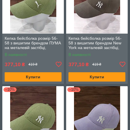
Кепка бейсболка розмір 56-
Кепка бейсболка розмір 56-
58 з вишитим брендом ПУМА
58 з вишитим брендом New
на металевій застібці,
York на металевій застібці,
Оливкова
Хакі
В наявності
В наявності
377,10
377,10
₴
₴
419 ₴
419 ₴
Купити
Купити
–10%
–10%