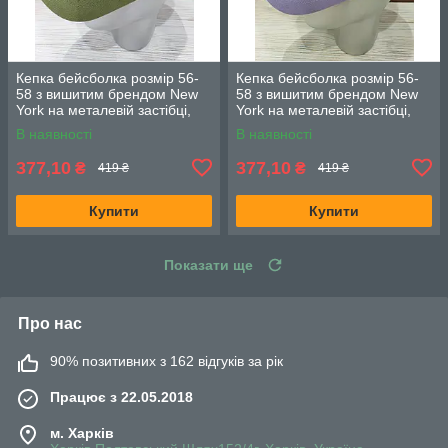
Кепка бейсболка розмір 56-
Кепка бейсболка розмір 56-
58 з вишитим брендом New
58 з вишитим брендом New
York на металевій застібці,
York на металевій застібці,
Оливкова
Лаванда
В наявності
В наявності
377,10
377,10
₴
₴
419 ₴
419 ₴
Купити
Купити
Показати ще
Про нас
90% позитивних з 162 відгуків за рік
Працює з 22.05.2018
м. Харків