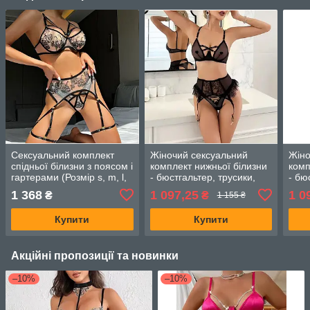
Сексуальний комплект
Жіночий сексуальний
Жіно
спідньої білизни з поясом і
комплект нижньої білизни
комп
гартерами (Розмір s, m, l,
- бюстгальтер, трусики,
- бю
xl), чорний
пояс для панчіх (Розмір
пояс
1 368
1 097,25
1 0
₴
₴
1 155 ₴
S,M,L), Чорний
S,M,
Купити
Купити
Акційні пропозиції та новинки
–10%
–10%