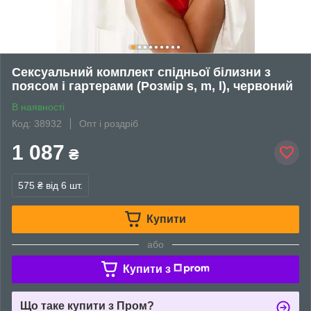
Сексуальний комплект спідньої білизни з
поясом і гартерами (Розмір s, m, l), червоний
В наявності
Код: 38932
Опт і роздріб
1 087
₴
575 ₴
від 6 шт.
Купити
або
Купити з
Що таке купити з Пром?