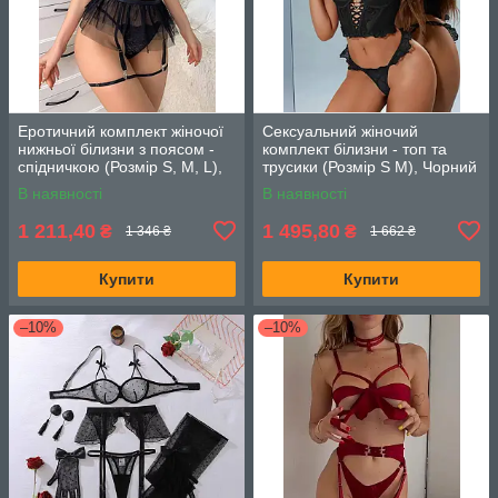
Еротичний комплект жіночої
Сексуальний жіночий
нижньої білизни з поясом -
комплект білизни - топ та
спідничкою (Розмір S, M, L),
трусики (Розмір S M), Чорний
Чорний
В наявності
В наявності
1 211,40
1 495,80
₴
₴
1 346 ₴
1 662 ₴
Купити
Купити
–10%
–10%