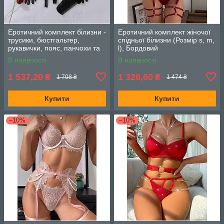
Еротичний комплект білизни -
Еротичний комплект жіночої
трусики, бюстгальтер,
спідньої білизни (Розмір s, m,
рукавички, пояс, панчохи та
l), Бордовий
пестиси (Розмір С), Чорний
В наявності
В наявності
1 537,20
1 326,60
₴
₴
1 708 ₴
1 474 ₴
Купити
Купити
–10%
–10%