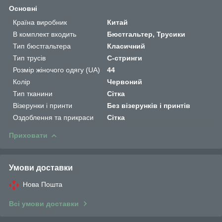
Основні
Країна виробник
Китай
В комплект входить
Бюстгальтер, Трусики
Тип бюстгальтера
Класичний
Тип трусів
C-стринги
Розмір жіночого одягу (UA)
44
Колір
Червоний
Тип тканини
Сітка
Візерунки і принти
Без візерунків і принтів
Оздоблення та прикраси
Сітка
Приховати
Умови доставки
Нова Пошта
Всі умови доставки