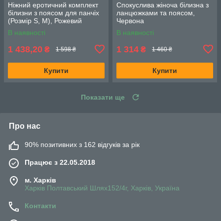
Ніжний еротичний комплект
Спокуслива жіноча білизна з
білизни з поясом для панчіх
ланцюжками та поясом,
(Розмір S, M), Рожевий
Червона
В наявності
В наявності
1 438,20
1 314
₴
₴
1 598 ₴
1 460 ₴
Купити
Купити
Показати ще
Про нас
90% позитивних з 162 відгуків за рік
Працює з 22.05.2018
м. Харків
Харків Полтавський Шлях152/4г, Харків, Україна
Контакти