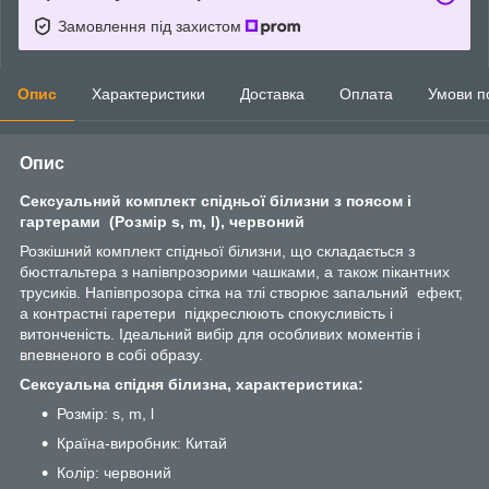
Замовлення під захистом
Опис
Характеристики
Доставка
Оплата
Умови п
Опис
Сексуальний комплект спідньої білизни з поясом і
гартерами (Розмір s, m, l), червоний
Розкішний комплект спідньої білизни, що складається з
бюстгальтера з напівпрозорими чашками, а також пікантних
трусиків. Напівпрозора сітка на тлі створює запальний ефект,
а контрастні гаретери підкреслюють спокусливість і
витонченість. Ідеальний вибір для особливих моментів і
впевненого в собі образу.
Сексуальна спідня білизна, характеристика:
Розмір: s, m, l
Країна-виробник: Китай
Колір: червоний