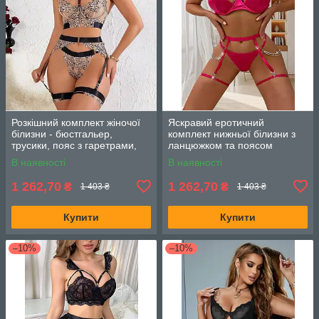
Розкішний комплект жіночої
Яскравий еротичний
білизни - бюстгальер,
комплект нижньої білизни з
трусики, пояс з гаретрами,
ланцюжком та поясом
трусики (Розмір S М)
(Розмір S, M ), Малиновий
В наявності
В наявності
1 262,70
1 262,70
₴
₴
1 403 ₴
1 403 ₴
Купити
Купити
–10%
–10%