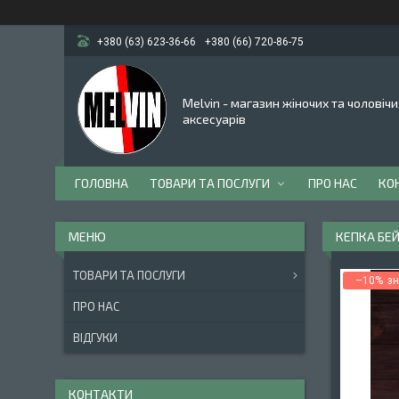
+380 (63) 623-36-66
+380 (66) 720-86-75
Melvin - магазин жіночих та чоловічи
аксесуарів
ГОЛОВНА
ТОВАРИ ТА ПОСЛУГИ
ПРО НАС
КО
КЕПКА БЕЙ
ТОВАРИ ТА ПОСЛУГИ
–10%
ПРО НАС
ВІДГУКИ
КОНТАКТИ