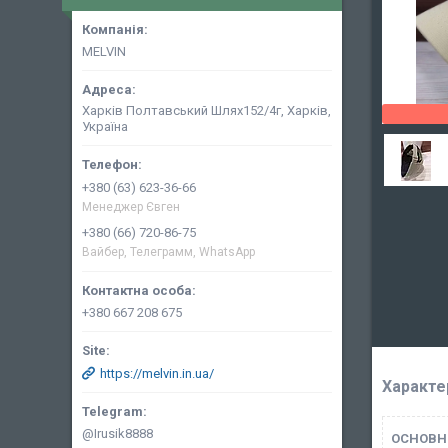
MELVIN
Харків Полтавський Шлях152/4г, Харків,
Україна
+380 (63) 623-36-66
Менеджер Євген
+380 (66) 720-86-75
Вайбер, Телеграмм, WhatsApp
+380 667 208 675
https://melvin.in.ua/
Характе
@Irusik8888
ОСНОВН