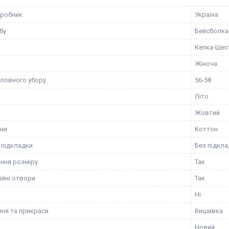
иробник
Україна
бу
Бейсболка
Кепка-Шес
Жіноча
оловного убору
56-58
Літо
Жовтий
ини
Коттон
 підкладки
Без підкла
ння розміру
Так
ійні отвори
Так
Ні
ня та прикраси
Вишивка
Новий