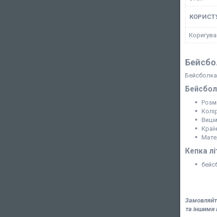
КОРИСТ
Коригува
Бейсбо
Бейсболка 
Бейсболк
Розмі
Колі
Виши
Краї
Мате
Кепка лі
бейс
Замовляйте
та іншими 