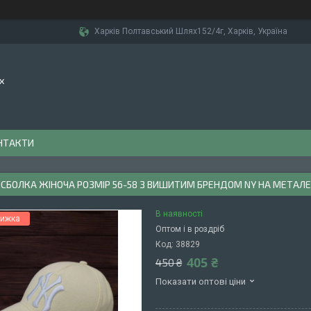
Харків Полтавський Шлях152/4г, Харків, Україна
х
НТАКТИ
СБОЛКА ЖІНОЧА РОЗМІР 56-58 З ВИШИТИМ БРЕНДОМ NY НА МЕТАЛЕВ
В наявності
Оптом і в роздріб
Код:
38829
405 ₴
450 ₴
Показати оптові ціни