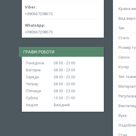
Країна в
+380667208675
Вид виро
Тип
+380667208675
Стать
Розмір г
ГРАФІК РОБОТИ
Сезон
Понеділок
08:00
23:00
Колір
Вівторок
08:00
23:00
Тип ткан
Середа
08:00
23:00
Четвер
08:00
23:00
Матеріал
Пʼятниця
08:00
23:00
Регулюва
Субота
10:00
21:00
Неділя
Вихідний
Вентиляц
Вуха
Оздоблен
Стан