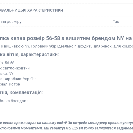
УВАЛЬНИЦЬКІ ХАРАКТЕРИСТИКИ
ння розміру
Так
лка кепка розмір 56-58 з вишитим брендом NY на 
з вишивкою NY. Головний убір ідеально підходить для жінок. Для комфо
а літня, характеристики:
р: 56-58
р: світло-жовтий
вка: NY
на-виробник: Україна
ріал: котон
тня, комплектація:
болка брендова
 кепки прямо зараз на нашому сайті! За потреби менеджер проконсультує 
ключовими моментами. Ми гарантуємо, що ви точно залишитеся задоволені