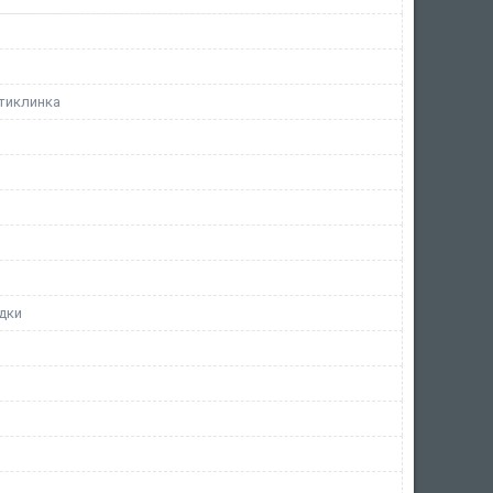
тиклинка
дки