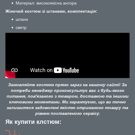
Матеріал: високоякісна ангора
Жіночий костюм зі штанами, комплектація:
штани
светр
Замовляйте костюм прямо зараз на нашому сайті! За
потреби менеджер проконсультує вас з будь-якого
питання, пов'язаного з товаром, доставкою та іншими
ключовими моментами. Ми гарантуємо, що ви точно
залишитеся задоволені якістю отриманого товару та
рівнем поставленого сервісу.
Як купити клстюм: