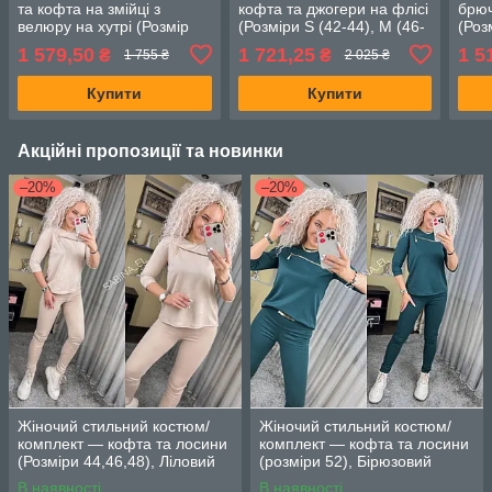
та кофта на змійці з
кофта та джогери на флісі
брюч
велюру на хутрі (Розмір
(Розміри S (42-44), M (46-
(Роз
S(42-44), M( 46-48), L (50-
48), L (50-52), Блакитний
48))
1 579,50
1 721,25
1 5
₴
₴
1 755 ₴
2 025 ₴
52), Бежевий
Купити
Купити
Акційні пропозиції та новинки
–20%
–20%
Жіночий стильний костюм/
Жіночий стильний костюм/
комплект — кофта та лосини
комплект — кофта та лосини
(Розміри 44,46,48), Ліловий
(розміри 52), Бірюзовий
В наявності
В наявності