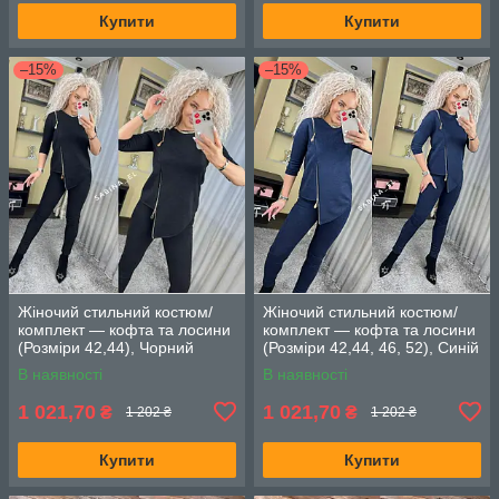
Купити
Купити
–15%
–15%
Жіночий стильний костюм/
Жіночий стильний костюм/
комплект — кофта та лосини
комплект — кофта та лосини
(Розміри 42,44), Чорний
(Розміри 42,44, 46, 52), Синій
В наявності
В наявності
1 021,70
1 021,70
₴
₴
1 202 ₴
1 202 ₴
Купити
Купити