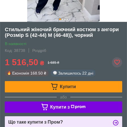
Стильний жіночий брючний костюм з ангори
(Розмір S (42-44) M (46-48)), чорний
В наявності
Код: 38738
Роздріб
1 516,50
₴
1 685 ₴
Економія
168.50 ₴
Залишилось
22 дні
Купити
або
Купити з
Що таке купити з Пром?