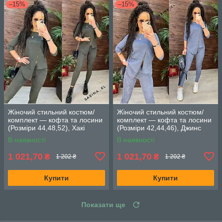
–15%
–15%
Жіночий стильний костюм/
Жіночий стильний костюм/
комплект — кофта та лосини
комплект — кофта та лосини
(Розміри 44,48,52), Хакі
(Розміри 42,44,46), Джинс
В наявності
В наявності
1 021,70
1 021,70
₴
₴
1 202 ₴
1 202 ₴
Купити
Купити
Показати ще