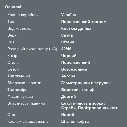
Основні
Країна виробник
Україна
Тип
Повсякденний костюм
Вид костюма
Костюм-двійка
Верх
Светр
Низ
Штани
Розмір жіночого одягу (UA)
42/46
Колір
Чорний
Стиль
Повсякденний
Сезон
Всесезонний
Тип тканини
Ангора
Візерунки і принти
Геометричний візерунок
Тип коміра
Воротник гольф
Фасон рукава
Довгий
Властивості тканини
Еластичність висока /
Стрейч, Повітропроникність
Стан
Новий
Костюм складається з
Штани, кофта