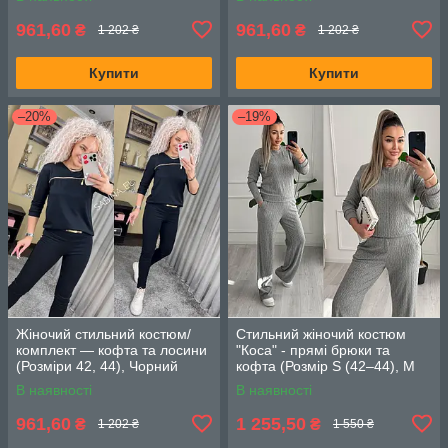
961,60
961,60
₴
₴
1 202 ₴
1 202 ₴
Купити
Купити
–20%
–19%
Жіночий стильний костюм/
Стильний жіночий костюм
комплект — кофта та лосини
"Коса" - прямі брюки та
(Розміри 42, 44), Чорний
кофта (Розмір S (42–44), M
(46–48), L (50–52)), Сірий
В наявності
В наявності
961,60
1 255,50
₴
₴
1 202 ₴
1 550 ₴