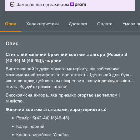
Замовлення під захистом
Опис
Характеристики
Доставка
Оплата
Умови п
Опис
Стильний жіночий брючний костюм з ангори (Розмір S
(42-44) M (46-48)), чорний
Виготовлений із дуже м'якого матеріалу, він забезпечує
максимальний комфорт та елегантність. Ідеальний для будь-
якого випадку, цей костюм підкреслить вашу індивідуальність і
стиль. Відчуйте розкіш щодня!
Високоякісна ангора, яка приємно огортає вас теплом і
м'якістю.
Жіночий костюм зі штанами, характеристика:
Розмір: S(42-44) M(46-48)
Колір: чорний
Країна-виробник: Україна