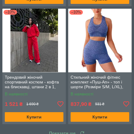
–10%
–10%
Трендовий жіночий
Стильний жіночий фітнес
спортивний костюм - кофта
комплект «Пуш-Ап» - топ і
на блискавці, штани 2 в 1,
шорти (Розміри S/M, L/XL),
(Розмір S (42/44), M (46/48), L
Синій меланж
В наявності
В наявності
(50/52)), Червоний
1 521
837,90
₴
₴
1 690 ₴
931 ₴
Купити
Купити
Показати ще