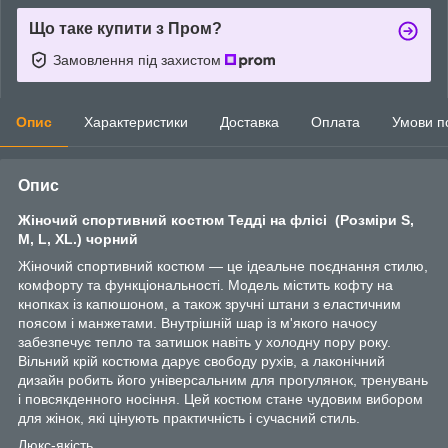
Що таке купити з Пром?
Замовлення під захистом
Опис
Характеристики
Доставка
Оплата
Умови п
Опис
Жіночий спортивний костюм Тедді на флісі (Розміри S,
M, L, XL.) чорний
Жіночий спортивний костюм — це ідеальне поєднання стилю,
комфорту та функціональності. Модель містить кофту на
кнопках із капюшоном, а також зручні штани з еластичним
поясом і манжетами. Внутрішній шар із м'якого начосу
забезпечує тепло та затишок навіть у холодну пору року.
Вільний крій костюма дарує свободу рухів, а лаконічний
дизайн робить його універсальним для прогулянок, тренувань
і повсякденного носіння. Цей костюм стане чудовим вибором
для жінок, які цінують практичність і сучасний стиль.
Люкс-якість.