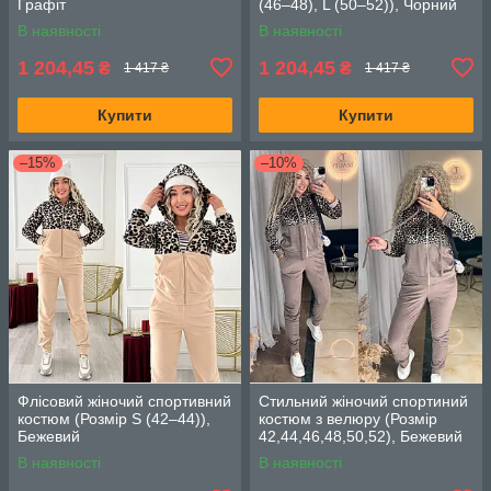
Графіт
(46–48), L (50–52)), Чорний
В наявності
В наявності
1 204,45
1 204,45
₴
₴
1 417 ₴
1 417 ₴
Купити
Купити
–15%
–10%
Флісовий жіночий спортивний
Стильний жіночий спортиний
костюм (Розмір S (42–44)),
костюм з велюру (Розмір
Бежевий
42,44,46,48,50,52), Бежевий
В наявності
В наявності