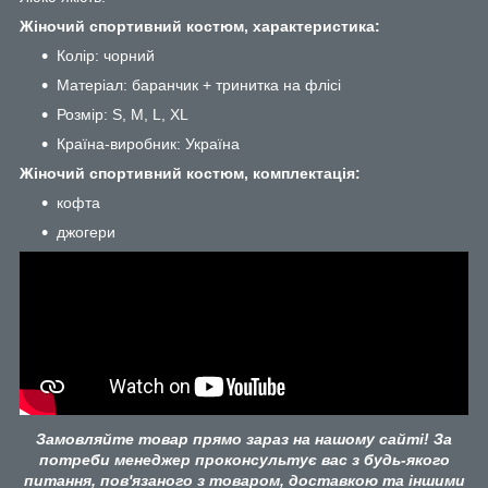
Жіночий спортивний костюм, характеристика:
Колір: чорний
Матеріал: баранчик + тринитка на флісі
Розмір: S, M, L, XL
Країна-виробник: Україна
Жіночий спортивний костюм, комплектація:
кофта
джогери
Замовляйте товар прямо зараз на нашому сайті! За
потреби менеджер проконсультує вас з будь-якого
питання, пов'язаного з товаром, доставкою та іншими