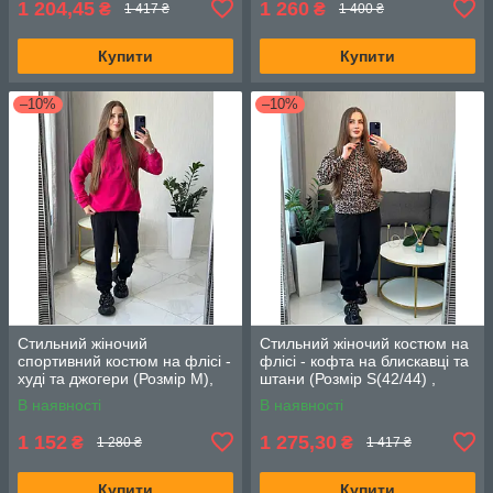
1 204,45
1 260
₴
₴
1 417 ₴
1 400 ₴
Купити
Купити
–10%
–10%
Стильний жіночий
Стильний жіночий костюм на
спортивний костюм на флісі -
флісі - кофта на блискавці та
худі та джогери (Розмір M),
штани (Розмір S(42/44) ,
Малиновий
M(46/48) L (50/52)), Лео
В наявності
В наявності
Мокко
1 152
1 275,30
₴
₴
1 280 ₴
1 417 ₴
Купити
Купити