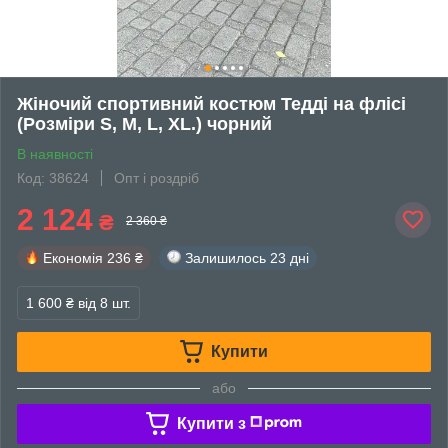
Жіночий спортивний костюм Тедді на флісі
(Розміри S, M, L, XL.) чорний
В наявності
Код: 38624
Опт і роздріб
2 124
₴
2 360 ₴
Економія
236 ₴
Залишилось
23 дні
1 600 ₴
від 8 шт.
Купити
або
Купити з