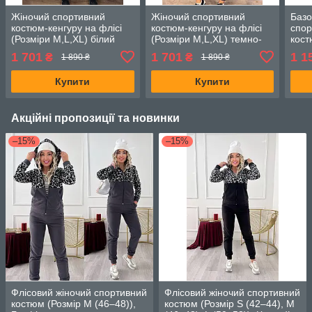
Жіночий спортивний
Жіночий спортивний
Базо
костюм-кенгуру на флісі
костюм-кенгуру на флісі
спор
(Розміри M,L,XL) білий
(Розміри M,L,XL) темно-
кост
сірий
XL, 
1 701
1 701
1 1
₴
₴
1 890 ₴
1 890 ₴
Купити
Купити
Акційні пропозиції та новинки
–15%
–15%
Флісовий жіночий спортивний
Флісовий жіночий спортивний
костюм (Розмір M (46–48)),
костюм (Розмір S (42–44), M