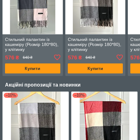
Стильний палантин із
Стильний палантин із
Стил
кашеміру (Розмір 180*80),
кашеміру (Розмір 180*80),
каше
у клітинку
у клітинку
у кл
576
576
576
₴
₴
640 ₴
640 ₴
Купити
Купити
Акційні пропозиції та новинки
–10%
–10%