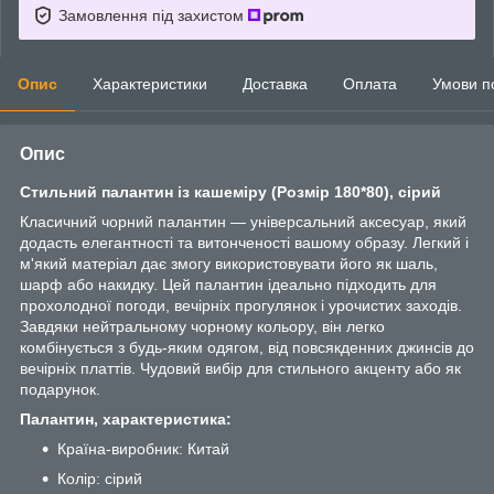
Замовлення під захистом
Опис
Характеристики
Доставка
Оплата
Умови п
Опис
Стильний палантин із кашеміру (Розмір 180*80), сірий
Класичний чорний палантин — універсальний аксесуар, який
додасть елегантності та витонченості вашому образу. Легкий і
м'який матеріал дає змогу використовувати його як шаль,
шарф або накидку. Цей палантин ідеально підходить для
прохолодної погоди, вечірніх прогулянок і урочистих заходів.
Завдяки нейтральному чорному кольору, він легко
комбінується з будь-яким одягом, від повсякденних джинсів до
вечірніх платтів. Чудовий вибір для стильного акценту або як
подарунок.
Палантин, характеристика:
Країна-виробник: Китай
Колір: сірий