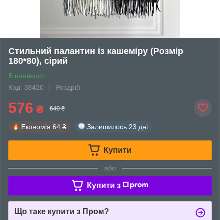
Стильний палантин із кашеміру (Розмір
180*80), сірий
В наявності
Код: 38420
Роздріб
576
₴
640 ₴
Економія
64 ₴
Залишилось
23 дні
Купити
або
Купити з
Що таке купити з Пром?