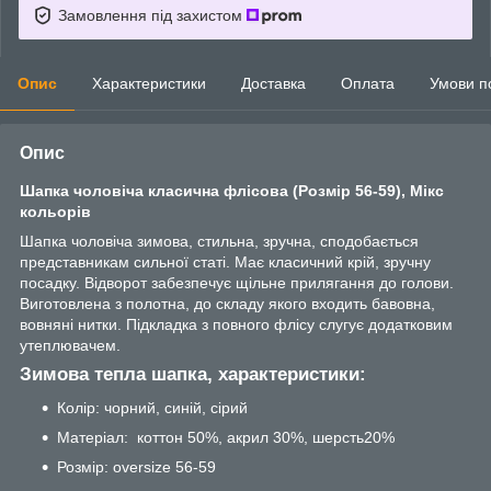
Замовлення під захистом
Опис
Характеристики
Доставка
Оплата
Умови п
Опис
Шапка чоловіча класична флісова (Розмір 56-59), Мікс
кольорів
Шапка чоловіча зимова, стильна, зручна, сподобається
представникам сильної статі. Має класичний крій, зручну
посадку. Відворот забезпечує щільне прилягання до голови.
Виготовлена з полотна, до складу якого входить бавовна,
вовняні нитки. Підкладка з повного флісу слугує додатковим
утеплювачем.
Зимова тепла шапка, характеристики:
Колір: чорний, синій, сірий
Матеріал: коттон 50%, акрил 30%, шерсть20%
Розмір: oversize 56-59