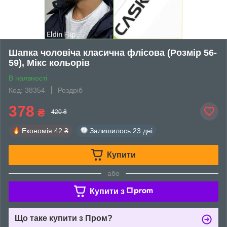
Шапка чоловіча класична флісова (Розмір 56-
59), Мікс кольорів
В наявності
Код: 38354
Роздріб
378
₴
420 ₴
Економія
42 ₴
Залишилось
23 дні
Купити
або
Купити з
Що таке купити з Пром?