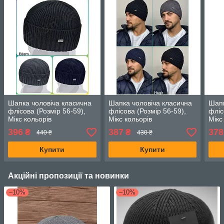
Шапка чоловіча класична
Шапка чоловіча класична
Шапк
флісова (Розмір 56-59),
флісова (Розмір 56-59),
фліс
Мікс кольорів
Мікс кольорів
Мікс
396
387
378
₴
₴
440 ₴
430 ₴
Купити
Купити
Акційні пропозиції та новинки
–10%
–10%