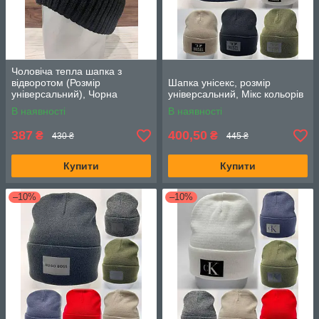
Чоловіча тепла шапка з
відворотом (Розмір
Шапка унісекс, розмір
універсальний), Чорна
універсальний, Мікс кольорів
В наявності
В наявності
387
400,50
₴
₴
430 ₴
445 ₴
Купити
Купити
–10%
–10%