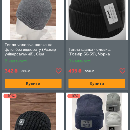
Тепла чоловіча шапка на
флісі без відвороту (Розмір
Тепла шапка чоловіча
універсальний), Сіра
(Розмір 56-59), Чорна
В наявності
В наявності
342
495
₴
₴
380 ₴
550 ₴
Купити
Купити
–10%
–10%