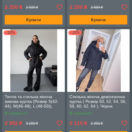
2 250
2 250
₴
₴
2 500 ₴
2 500 ₴
Купити
Купити
–10%
–10%
Тепла та стильна жіноча
Стильна жіноча демісезонна
зимова куртка (Розмір S(42-
куртка ( Розмір 50, 52, 54, 56,
44), M(46-48), L (48-50)),
58, 60, 62, 64 ), Чорна
Чорний
В наявності
В наявності
2 952
2 115
₴
₴
3 280 ₴
2 350 ₴