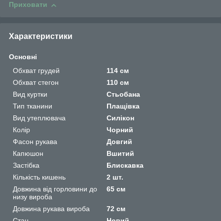
Приховати
Характеристики
Основні
Обхват грудей
114 см
Обхват стегон
110 см
Вид куртки
Стьобана
Тип тканини
Плащівка
Вид утеплювача
Силікон
Колір
Чорний
Фасон рукава
Довгий
Капюшон
Вшитий
Застібка
Блискавка
Кількість кишень
2 шт.
Довжина від горловини до
65 см
низу вироба
Довжина рукава вироба
72 см
Стан
Новий