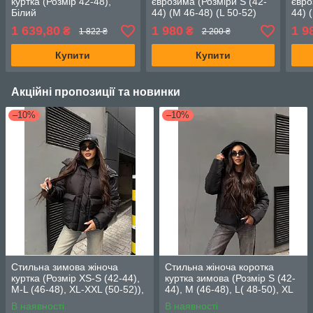
куртка (Розмір 42-48),
єврозима (Розміри S (42-
євро
Білий
44) (M 46-48) (L 50-52)
44) 
перлів
біли
1 639,80
1 980
1 9
₴
₴
1 822 ₴
2 200 ₴
Купити
Купити
Акційні пропозиції та новинки
–10%
–10%
Стильна зимова жіноча
Стильна жіноча коротка
куртка (Розмір XS-S (42-44),
куртка зимова (Розмір S (42-
M-L (46-48), XL-XXL (50-52)),
44), М (46-48), L( 48-50), XL
Чорна
(50-52)), Чорний
В наявності
В наявності