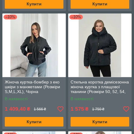
Купити
Купити
–10%
–10%
Жіноча куртка-бомбер з еко
Стильна коротка демісезонна
шкіри з манжетами (Розміри
жіноча куртка з плащової
S,M,L,XL), Чорна
тканини (Розміри 50, 52, 54,
56, 58, 60, 62, 64), Чорна
В наявності
В наявності
1 409,40
1 575
₴
₴
1 566 ₴
1 750 ₴
Купити
Купити