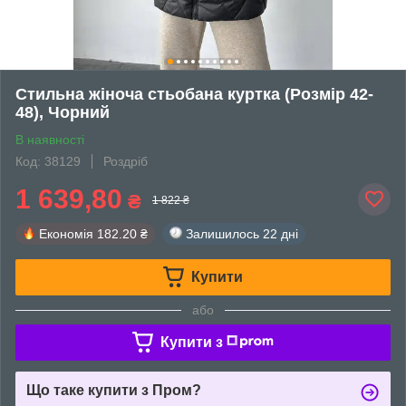
Стильна жіноча стьобана куртка (Розмір 42-
48), Чорний
В наявності
Код: 38129
Роздріб
1 639,80
₴
1 822 ₴
Економія
182.20 ₴
Залишилось
22 дні
Купити
або
Купити з
Що таке купити з Пром?