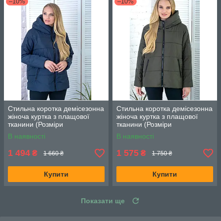
–10%
–10%
Стильна коротка демісезонна
Стильна коротка демісезонна
жіноча куртка з плащової
жіноча куртка з плащової
тканини (Розміри
тканини (Розміри
50,52,54,56,58,60,62,64),
50,52,54,56,58,60,62,64), Хакі
В наявності
В наявності
Темно-синя
1 494
1 575
₴
₴
1 660 ₴
1 750 ₴
Купити
Купити
Показати ще