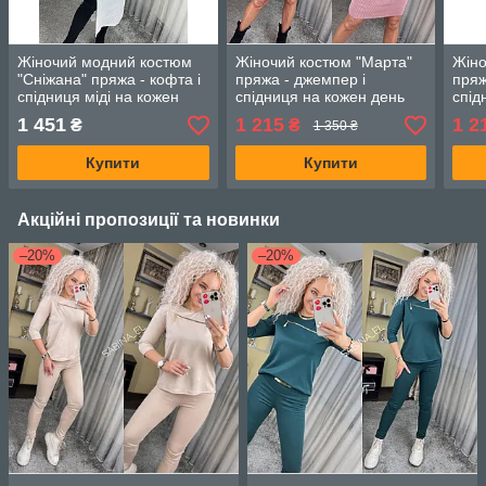
Жіночий модний костюм
Жіночий костюм "Марта"
Жіно
"Сніжана" пряжа - кофта і
пряжа - джемпер і
пряж
спідниця міді на кожен
спідниця на кожен день
спід
день (Onesize (42-50)),
(Onesize 42-46), Пудра
(One
1 451
1 215
1 2
₴
₴
1 350 ₴
Молоко
Купити
Купити
Акційні пропозиції та новинки
–20%
–20%