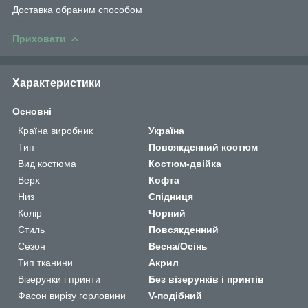
Доставка обраним способом
Приховати
Характеристики
Основні
Країна виробник
Україна
Тип
Повсякденний костюм
Вид костюма
Костюм-двійка
Верх
Кофта
Низ
Спідниця
Колір
Чорний
Стиль
Повсякденний
Сезон
Весна/Осінь
Тип тканини
Акрил
Візерунки і принти
Без візерунків і принтів
Фасон вирізу горловини
V-подібний