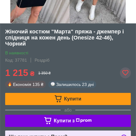
Жіночий костюм "Марта" пряжа - джемпер і
спідниця на кожен день (Onesize 42-46),
Чорний
В наявності
Код: 37781
Роздріб
1 215
₴
1 350 ₴
Економія
135 ₴
Залишилось
23 дні
Купити
або
Купити з