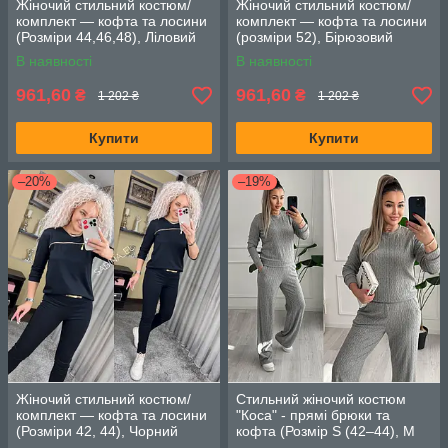
Жіночий стильний костюм/
Жіночий стильний костюм/
комплект — кофта та лосини
комплект — кофта та лосини
(Розміри 44,46,48), Ліловий
(розміри 52), Бірюзовий
В наявності
В наявності
961,60
961,60
₴
₴
1 202 ₴
1 202 ₴
Купити
Купити
–20%
–19%
Жіночий стильний костюм/
Стильний жіночий костюм
комплект — кофта та лосини
"Коса" - прямі брюки та
(Розміри 42, 44), Чорний
кофта (Розмір S (42–44), M
(46–48), L (50–52)), Сірий