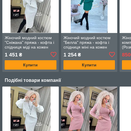
Жіночий модний костюм
Жіночий модний костюм
Жіно
"Сніжана" пряжа - кофта і
"Белла" пряжа - кофта і
комп
спідниця міді на кожен
спідниця міні на кожен
(Роз
день (Onesize (42-50)),
день (Onesize (44-50)),
1 451
1 254
850
₴
₴
Молоко
Трава
Купити
Купити
Подібні товари компанії