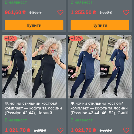
В наявності
В наявності
961,60
1 255,50
₴
₴
1 202 ₴
1 550 ₴
Купити
Купити
–15%
–15%
Жіночий стильний костюм/
Жіночий стильний костюм/
комплект — кофта та лосини
комплект — кофта та лосини
(Розміри 42,44), Чорний
(Розміри 42,44, 46, 52), Синій
В наявності
В наявності
1 021,70
1 021,70
₴
₴
1 202 ₴
1 202 ₴