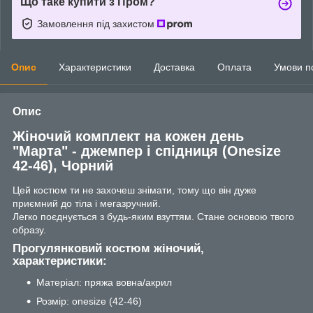
Що таке купити з Пром?
Замовлення під захистом
Опис
Характеристики
Доставка
Оплата
Умови п
Опис
Жіночий комплект на кожен день
"Марта" - джемпер і спідниця (Onesize
42-46), Чорний
Цей костюм ти не захочеш знімати, тому що він дуже
приємний до тіла і мегазручний.
Легко поєднується з будь-яким взуттям. Стане основою твого
образу.
Прогулянковий костюм жіночий,
характеристики:
Матеріал: пряжа вовна/акрил
Розмір: оnesize (42-46)