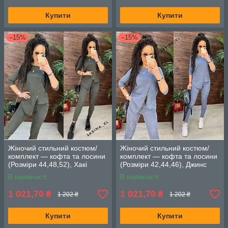
Купити
Купити
–15%
–15%
Жіночий стильний костюм/
Жіночий стильний костюм/
комплект — кофта та лосини
комплект — кофта та лосини
(Розміри 44,48,52), Хакі
(Розміри 42,44,46), Джинс
В наявності
В наявності
1 021,70
1 021,70
₴
₴
1 202 ₴
1 202 ₴
Купити
Купити