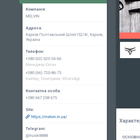
MELVIN
Харків Полтавський Шлях152/4г, Харків,
Україна
+380 (63) 623-36-66
Менеджер Євген
+380 (66) 720-86-75
Вайбер, Телеграмм, WhatsApp
+380 667 208 675
https://melvin.in.ua/
Характе
@Irusik8888
ОСНОВН