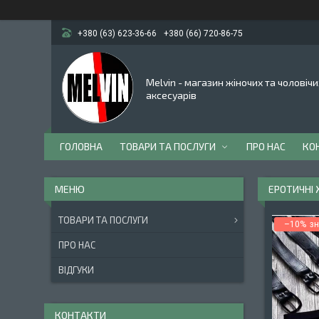
+380 (63) 623-36-66
+380 (66) 720-86-75
Melvin - магазин жіночих та чоловічи
аксесуарів
ГОЛОВНА
ТОВАРИ ТА ПОСЛУГИ
ПРО НАС
КО
ЕРОТИЧНІ 
ТОВАРИ ТА ПОСЛУГИ
–10%
ПРО НАС
ВІДГУКИ
КОНТАКТИ