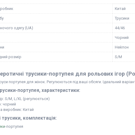
иробник
Китай
бу
Трусики
іночого одягу (UA)
44/46
Чорний
ини
Нейлон
ний розмір
S/M
еротичні трусики-портупея для рольових ігор (Ро
руси портупея для жінок. Регулюються під ваші обсяги. Ідеальний варіант
трусики-портупея, характеристики:
р: S/M, L/XL (регулюється)
р: чорний
на виробник: Китай
 трусики, комплектація:
ики
-портупея