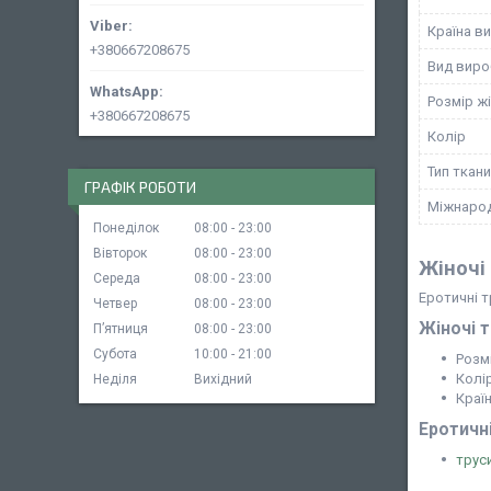
Країна в
+380667208675
Вид виро
Розмір ж
+380667208675
Колір
Тип ткан
ГРАФІК РОБОТИ
Міжнарод
Понеділок
08:00
23:00
Вівторок
08:00
23:00
Жіночі 
Середа
08:00
23:00
Еротичні т
Четвер
08:00
23:00
Жіночі 
Пʼятниця
08:00
23:00
Субота
10:00
21:00
Розмі
Колі
Неділя
Вихідний
Краї
Еротичні
трус