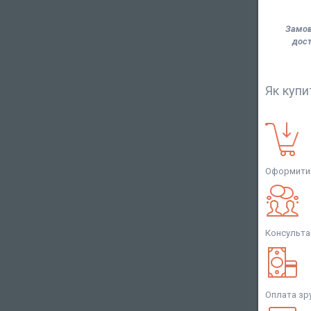
Замов
дост
Як купи
Оформити 
Консульта
Оплата зр