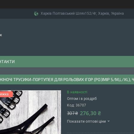
Харків Полтавський Шлях152/4г, Харків, Україна
х
НТАКТИ
ЖІНОЧІ ТРУСИКИ-ПОРТУПЕЯ ДЛЯ РОЛЬОВИХ ІГОР (РОЗМІР S/M,L/XL), 
В наявності
Оптом і в роздріб
Код:
36707
276,30 ₴
307 ₴
Показати оптові ціни