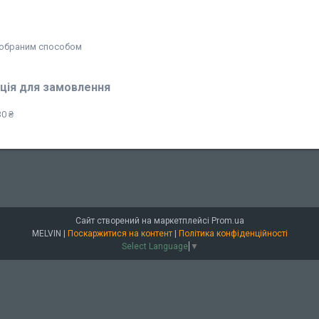
обраним способом
ція для замовлення
0 ₴
Сайт створений на маркетплейсі
Prom.ua
MELVIN |
Поскаржитися на контент
|
Політика конфіденційності
Select Language
▼