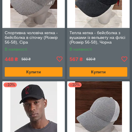
Спортивна чоловіча кепка -
Тепла кепка - бейсболка з
бейсболка в сіточку (Розмір
вушками із вельвету на флісі
56-58), Сіра
(Розмір 56-58), Чорна
В наявності
В наявності
448
567
₴
₴
560 ₴
630 ₴
Купити
Купити
–10%
–10%