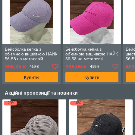
Бейсболка кепка з
Бейсболка кепка з
Бейс
об'ємною вишивкою НАЙК
об'ємною вишивкою НАЙК
шест
56-58 на металевій
56-58 на металевій
56-5
застібці, Лаванда
застібці, Фуксія
заст
398,05
398,05
491
₴
₴
419 ₴
419 ₴
виши
коль
Купити
Купити
Акційні пропозиції та новинки
–20%
–10%