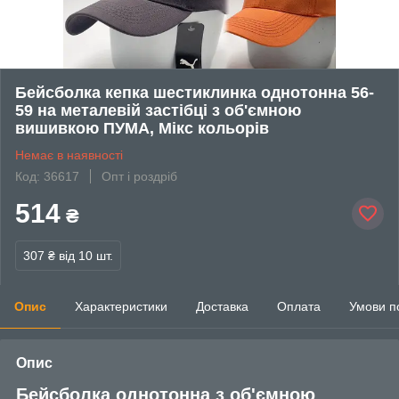
Бейсболка кепка шестиклинка однотонна 56-
59 на металевій застібці з об'ємною
вишивкою ПУМА, Мікс кольорів
Немає в наявності
Код: 36617
Опт і роздріб
514
₴
307 ₴
від 10 шт.
Опис
Характеристики
Доставка
Оплата
Умови п
Опис
Бейсболка однотонна з об'ємною