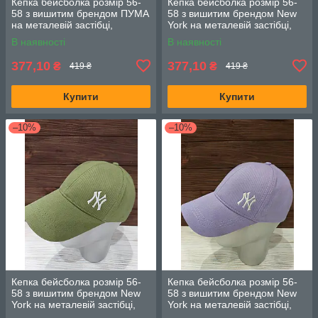
Кепка бейсболка розмір 56-
Кепка бейсболка розмір 56-
58 з вишитим брендом ПУМА
58 з вишитим брендом New
на металевій застібці,
York на металевій застібці,
Оливкова
Хакі
В наявності
В наявності
377,10
377,10
₴
₴
419 ₴
419 ₴
Купити
Купити
–10%
–10%
Кепка бейсболка розмір 56-
Кепка бейсболка розмір 56-
58 з вишитим брендом New
58 з вишитим брендом New
York на металевій застібці,
York на металевій застібці,
Оливкова
Лаванда