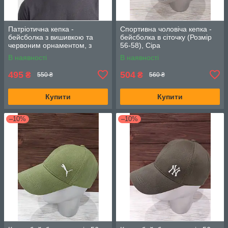
Патріотична кепка -
Спортивна чоловіча кепка -
бейсболка з вишивкою та
бейсболка в сіточку (Розмір
червоним орнаментом, з
56-58), Сіра
регулятором розміру, Чорна
В наявності
В наявності
495
504
₴
₴
550 ₴
560 ₴
Купити
Купити
–10%
–10%