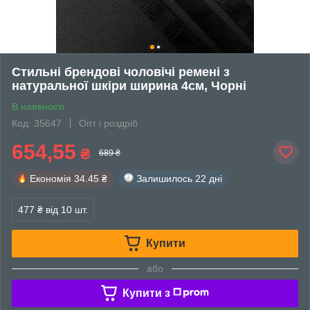
Стильні брендові чоловічі ремені з
натуральної шкіри ширина 4см, Чорні
В наявності
Код: 35647
Опт і роздріб
654,55
₴
689 ₴
Економія
34.45 ₴
Залишилось
22 дні
477 ₴
від 10 шт.
Купити
або
Купити з