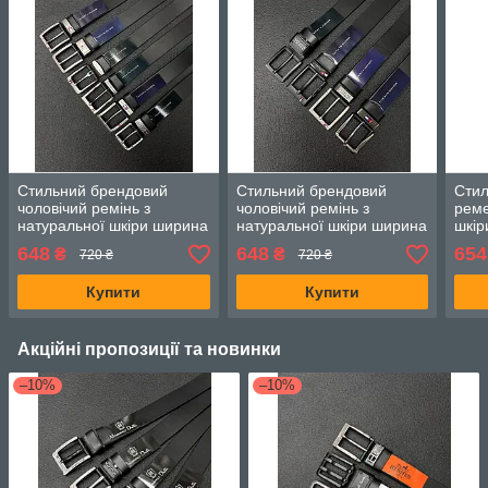
Стильний брендовий
Стильний брендовий
Стил
чоловічий ремінь з
чоловічий ремінь з
реме
натуральної шкіри ширина
натуральної шкіри ширина
шкір
4см, Чорний
4см, Чорний
648
648
654
₴
₴
720 ₴
720 ₴
Купити
Купити
Акційні пропозиції та новинки
–10%
–10%