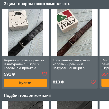
З цим товаром також замовляють
Чорний чоловічий ремінь
Коричневий італійський
Стил
із натуральної шкіри з
чоловічий ремінь із
реме
класичною пряжкою
натуральної шкіри з
шкір
класичною пряжкою
591
654
₴
813
₴
Купити
Подібні товари компанії