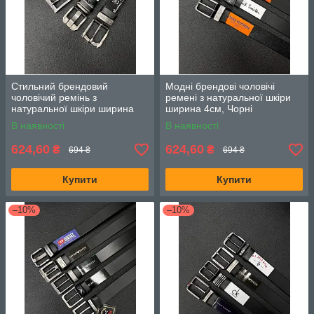
Стильний брендовий
Модні брендові чоловічі
чоловічий ремінь з
ремені з натуральної шкіри
натуральної шкіри ширина
ширина 4см, Чорні
4см, Чорний
В наявності
В наявності
624,60
624,60
₴
₴
694 ₴
694 ₴
Купити
Купити
–10%
–10%