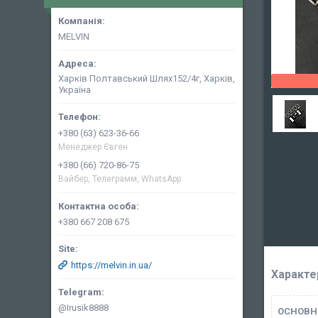
MELVIN
Харків Полтавський Шлях152/4г, Харків,
Україна
+380 (63) 623-36-66
Менеджер Євген
+380 (66) 720-86-75
Вайбер, Телеграмм, WhatsApp
+380 667 208 675
https://melvin.in.ua/
Характе
@Irusik8888
ОСНОВН