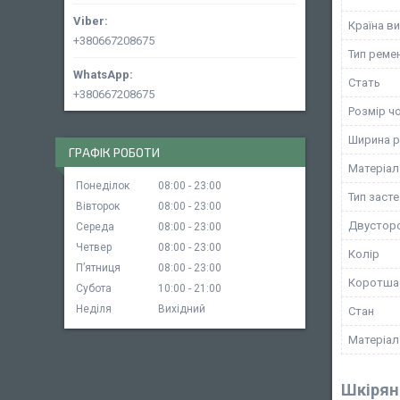
Країна в
+380667208675
Тип реме
Стать
+380667208675
Розмір ч
Ширина 
ГРАФІК РОБОТИ
Матеріал
Понеділок
08:00
23:00
Тип заст
Вівторок
08:00
23:00
Двустор
Середа
08:00
23:00
Четвер
08:00
23:00
Колір
Пʼятниця
08:00
23:00
Коротша
Субота
10:00
21:00
Неділя
Вихідний
Стан
Матеріал
Шкірян