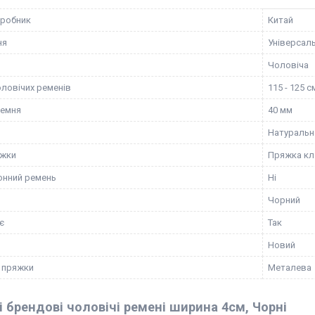
иробник
Китай
ня
Універсал
Чоловіча
оловічих ременів
115 - 125 с
ремня
40 мм
Натуральн
ежки
Пряжка кл
онний ремень
Ні
Чорний
є
Так
Новий
 пряжки
Металева
і брендові чоловічі ремені ширина 4см, Чорні