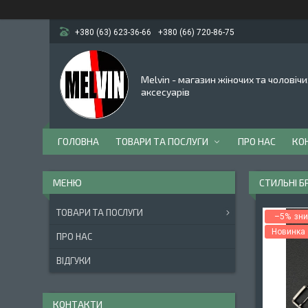
+380 (63) 623-36-66
+380 (66) 720-86-75
Melvin - магазин жіночих та чоловічи
аксесуарів
ГОЛОВНА
ТОВАРИ ТА ПОСЛУГИ
ПРО НАС
КО
СТИЛЬНІ Б
ТОВАРИ ТА ПОСЛУГИ
–5%
Новинка
ПРО НАС
ВІДГУКИ
КОНТАКТИ