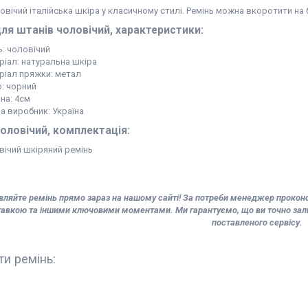
овічий італійська шкіра у класичному стилі. Ремінь можна вкоротити на 
ля штанів чоловічий, характеристики:
ь: чоловічий
ріал: натуральна шкіра
ріал пряжки: метал
р: чорний
на: 4см
на виробник: Україна
оловічий, комплектація:
вічий шкіряний ремінь
ляйте ремінь прямо зараз на нашому сайті! За потреби менеджер проконсул
авкою та іншими ключовими моментами. Ми гарантуємо, що ви точно зали
поставленого сервісу.
ти ремінь: