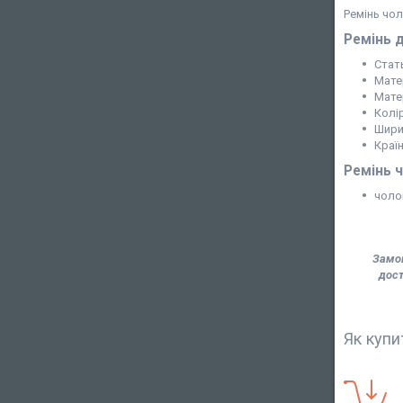
Ремінь чол
Ремінь д
Стат
Мате
Мате
Колі
Шири
Краї
Ремінь ч
чоло
Замов
дост
Як купи