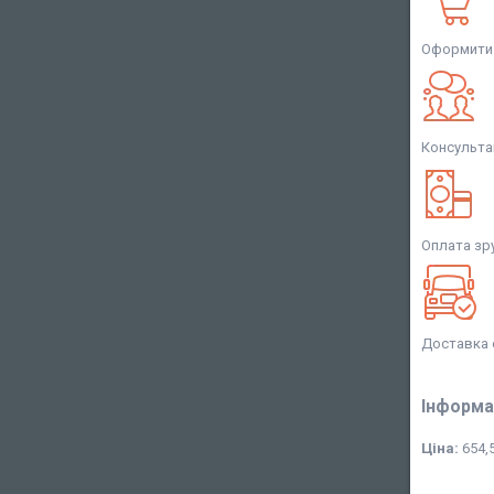
Оформити 
Консульта
Оплата зр
Доставка 
Інформа
Ціна:
654,5