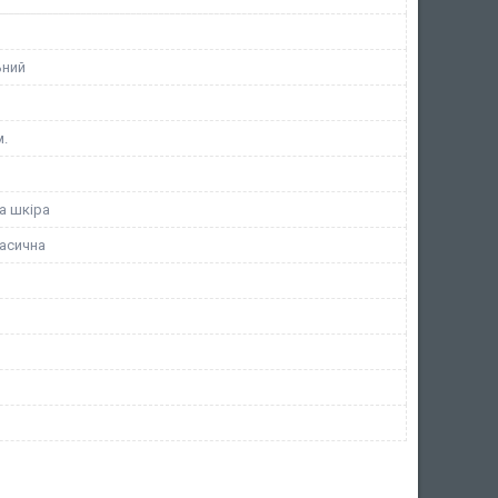
ьний
м.
а шкіра
асична