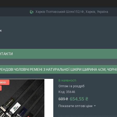
Харків Полтавський Шлях152/4г, Харків, Україна
х
НТАКТИ
РЕНДОВІ ЧОЛОВІЧІ РЕМЕНІ З НАТУРАЛЬНОЇ ШКІРИ ШИРИНА 4СМ, ЧОРНІ
В наявності
Оптом і в роздріб
Код:
35646
654,55 ₴
689 ₴
Показати оптові ціни