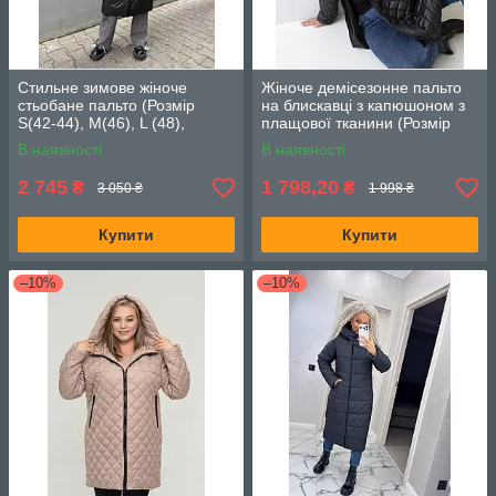
Стильне зимове жіноче
Жіноче демісезонне пальто
стьобане пальто (Розмір
на блискавці з капюшоном з
S(42-44), M(46), L (48),
плащової тканини (Розмір
XL(50)), Чорне
50,52,54,56,58,60,62,64),
В наявності
В наявності
Чорне
2 745
1 798,20
₴
₴
3 050 ₴
1 998 ₴
Купити
Купити
–10%
–10%