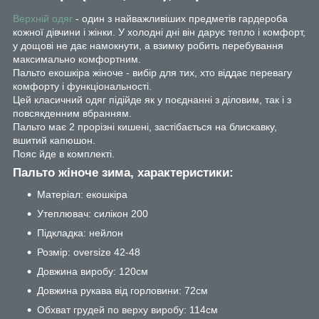
Верхній одяг
- один з найважливіших предметів гардероба
кожної дівчини і жінки. У холодні дні він дарує тепло і комфорт,
у дощові не дає намокнути, а взимку робить перебування
максимально комфортним.
Пальто екошкіра жіноче - вибір для тих, хто віддає перевагу
комфорту і функціональності.
Цей класичний одяг підійде як у поєднанні з діловим, так і з
повсякденним вбранням.
Пальто має 2 прорізні кишені, застібається на блискавку,
вшитий капюшон.
Пояс йде в комплекті.
Пальто жіноче зима, характеристики:
Матеріал: екошкіра
Утеплювач: силікон 200
Підкладка: нейлон
Розмір: oversize 42-48
Довжина виробу: 120см
Довжина рукава від горловини: 72см
Обхват грудей по верху виробу: 114см