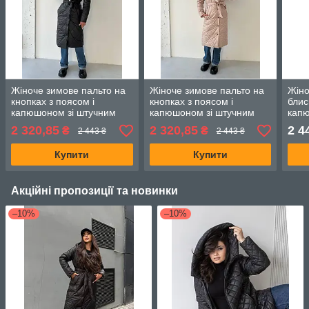
Жіноче зимове пальто на
Жіноче зимове пальто на
Жіно
кнопках з поясом і
кнопках з поясом і
блис
капюшоном зі штучним
капюшоном зі штучним
капю
хутром (42-44,44-46,46-
хутром (42-44,44-46,46-
(Оve
2 320,85
2 320,85
2 4
₴
₴
2 443 ₴
2 443 ₴
48), Чорне
48), Бежеве
Купити
Купити
Акційні пропозиції та новинки
–10%
–10%