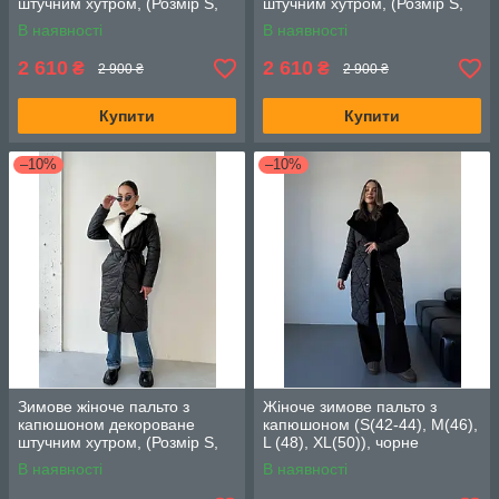
штучним хутром, (Розмір S,
штучним хутром, (Розмір S,
M, L), Бежевий
M, L), Білий
В наявності
В наявності
2 610
2 610
₴
₴
2 900 ₴
2 900 ₴
Купити
Купити
–10%
–10%
Зимове жіноче пальто з
Жіноче зимове пальто з
капюшоном декороване
капюшоном (S(42-44), M(46),
штучним хутром, (Розмір S,
L (48), XL(50)), чорне
M, L), Чорний
В наявності
В наявності