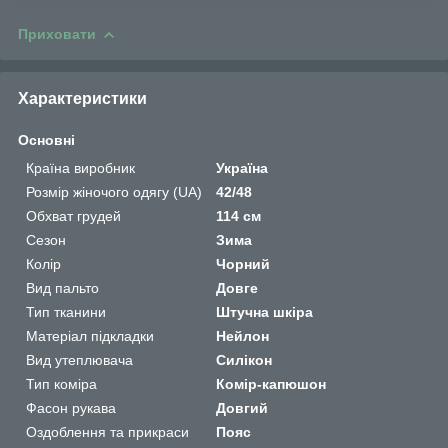
Приховати
Характеристики
Основні
Країна виробник
Україна
Розмір жіночого одягу (UA)
42/48
Обхват грудей
114 см
Сезон
Зима
Колір
Чорний
Вид пальто
Довге
Тип тканини
Штучна шкіра
Матеріал підкладки
Нейлон
Вид утеплювача
Силікон
Тип коміра
Комір-капюшон
Фасон рукава
Довгий
Оздоблення та прикраси
Пояс