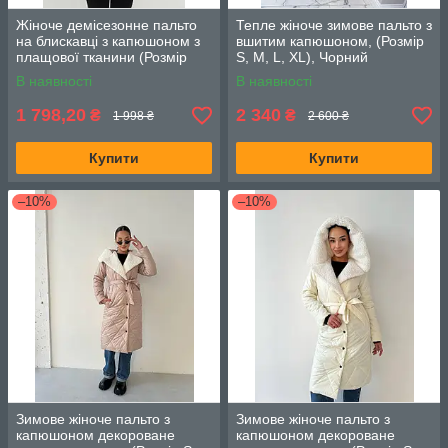
Жіноче демісезонне пальто
Тепле жіноче зимове пальто з
на блискавці з капюшоном з
вшитим капюшоном, (Розмір
плащової тканини (Розмір
S, M, L, XL), Чорний
50,52,54,56,58,60,62,64),
В наявності
В наявності
Бежеве
1 798,20
2 340
₴
₴
1 998 ₴
2 600 ₴
Купити
Купити
–10%
–10%
Зимове жіноче пальто з
Зимове жіноче пальто з
капюшоном декороване
капюшоном декороване