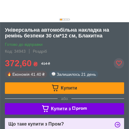
Універсальна автомобільна накладка на
ремінь безпеки 30 см*12 см, Блакитна
Готово до відправки
Код: 34943
Роздріб
372,60
₴
414 ₴
Економія
41.40 ₴
Залишилось
21 день
Купити
або
Купити з
Що таке купити з Пром?