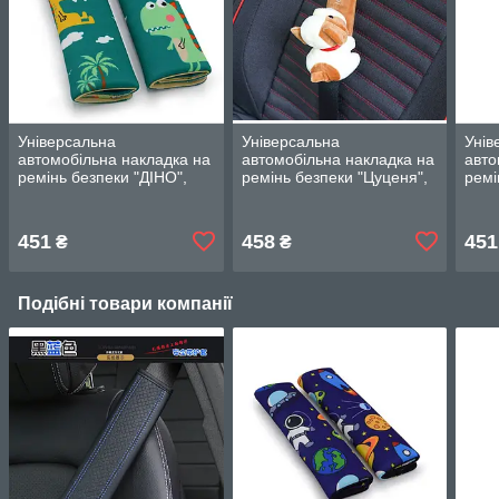
Універсальна
Універсальна
Унів
автомобільна накладка на
автомобільна накладка на
авто
ремінь безпеки "ДІНО",
ремінь безпеки "Цуценя",
ремі
Зелений
Коричневий з білим
Бірю
451
458
451
₴
₴
Подібні товари компанії