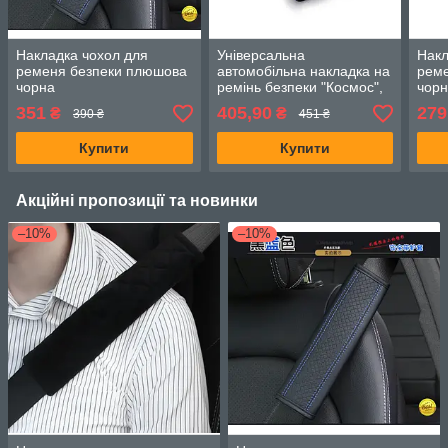
Накладка чохол для
Універсальна
Накл
ременя безпеки плюшова
автомобільна накладка на
рем
чорна
ремінь безпеки "Космос",
чор
Синій
351
405,90
279
₴
₴
390 ₴
451 ₴
Купити
Купити
Акційні пропозиції та новинки
–10%
–10%