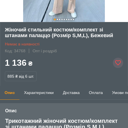
Жіночий стильний костюм/комплект зі
штанами палаццо (Розмір S,M,L), Бежевий
Немає в наявності
Код: 34768
Опт і роздріб
1 136
₴
885 ₴
від 6 шт.
Опис
Характеристики
Доставка
Оплата
Умови п
Опис
Трикотажний жіночий костюм/комплект
зі штанами палаццо (Розмір S,M,L),