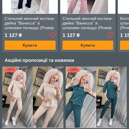
Стильний жіночий костюм-
Стильний жіночий костюм-
Кост
двійка "Ванесса" зі
двійка "Ванесса" зі
штан
штанами палаццо (Розмір
штанами палаццо (Розмір
(Роз
onesize), чорний
onesize), пудра
Лав
1 127
1 127
1 1
₴
₴
Купити
Купити
Акційні пропозиції та новинки
–20%
–20%