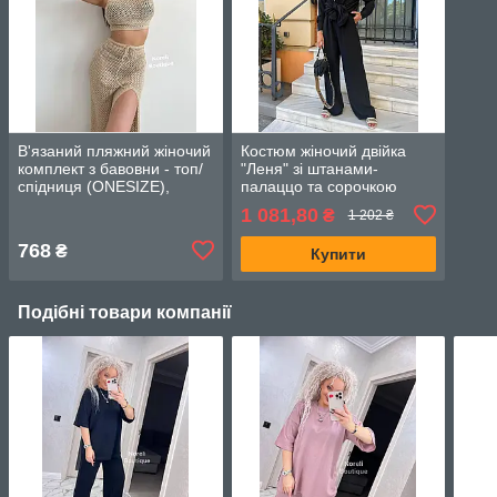
В'язаний пляжний жіночий
Костюм жіночий двійка
комплект з бавовни - топ/
"Леня" зі штанами-
спідниця (ONESIZE),
палаццо та сорочкою
Бежевий
oversize (Розміри
1 081,80
₴
1 202 ₴
42,44,46), Чорний
768
₴
Купити
Подібні товари компанії