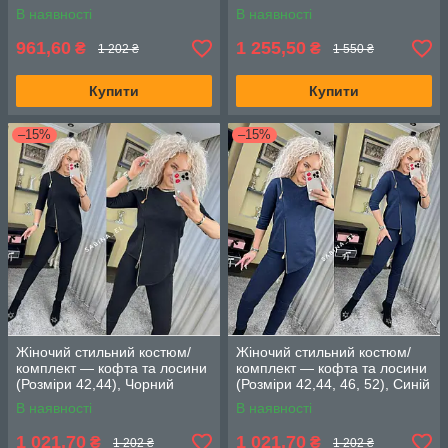
(46–48), L (50–52)), Сірий
В наявності
В наявності
961,60
1 255,50
₴
₴
1 202 ₴
1 550 ₴
Купити
Купити
–15%
–15%
Жіночий стильний костюм/
Жіночий стильний костюм/
комплект — кофта та лосини
комплект — кофта та лосини
(Розміри 42,44), Чорний
(Розміри 42,44, 46, 52), Синій
В наявності
В наявності
1 021,70
1 021,70
₴
₴
1 202 ₴
1 202 ₴