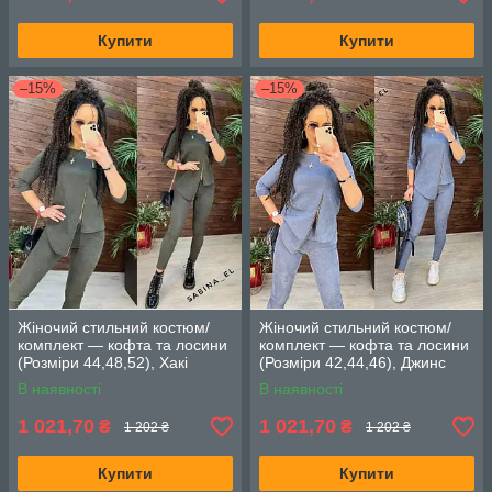
Купити
Купити
–15%
–15%
Жіночий стильний костюм/
Жіночий стильний костюм/
комплект — кофта та лосини
комплект — кофта та лосини
(Розміри 44,48,52), Хакі
(Розміри 42,44,46), Джинс
В наявності
В наявності
1 021,70
1 021,70
₴
₴
1 202 ₴
1 202 ₴
Купити
Купити