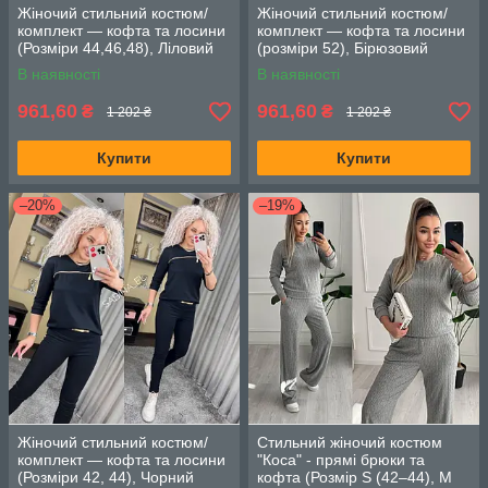
Жіночий стильний костюм/
Жіночий стильний костюм/
комплект — кофта та лосини
комплект — кофта та лосини
(Розміри 44,46,48), Ліловий
(розміри 52), Бірюзовий
В наявності
В наявності
961,60
961,60
₴
₴
1 202 ₴
1 202 ₴
Купити
Купити
–20%
–19%
Жіночий стильний костюм/
Стильний жіночий костюм
комплект — кофта та лосини
"Коса" - прямі брюки та
(Розміри 42, 44), Чорний
кофта (Розмір S (42–44), M