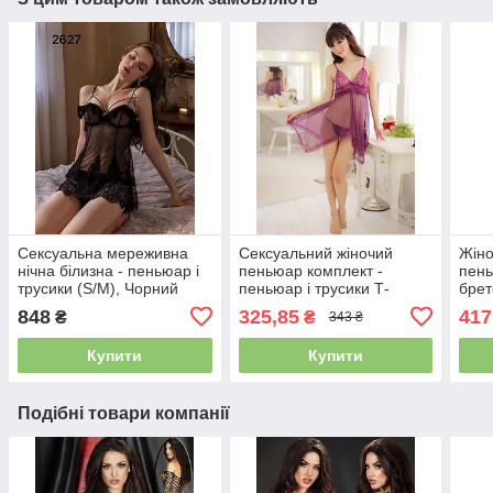
Сексуальна мереживна
Сексуальний жіночий
Жіно
нічна білизна - пеньюар і
пеньюар комплект -
пень
трусики (S/M), Чорний
пеньюар і трусики Т-
брет
стрінги (One size S-L),
Чер
848
325,85
417
₴
₴
343 ₴
Фіолетовий
Купити
Купити
Подібні товари компанії