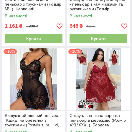
пеньюар з трусиками (Розмір
- пеньюар з камінчиками та
M\L), Червоний
рукавичками (Розмір
універсальний), Чорна
В наявності
В наявності
1 161
648
₴
₴
1 290 ₴
720 ₴
Купити
Купити
–10%
–10%
Вишуканий жіночий пеньюар
Сексуальна нічна сорочка -
"Казка" на бретелях з
пеньюар в мереживо (Розмір
трусиками (Розмір s, m, l, xl,
XXL\XXXL), Бордова
xxl, xxxl), Чорний