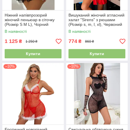
Ніжний напівпрозорий
Вишуканий жіночий атласний
жіночий пеньюар в сіточку
халат "Sirens" з рюшами
(Розмір S M L), Чорний
(Розмір s, m, l, xl), Червоний
В наявності
В наявності
1 125
774
₴
₴
1 250 ₴
860 ₴
Купити
Купити
–10%
–10%
Еротичний новорічний
Сексуальна обтягуюча сукня