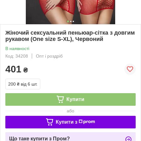
Жіночий сексуальний пеньюар-сітка з довгим
рукавом (One size S-XL), Червоний
В наявності
Код: 34208
Опт і роздріб
401
₴
200 ₴
від 6 шт.
Купити
або
Купити з
Що таке купити з Пром?