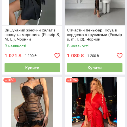
Вишуканий жіночий халат з
Сітчастий пеньюар Hloya в
шовку та мережива (Розмір S,
сердечка з трусиками (Розмір
M, L ), Чорний
s, m, l, xl), Чорний
В наявності
В наявності
1 071
1 080
₴
₴
1 190 ₴
1 200 ₴
Купити
Купити
–10%
–10%