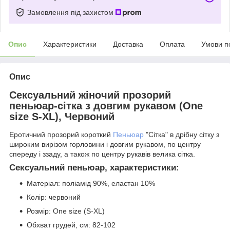
Замовлення під захистом
Опис
Характеристики
Доставка
Оплата
Умови п
Опис
Сексуальний жіночий прозорий
пеньюар-сітка з довгим рукавом (One
size S-XL), Червоний
Еротичний прозорий короткий
Пеньюар
"Сітка" в дрібну сітку з
широким вирізом горловини і довгим рукавом, по центру
спереду і ззаду, а також по центру рукавів велика сітка.
Сексуальний пеньюар, характеристики:
Матеріал: поліамід 90%, еластан 10%
Колір: червоний
Розмір: One size (S-XL)
Обхват грудей, см: 82-102