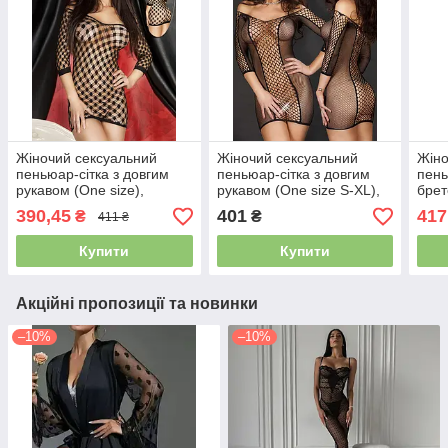
Жіночий сексуальний
Жіночий сексуальний
Жіно
пеньюар-сітка з довгим
пеньюар-сітка з довгим
пень
рукавом (One size),
рукавом (One size S-XL),
брет
Чорний
Чорний
Чер
390,45
401
417
₴
₴
411 ₴
Купити
Купити
Акційні пропозиції та новинки
–10%
–10%