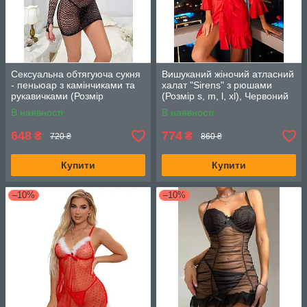
Сексуальна обтягуюча сукня
Вишуканий жіночий атласний
- пеньюар з камінчиками та
халат "Sirens" з рюшами
рукавичками (Розмір
(Розмір s, m, l, xl), Червоний
універсальний), Чорна
В наявності
В наявності
648
774
₴
₴
720 ₴
860 ₴
Купити
Купити
–10%
–10%