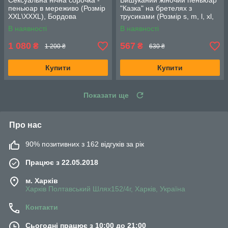
Сексуальна нічна сорочка -
Вишуканий жіночий пеньюар
пеньюар в мереживо (Розмір
"Казка" на бретелях з
XXL\XXXL), Бордова
трусиками (Розмір s, m, l, xl,
xxl, xxxl), Чорний
В наявності
В наявності
1 080
567
₴
₴
1 200 ₴
630 ₴
Купити
Купити
Показати ще
Про нас
90% позитивних з 162 відгуків за рік
Працює з 22.05.2018
м. Харків
Харків Полтавський Шлях152/4г, Харків, Україна
Контакти
Сьогодні працює з 10:00 до 21:00