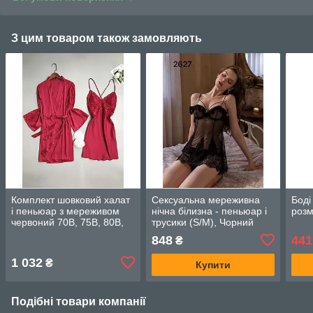
З цим товаром також замовляють
Комплект шовковий халат
Сексуальна мереживна
Боді
і пеньюар з мереживом
нічна білизна - пеньюар і
розм
червоний 70B, 75B, 80B,
трусики (S/M), Чорний
85B
848
441
₴
1 032
₴
Купити
Подібні товари компанії