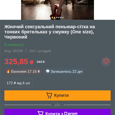
Жіночий сексуальний пеньюар-сітка на
тонких бретельках у смужку (One size),
Червоний
В наявності
Код: 34196
Опт і роздріб
325,85
₴
343 ₴
Економія
17.15 ₴
Залишилось
22 дні
172 ₴
від 6 шт.
Купити
або
Купити з