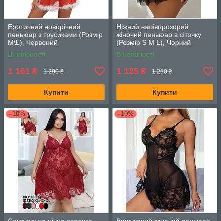
Еротичний новорічний
Ніжний напівпрозорий
пеньюар з трусиками (Розмір
жіночий пеньюар в сіточку
M\L), Червоний
(Розмір S M L), Чорний
В наявності
В наявності
1 161
1 125
₴
₴
1 290 ₴
1 250 ₴
Купити
Купити
–10%
–10%