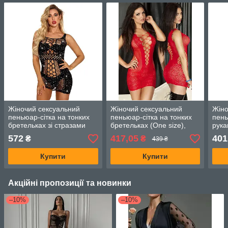
Жіночий сексуальний
Жіночий сексуальний
Жіно
пеньюар-сітка на тонких
пеньюар-сітка на тонких
пень
бретельках зі стразами
бретельках (One size),
рука
(One size S-XL), Чорний
Червоний
Чер
572
417,05
401
₴
₴
439 ₴
Купити
Купити
Акційні пропозиції та новинки
–10%
–10%