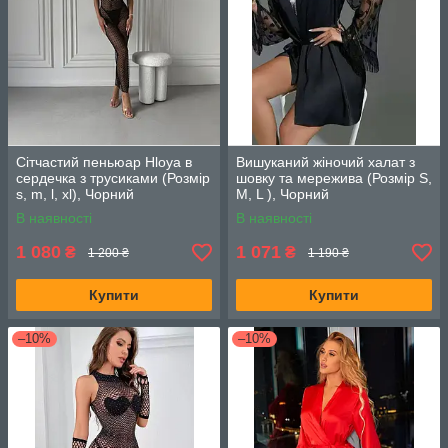
Сітчастий пеньюар Hloya в
Вишуканий жіночий халат з
сердечка з трусиками (Розмір
шовку та мережива (Розмір S,
s, m, l, xl), Чорний
M, L ), Чорний
В наявності
В наявності
1 080
1 071
₴
₴
1 200 ₴
1 190 ₴
Купити
Купити
–10%
–10%