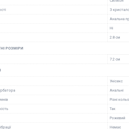
Силікон
сті
З кристал
Анальна п
Ні
2.8 см
НІ РОЗМІРИ
7.2 см
І
Унісекс
урбатора
Анальні
менів
Різні коль
кість
Так
Рожевий
ібрації
Немає