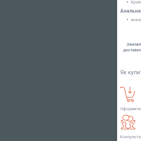
Краї
Анальна
анал
Замовля
доставко
Як купи
Оформити 
Консульта