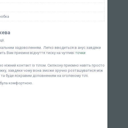
робка
жева
ії.
анальним задоволенням. Легко вводиться в анус завдяки
ить Вам приємне відчуття тиску на чутливі
точки
о ніжний контакт із тілом. Силікону приємно навіть просто
ніжку, завдяки чому вона зможе зручно розташуватися між
та буде яскравим доповненням на оголеному тілі.
я була комфортною.