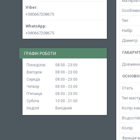
Матеріал
Особливо
+380667208675
Тип
Набір
+380667208675
Діаметр
ГАБАРИТ
ГРАФІК РОБОТИ
Довжина
Понеділок
08:00
23:00
Вівторок
08:00
23:00
ОСНОВН
Середа
08:00
23:00
Четвер
08:00
23:00
Стать
Пʼятниця
08:00
23:00
Тип маст
Субота
10:00
21:00
Колір ка
Неділя
Вихідний
Водостій
Колір
Функція в