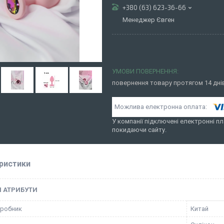
+380 (63) 623-36-66
Менеджер Євген
повернення товару протягом 14 дн
У компанії підключені електронні пл
покидаючи сайту.
ристики
І АТРИБУТИ
иробник
Китай