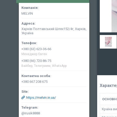
MELVIN
Харків Полтавський Шлях152/4г, Харків,
Україна
+380 (63) 623-36-66
Менеджер Євген
+380 (66) 720-86-75
Вайбер, Телеграмм, WhatsApp
+380 667 208 675
Характе
https://melvin.in.ua/
ОСНОВН
Країна в
@Irusik8888