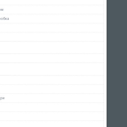
ом
робка
ори