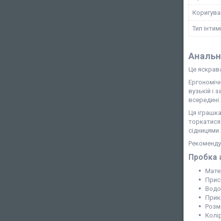
Коригува
Тип інтим
Анальн
Це яскрава
Ергономіч
вузькій і 
всередині
Ця іграшка
торкатися
сідницями
Рекоменду
Пробка 
Матер
Присо
Водо
Прик
Розм
Колі