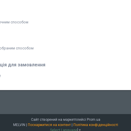
учним способом
обраним способом
ція для замовлення
₴
Сайт створений на маркетплейсі
Prom.ua
MELVIN |
Поскаржитися на контент
|
Політика конфіденційності
Select Language
▼