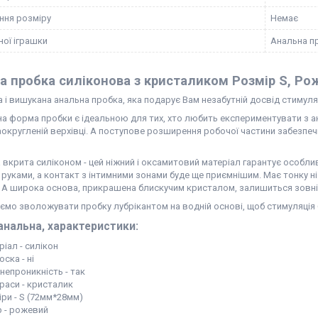
ння розміру
Немає
ної іграшки
Анальна п
а пробка силіконова з кристаликом Розмір S, Ро
 і вишукана анальна пробка, яка подарує Вам незабутній досвід стимуляц
на форма пробки є ідеальною для тих, хто любить експериментувати з 
заокругленій верхівці. А поступове розширення робочої частини забезпеч
.
 вкрита силіконом - цей ніжний і оксамитовий матеріал гарантує особлив
 руками, а контакт з інтимними зонами буде ще приємнішим. Має тонку 
. А широка основа, прикрашена блискучим кристалом, залишиться зовні 
ємо зволожувати пробку лубрікантом на водній основі, щоб стимуляці
анальна, характеристики:
іал - силікон
ска - ні
непроникність - так
раси - кристалик
іри - S (72мм*28мм)
р - рожевий