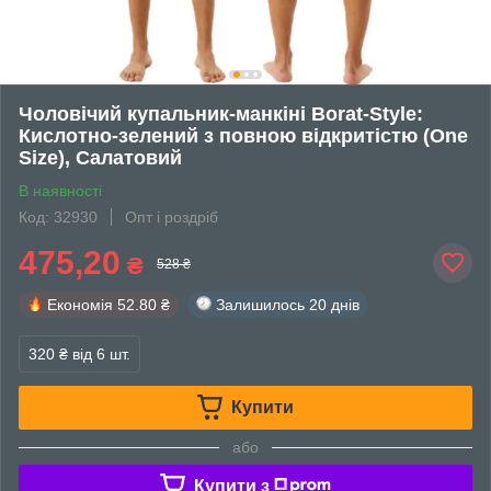
Чоловічий купальник-манкіні Borat-Style:
Кислотно-зелений з повною відкритістю (One
Size), Салатовий
В наявності
Код: 32930
Опт і роздріб
475,20
₴
528 ₴
Економія
52.80 ₴
Залишилось
20 днів
320 ₴
від 6 шт.
Купити
або
Купити з