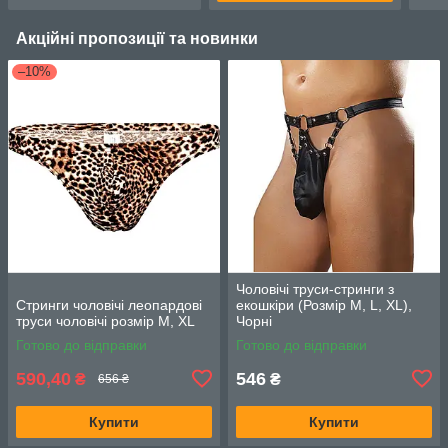
Акційні пропозиції та новинки
–10%
Чоловічі труси-стринги з
Стринги чоловічі леопардові
екошкіри (Розмір М, L, XL),
труси чоловічі розмір М, XL
Чорні
Готово до відправки
Готово до відправки
590,40
546
₴
₴
656 ₴
Купити
Купити