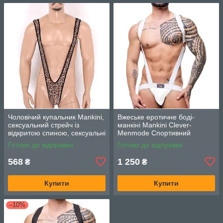
Чоловічий купальник Mankini,
Вжеське еротичне боді-
сексуальний стрейч із
манкіні Mankini Clever-
відкритою спиною, сексуальні
Menmode Спортивний
стринги (One Size), Леопард
синглет зі стрингами 18+
Готово до відправки
Готово до відправки
(Розміри M, L). Білий
568
1 250
₴
₴
Купити
Купити
–10%