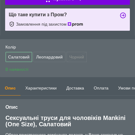
Що таке купити з Пром?
Замовлення під захистом
Колір
Салатовий
Леопардовий
Чорний
В наявності
Опис
Характеристики
Доставка
Оплата
Умови п
Опис
Сексуальні труси для чоловіків Mankini
(One Size), Салатовий
Образ пристрасного домінанта додасть у Ваше сексуальне