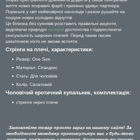
життя нових яскравих фарб і приємно здивує партнера.
Пориньте у світ неймовірної насолоди і разом рушайте на
пошуки нових солодких відчуттів.
Ця білизна без сумнівів розставить правильні акценти,
виділяючи природні
чоловічі
достоїнства і підкреслюючи
сексуальність широких плечей. Перед таким ласим
шматочком ніхто не зможе встояти.
Стрінги на плечі, характеристики:
Розмір: One Size
Матеріал: Спандекс
Стать: Для чоловіків
Колір: Салатовий
Чоловічий еротичний купальник, комплектація:
стринги через плече
Замовляйте товар просто зараз на нашому сайті! За
необхідності менеджер проконсультує вас з будь-якого
питання, пов'язаного з товаром, доставкою та іншими