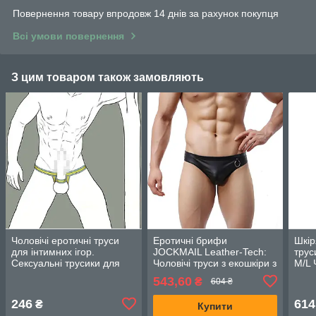
Повернення товару впродовж 14 днів за рахунок покупця
Всі умови повернення
З цим товаром також замовляють
Чоловічі еротичні труси
Еротичні брифи
Шкір
для інтимних ігор.
JOCKMAIL Leather-Tech:
трус
Сексуальні трусики для
Чоловічі труси з екошкіри з
M/L 
хлопців
металевим кільцем 18+
біли
543,60
₴
604 ₴
SM, L, XL, XXL
246
614
₴
Купити