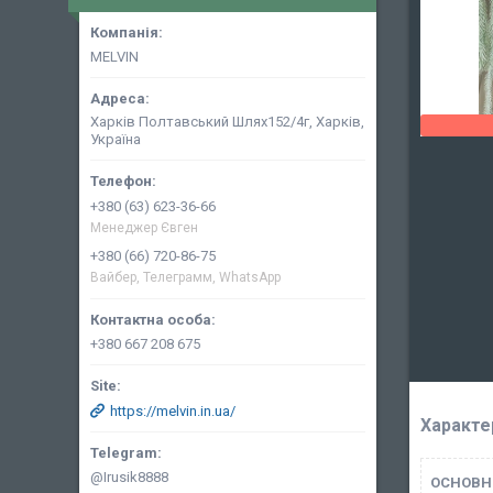
MELVIN
Харків Полтавський Шлях152/4г, Харків,
Україна
+380 (63) 623-36-66
Менеджер Євген
+380 (66) 720-86-75
Вайбер, Телеграмм, WhatsApp
+380 667 208 675
https://melvin.in.ua/
Характе
@Irusik8888
ОСНОВН