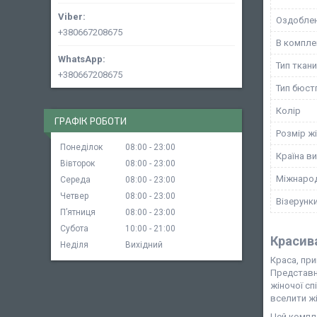
Оздоблен
+380667208675
В компле
Тип ткан
+380667208675
Тип бюст
Колір
ГРАФІК РОБОТИ
Розмір ж
Понеділок
08:00
23:00
Країна в
Вівторок
08:00
23:00
Міжнарод
Середа
08:00
23:00
Четвер
08:00
23:00
Візерунки
Пʼятниця
08:00
23:00
Субота
10:00
21:00
Красив
Неділя
Вихідний
Краса, при
Представн
жіночої сп
вселити жі
Цей компле