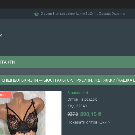
Харків Полтавський Шлях152/4г, Харків, Україна
х
НТАКТИ
СПІДНЬОЇ БІЛИЗНИ — БЮСТГАЛЬТЕР, ТРУСИКИ, ПІДТЯЖКИ (ЧАШКА B
В наявності
Оптом і в роздріб
Код:
32843
890,15 ₴
937 ₴
Показати оптові ціни