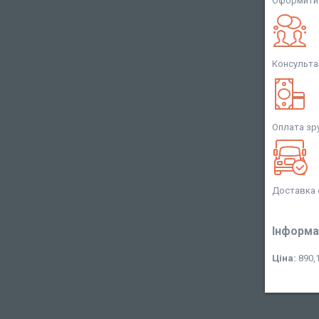
Оформити 
Консульта
Оплата зр
Доставка 
Інформа
Ціна:
890,1