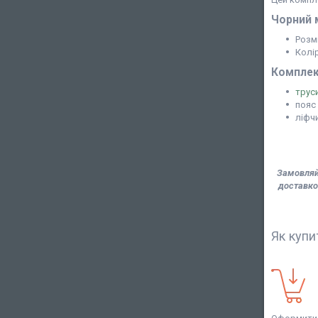
Чорний 
Розмі
Колі
Комплек
трус
пояс
ліфч
Замовляйт
доставко
Як купи