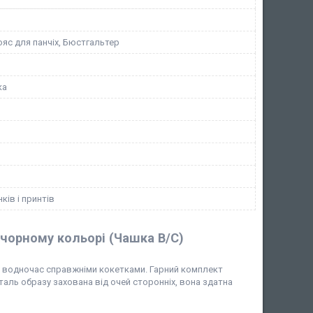
ояс для панчіх, Бюстгальтер
ка
ків і принтів
 чорному кольорі (Чашка B/C)
.
ь водночас справжніми кокетками. Гарний комплект
деталь образу захована від очей сторонніх, вона здатна