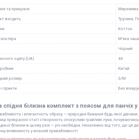
ня та прикраси
Мережива
кт входить
Трусики, П
ини
Коттон
гальтера
М'яка чаш
Чорний
іночого одягу (UA)
44
иробник
Китай
ний розмір
S/M
 і принти
Без візерун
а спідня білизна комплект з поясом для панчіх у
вабливість і елегантність образу — природне бажання будь-якої дівчини
иці прекрасної статі створюють спокусливі грайливі луки, почуваючис
ідньої білизни в цьому разі — річ необхідна. Незалежно від того, що ця 
нці впевненість у власній привабливості.
кт із приємного до тіла матеріалу, який зведе з розуму будь-кого.