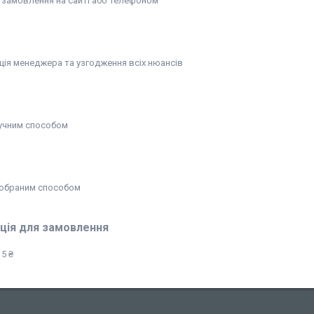
замовлення на сайті або телефоном
ція менеджера та узгодження всіх нюансів
учним способом
обраним способом
ція для замовлення
5 ₴