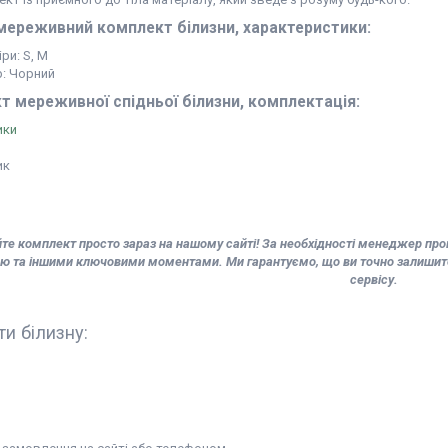
мереживний комплект білизни, характеристики:
ри: S, M
р: Чорний
т мереживної спідньої білизни, комплектація:
ики
ик
е комплект просто зараз на нашому сайті! За необхідності менеджер проко
ю та іншими ключовими моментами. Ми гарантуємо, що ви точно залишитес
сервісу.
ти білизну: