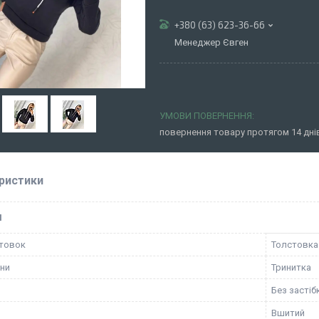
+380 (63) 623-36-66
Менеджер Євген
повернення товару протягом 14 дн
ристики
І
товок
Толстовка
ини
Тринитка
Без застіб
н
Вшитий