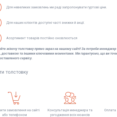
Для невеликих замовлень ми раді запропонувати гуртові ціни.
Для наших клієнтів доступні часті знижки й акції.
Асортимент товарів постійно оновлюється
те жіночу толстовку прямо зараз на нашому сайті! За потреби менеджер п
, доставкою та іншими ключовими моментами. Ми гарантуємо, що ви точно
оставленого сервісу.
ти толстовку
ти замовлення на сайті
Консультація менеджера та
Оплата
або телефоном
узгодження всіх нюансів