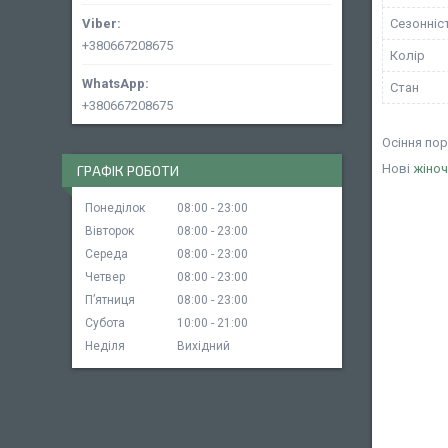
Сезонніс
+380667208675
Колір
Стан
+380667208675
Осіння пор
Нові
жіноч
ГРАФІК РОБОТИ
Понеділок
08:00
23:00
Вівторок
08:00
23:00
Середа
08:00
23:00
Четвер
08:00
23:00
Пʼятниця
08:00
23:00
Субота
10:00
21:00
Неділя
Вихідний