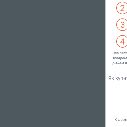
2
3
4
Замовляй
товаром
рівнем п
Як купи
Оформи