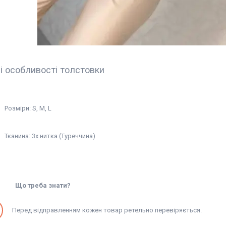
 особливості толстовки
Розміри: S, M, L
Тканина: 3х нитка (Туреччина)
Що треба знати?
Перед відправленням кожен товар ретельно перевіряється.