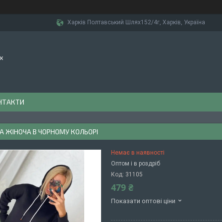
Харків Полтавський Шлях152/4г, Харків, Україна
х
НТАКТИ
А ЖІНОЧА В ЧОРНОМУ КОЛЬОРІ
Немає в наявності
Оптом і в роздріб
Код:
31105
479 ₴
Показати оптові ціни