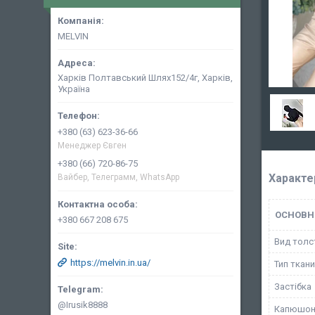
MELVIN
Харків Полтавський Шлях152/4г, Харків,
Україна
+380 (63) 623-36-66
Менеджер Євген
+380 (66) 720-86-75
Характе
Вайбер, Телеграмм, WhatsApp
ОСНОВН
+380 667 208 675
Вид толс
https://melvin.in.ua/
Тип ткан
Застібка
@Irusik8888
Капюшо