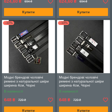
624,60
624,60
₴
₴
694 ₴
694 ₴
Купити
Купити
–10%
–10%
Модні брендові чоловічі
Модні брендові чоловічі
ремені з натуральної шкіри
ремені з натуральної шкіри
ширина 4см, Чорні
ширина 4см, Чорні
В наявності
В наявності
648
648
₴
₴
720 ₴
720 ₴
Купити
Купити