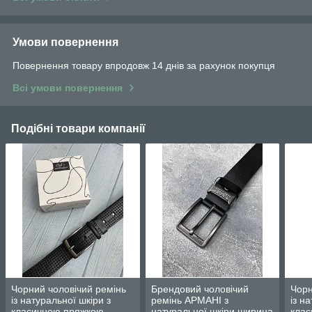
Умови повернення
Повернення товару впродовж 14 днів за рахунок покупця
Всі умови повернення
Подібні товари компанії
Чорний чоловічий ремінь
Брендовий чоловічий
Чорн
із натуральної шкіри з
ремінь АРМАНІ з
із н
класичною пряжкою
натуральної шкіри ширина
кла