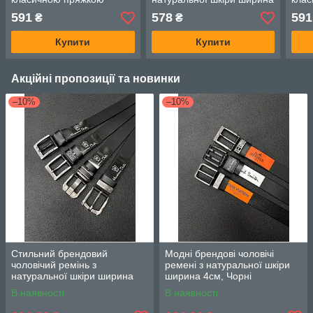
4 см різні пряжки, Чорний
591
578
591
₴
₴
Купити
Купити
Акційні пропозиції та новинки
–10%
–10%
Стильний брендовий
Модні брендові чоловічі
чоловічий ремінь з
ремені з натуральної шкіри
натуральної шкіри ширина
ширина 4см, Чорні
4см, Чорний
В наявності
В наявності