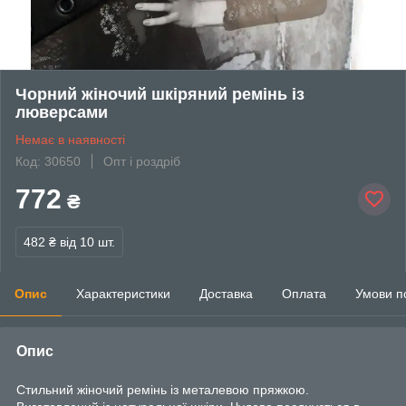
Чорний жіночий шкіряний ремінь із
люверсами
Немає в наявності
Код: 30650
Опт і роздріб
772
₴
482 ₴
від 10 шт.
Опис
Характеристики
Доставка
Оплата
Умови п
Опис
Стильний жіночий ремінь із металевою пряжкою.