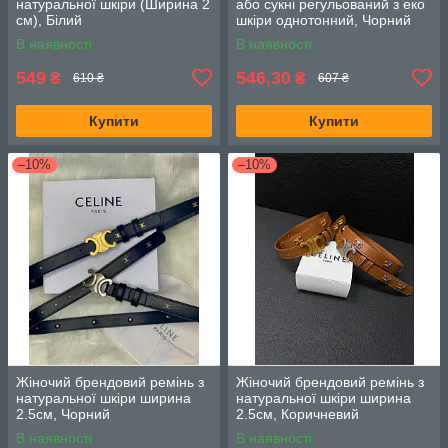
натуральної шкіри (Ширина 2
або сукні регульований з еко
см), Білий
шкіри однотонний, Чорний
В наявності
В наявності
549
546,30
₴
₴
610 ₴
607 ₴
Купити
Купити
–10%
–10%
Жіночий брендовий ремінь з
Жіночий брендовий ремінь з
натуральної шкіри ширина
натуральної шкіри ширина
2.5см, Чорний
2.5см, Коричневий
В наявності
В наявності