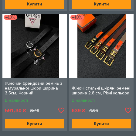
Купити
Купити
–10%
–10%
Жіночий брендовий ремінь з
натуральної шкіри ширина
Жіночі стильні шкіряні ремені
3.5см, Чорний
ширина 2.8 см, Різні кольори
В наявності
В наявності
591,30
639
₴
₴
657 ₴
710 ₴
Купити
Купити