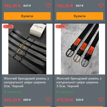
762,30
762,30
₴
₴
847 ₴
847 ₴
Купити
Купити
–10%
–10%
Жіночий брендовий ремінь з
Жіночий брендовий ремінь з
натуральної шкіри ширина
натуральної шкіри ширина
3см, Чорний
3.5см, Чорний
В наявності
В наявності
620,10
472,50
₴
₴
689 ₴
525 ₴