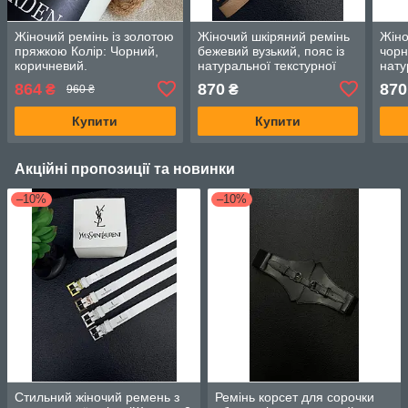
Жіночий ремінь із золотою
Жіночий шкіряний ремінь
Жіно
пряжкою Колір: Чорний,
бежевий вузький, пояс із
чорн
коричневий.
натуральної текстурної
нату
шкіри з металевою
шкір
864
870
870
₴
₴
960 ₴
пряжкою. Колір: бежевий
пряж
Купити
Купити
Акційні пропозиції та новинки
–10%
–10%
Стильний жіночий ремень з
Ремінь корсет для сорочки