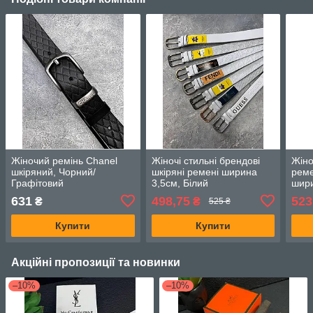
Жіночий ремінь Chanel
Жіночі стильні брендові
Жіно
шкіряний, Чорний/
шкіряні ремені ширина
реме
Графітовий
3,5см, Білий
шири
631
498,75
523
₴
₴
525 ₴
Купити
Купити
Акційні пропозиції та новинки
–10%
–10%