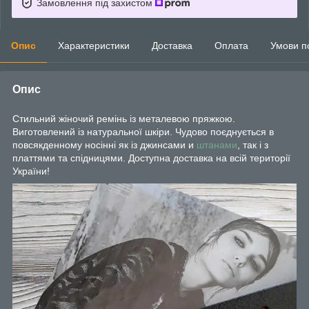
Замовлення під захистом
Опис
Характеристики
Доставка
Оплата
Умови п
Опис
Стильний жіночий ремінь із металевою пряжкою.
Виготовлений із натуральної шкіри. Чудово поєднується в
повсякденному носінні як із джинсами и
штанами
, так і з
платтями та спідницями. Доступна доставка на всій території
України!