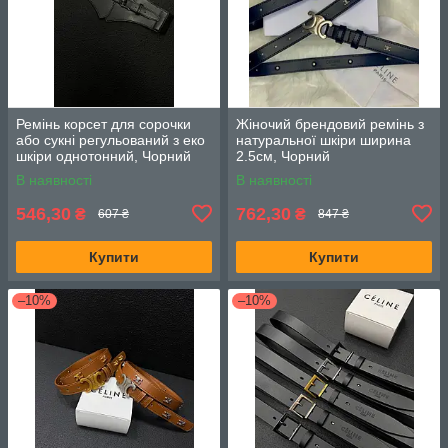
Ремінь корсет для сорочки
Жіночий брендовий ремінь з
або сукні регульований з еко
натуральної шкіри ширина
шкіри однотонний, Чорний
2.5см, Чорний
В наявності
В наявності
546,30
762,30
₴
₴
607 ₴
847 ₴
Купити
Купити
–10%
–10%