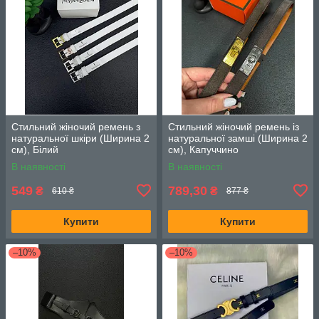
Стильний жіночий ремень з
Стильний жіночий ремень із
натуральної шкіри (Ширина 2
натуральної замші (Ширина 2
см), Білий
см), Капуччино
В наявності
В наявності
549
789,30
₴
₴
610 ₴
877 ₴
Купити
Купити
–10%
–10%