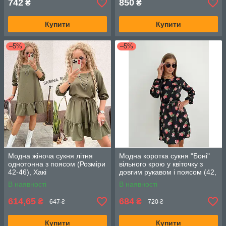
742
850
₴
₴
Купити
Купити
–5%
–5%
Модна жіноча сукня літня
Модна коротка сукня "Боні"
однотонна з поясом (Розміри
вільного крою у квіточку з
42-46), Хакі
довгим рукавом і поясом (42,
44, 46), Чорна
В наявності
В наявності
614,65
684
₴
₴
647 ₴
720 ₴
Купити
Купити