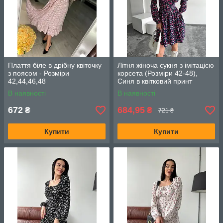
Плаття біле в дрібну квіточку
Літня жіноча сукня з імітацією
з поясом - Розміри
корсета (Розміри 42-48),
42,44,46,48
Синя в квітковий принт
В наявності
В наявності
672
684,95
₴
₴
721 ₴
Купити
Купити