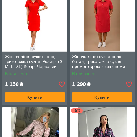
Жіноча літня сукня-поло,
Жіноча літня сукня-поло
трикотажна сукня. Розмір: (S,
батал, трикотажна сукня
M, L, XL) Колір: Червоний.
прямого крою з кишенями
Розмір: (2XL, 3XL, 4XL) Колір:
В наявності
В наявності
Червоний.
1 150
1 290
₴
₴
Купити
Купити
–5%