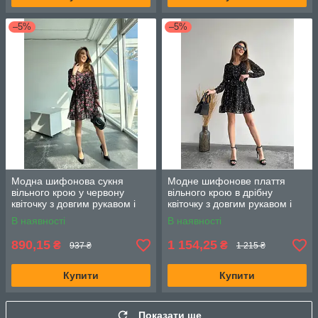
–5%
–5%
Модна шифонова сукня
Модне шифонове плаття
вільного крою у червону
вільного крою в дрібну
квіточку з довгим рукавом і
квіточку з довгим рукавом і
поясом (42, 44, 46), Чорна
поясом ( 46), Чорне
В наявності
В наявності
890,15
1 154,25
₴
₴
937 ₴
1 215 ₴
Купити
Купити
Показати ще