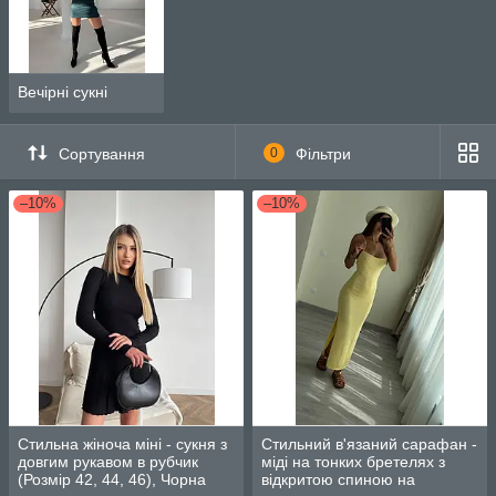
Вечірні сукні
Сортування
0
Фільтри
–10%
–10%
Стильна жіноча міні - сукня з
Стильний в'язаний сарафан -
довгим рукавом в рубчик
міді на тонких бретелях з
(Розмір 42, 44, 46), Чорна
відкритою спиною на