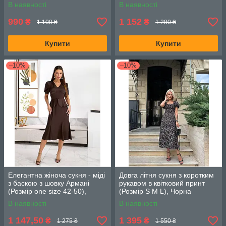
шнурівці (Розмір
В наявності
В наявності
універсальний), Лимонний
990
1 152
₴
₴
1 100 ₴
1 280 ₴
Купити
Купити
–10%
–10%
Елегантна жіноча сукня - міді
Довга літня сукня з коротким
з баскою з шовку Армані
рукавом в квітковий принт
(Розмір one size 42-50),
(Розмір S M L), Чорна
Шоколад
В наявності
В наявності
1 147,50
1 395
₴
₴
1 275 ₴
1 550 ₴