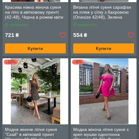
Красива ніжна жіноча сукня
Вязана літня сукня сарафан
на літо в квітковому принті
на пляж у сітку з бахромою
(42-48), Чорна в рожеві квіти
(Onesize 42/48), Зелена
В наявності
В наявності
721
554
₴
₴
Купити
Купити
–10%
–5%
Модне жіноче літня сукня
Модна жіноча літня сукня з
"Скай" в квітковий принт
креп мушки однотонна