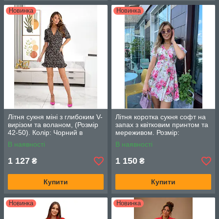
Новинка
Новинка
Літня сукня міні з глибоким V-
Літня коротка сукня софт на
вирізом та воланом, (Розмір
запах з квітковим принтом та
42-50). Колір: Чорний в
мереживом. Розмір:
дрібну квіточку
(42,44,46). Колір: біла з
В наявності
В наявності
рожевими квітами
1 127
1 150
₴
₴
Купити
Купити
Новинка
Новинка