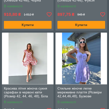
(Onesize 42-46), Чорна
(Onesize 42-46), Фуксія
В наявності
В наявності
910,80
897,75
₴
₴
1 012 ₴
945 ₴
Купити
Купити
Красива літня жіноча сукня
Стильне жіноче легке
сарафан в червоні квіти
мереживне плаття (Розміри
(Розмір 42, 44, 46, 48), Біла
42,44,46,48), Бузкове
В наявності
В наявності