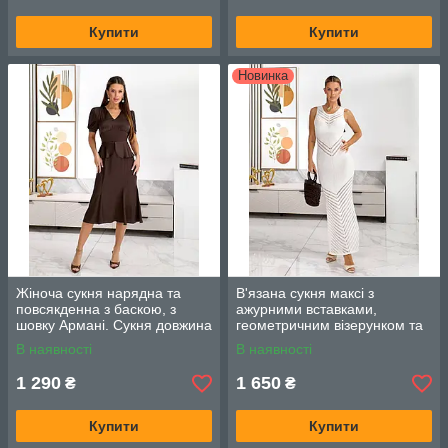
Купити
Купити
Новинка
Жіноча сукня нарядна та
В'язана сукня максі з
повсякденна з баскою, з
ажурними вставками,
шовку Армані. Сукня довжина
геометричним візерунком та
міді (Розмір 42–50).
високим розрізом, (Розмір
В наявності
В наявності
Коричневий.
one size 42-50) колір Білий
1 290
1 650
₴
₴
Купити
Купити