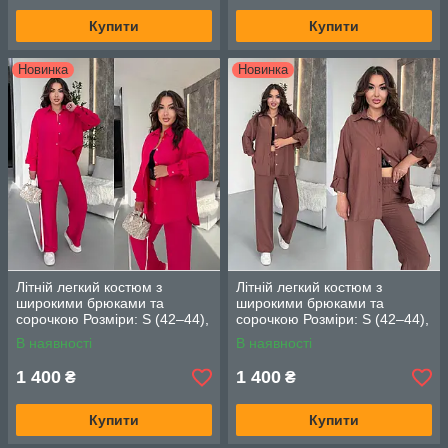
Купити
Купити
Новинка
Новинка
Літній легкий костюм з
Літній легкий костюм з
широкими брюками та
широкими брюками та
сорочкою Розміри: S (42–44),
сорочкою Розміри: S (42–44),
M (46–48), L (50–52) Колір:
M (46–48), L (50–52) Колір:
В наявності
В наявності
малиновий
шоколадний
1 400
1 400
₴
₴
Купити
Купити