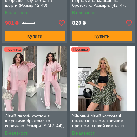
оверсайз - футболка та
шортами та майкою на
шорти (Розмір 42-48),
бретелях. Розміри: (42–44,
Бежевий
46–48) Колір: жовтий
В наявності
В наявності
981
820
₴
₴
1 090 ₴
Купити
Купити
Новинка
Новинка
Літній легкий костюм з
Жіночий літній костюм зі
широкими брюками та
штапелю з геометричним
сорочкою Розміри: S (42–44),
принтом, легкий комплект
M (46–48), L (50–52) Колір:
сорочка та шорти. Розмір:
В наявності
В наявності
рожевий
(42,44,46) Колір: Хакі