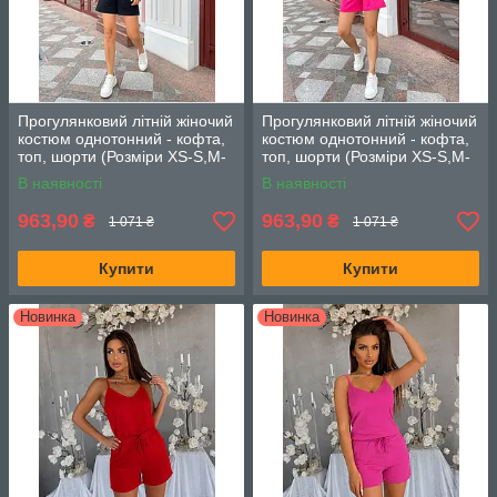
Прогулянковий літній жіночий
Прогулянковий літній жіночий
костюм однотонний - кофта,
костюм однотонний - кофта,
топ, шорти (Розміри XS-S,M-
топ, шорти (Розміри XS-S,M-
L), Чорний
L), Малиновий
В наявності
В наявності
963,90
963,90
₴
₴
1 071 ₴
1 071 ₴
Купити
Купити
Новинка
Новинка