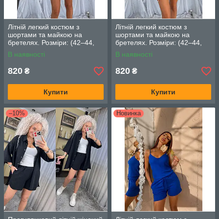
Літній легкий костюм з
Літній легкий костюм з
шортами та майкою на
шортами та майкою на
бретелях. Розміри: (42–44,
бретелях. Розміри: (42–44,
46–48) Колір: червоний
46–48) Колір: рожевий
В наявності
В наявності
820
820
₴
₴
Купити
Купити
–10%
Новинка