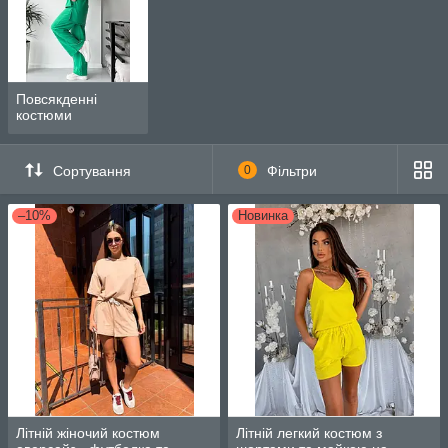
Повсякденні
костюми
Сортування
0
Фільтри
–10%
Новинка
Літній жіночий костюм
Літній легкий костюм з