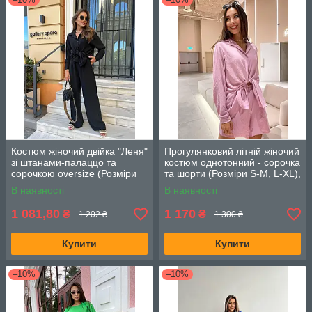
Костюм жіночий двійка "Леня"
Прогулянковий літній жіночий
зі штанами-палаццо та
костюм однотонний - сорочка
сорочкою oversize (Розміри
та шорти (Розміри S-M, L-XL),
42,44,46), Чорний
Рожевий
В наявності
В наявності
1 081,80
1 170
₴
₴
1 202 ₴
1 300 ₴
Купити
Купити
–10%
–10%