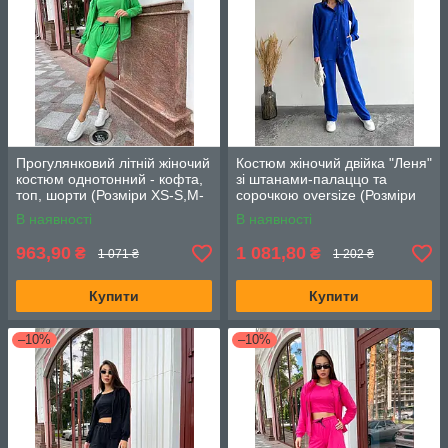
Прогулянковий літній жіночий
Костюм жіночий двійка "Леня"
костюм однотонний - кофта,
зі штанами-палаццо та
топ, шорти (Розміри XS-S,M-
сорочкою oversize (Розміри
L), Зелений
42,44,46), Електрик
В наявності
В наявності
963,90
1 081,80
₴
₴
1 071 ₴
1 202 ₴
Купити
Купити
–10%
–10%