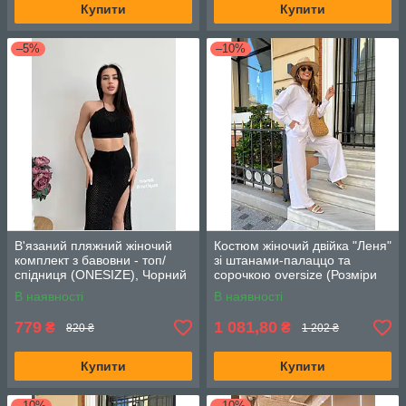
Купити
Купити
–5%
–10%
В'язаний пляжний жіночий
Костюм жіночий двійка "Леня"
комплект з бавовни - топ/
зі штанами-палаццо та
спідниця (ONESIZE), Чорний
сорочкою oversize (Розміри
42,44,46), Молоко
В наявності
В наявності
779
1 081,80
₴
₴
820 ₴
1 202 ₴
Купити
Купити
–10%
–10%