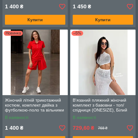
1 400
1 450
₴
₴
Купити
Купити
Новинка
–5%
Жіночий літній трикотажний
В'язаний пляжний жіночий
костюм, комплект двійка з
комплект з бавовни - топ/
футболкою-поло та вільними
спідниця (ONESIZE), Білий
шортами. Розмір: (S, M, L)
В наявності
В наявності
Колір: Червоний.
1 400
729,60
₴
₴
768 ₴