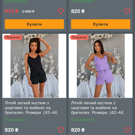
В наявності
В наявності
972
820
₴
₴
1 080 ₴
Купити
Купити
Новинка
Новинка
Літній легкий костюм з
Літній легкий костюм з
шортами та майкою на
шортами та майкою на
бретелях. Розміри: (42–44,
бретелях. Розміри: (42–44,
46–48) Колір: чорний
46–48) Колір: лавандовий
В наявності
В наявності
820
820
₴
₴