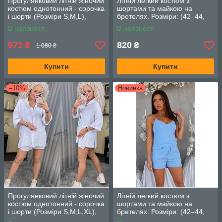
Прогулянковий літній жіночий
Літній легкий костюм з
костюм однотонний - сорочка
шортами та майкою на
і шорти (Розміри S,M,L),
бретелях. Розміри: (42–44,
Чорний
46–48) Колір: синій
В наявності
В наявності
972
820
₴
₴
1 080 ₴
Купити
Купити
–10%
Новинка
Прогулянковий літній жіночий
Літній легкий костюм з
костюм однотонний - сорочка
шортами та майкою на
і шорти (Розміри S,M,L,XL),
бретелях. Розміри: (42–44,
Білий
46–48) Колір: блакитний