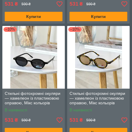
531
531
₴
₴
590 ₴
590 ₴
Купити
Купити
–10%
–10%
Стильні фотохромні окуляри
Стильні фотохромні окуляри
— хамелеон із пластиковою
— хамелеон із пластиковою
оправою, Мікс кольорів
оправою, Мікс кольорів
В наявності
В наявності
531
531
₴
₴
590 ₴
590 ₴