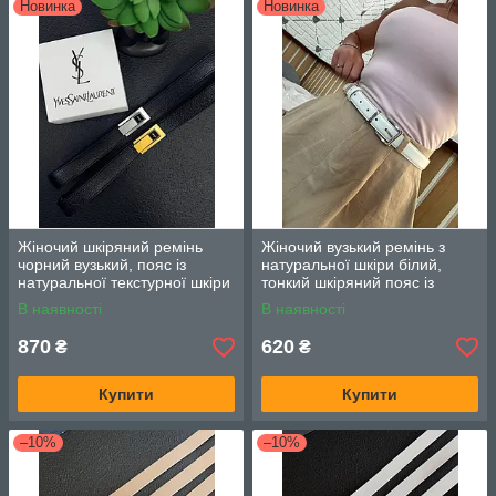
Новинка
Новинка
Жіночий шкіряний ремінь
Жіночий вузький ремінь з
чорний вузький, пояс із
натуральної шкіри білий,
натуральної текстурної шкіри
тонкий шкіряний пояс із
з металевою пряжкою. Колір:
металевою пряжкою.
В наявності
В наявності
чорний
870
620
₴
₴
Купити
Купити
–10%
–10%