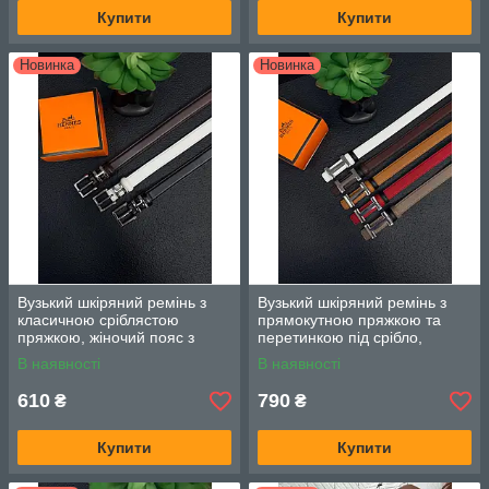
Купити
Купити
Новинка
Новинка
Вузький шкіряний ремінь з
Вузький шкіряний ремінь з
класичною сріблястою
прямокутною пряжкою та
пряжкою, жіночий пояс з
перетинкою під срібло,
натуральної шкіри з
жіночий пояс з фактурної
В наявності
В наявності
прямокутною металевою
шкіри з сріблястою рамкою
рамкою
610
790
₴
₴
Купити
Купити