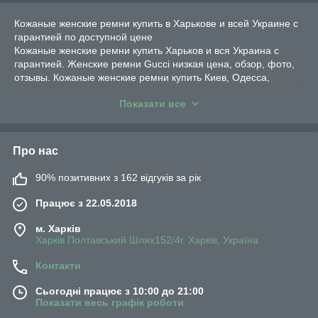
Кожаные женские ремни купить в Харькове и всей Украине с
гарантией по доступной цене
Кожаные женские ремни купить Харьков и вся Украина с
гарантией. Женские ремни Gucci низкая цена, обзор, фото,
отзывы. Кожаные женские ремни купить Киев, Одесса,
Харьков, Днепропетровск, Запорожье, Львов, Кривой Рог.
Показати все
Мужские часы Arnold & Son купить Луцк, Николаев,
Мариуполь, Луганск, Винница, Макеевка, Кировоград,
Полтава, Ровно, Чернигов, Сумы, Ужгород, Тернополь.
Кожаные женские ремни Dior Житомир, Херсон, Черкассы,
Про нас
Хмельницкий, Киев, Черновцы, Сумы, Бровары,
Хмельницкий, Горловка, Кировоград,
90% позитивних з 162 відгуків за рік
Днепродзержинск,Кременчуг. Самые качественная женский
ремень купить в Украине по доступным ценам. Кожаные
Працює з 22.05.2018
женские ремни Гуччи в Харькове с гарантией и быстрой
доставкой. Ремни кожа купить в Ивано-Франковск,
м. Харків
Тернополь, Белая Церква, Мелитополь, Никополь, Бердянск,
Харків Полтавський Шлях152/4г, Харків, Україна
Ужгород, Павлоград, Каменец-Подольский.
Контакти
Сьогодні працює з 10:00 до 21:00
Показати весь графік роботи