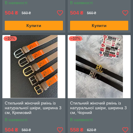
В наявності
В наявності
504
504
₴
₴
560 ₴
560 ₴
Купити
Купити
–10%
–10%
Стильний жіночий рмінь із
Стильний жіночий рмінь із
натуральної шкіри, ширина 3
натуральної шкіри, ширина 3
см, Кремовий
см, Чорний
В наявності
В наявності
504
558
₴
₴
560 ₴
620 ₴