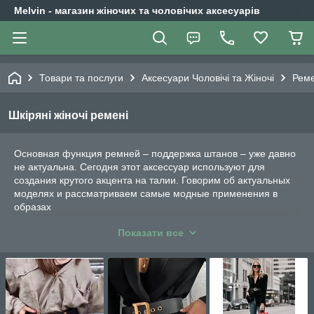
Melvin - магазин жіночих та чоловічих аксесуарів
Товари та послуги
Аксесуари Чоловічі та Жіночі
Реме
Шкіряні жіночі ремені
Основная функция ремней – поддержка штанов – уже давно
не актуальна. Сегодня этот аксессуар используют для
создания крутого акцента на талии. Говорим об актуальных
моделях и рассматриваем самые модные применения в
образах
Пояса и ремни уже давно являются распространенными
Показати все
аксессуарами в женском гардеробе. Их используют в
качестве стильных и эффектных штрихов в наряде. Однако
не так давно эта деталь образа предстала перед нами в
нескольких совершенно новых вариациях. Теперь эти
аксессуары удачно подчеркивают стройные талии своих
обладательниц.