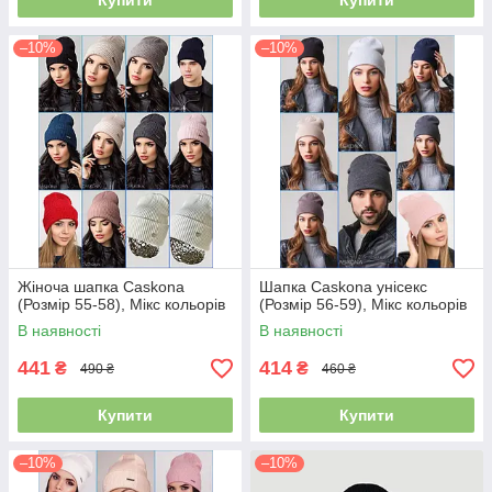
Купити
Купити
–10%
–10%
Жіноча шапка Caskona
Шапка Caskona унісекс
(Розмір 55-58), Мікс кольорів
(Розмір 56-59), Мікс кольорів
В наявності
В наявності
441
414
₴
₴
490 ₴
460 ₴
Купити
Купити
–10%
–10%