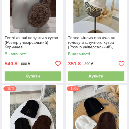
Теплі жіночі навушки з хутра
Тепла жіноча пов'язка на
(Розмір універсальний),
голову зі штучного хутра
Коричневі
(Розмір універсальний),
Молочна
В наявності
В наявності
540
351
₴
₴
600 ₴
390 ₴
Купити
Купити
–10%
–10%