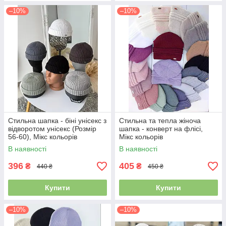
–10%
–10%
Стильна шапка - біні унісекс з
Стильна та тепла жіноча
відворотом унісекс (Розмір
шапка - конверт на флісі,
56-60), Мікс кольорів
Мікс кольорів
В наявності
В наявності
396
405
₴
₴
440 ₴
450 ₴
Купити
Купити
–10%
–10%