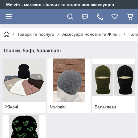
Melvin - магазин жіночих та чоловічих аксесуарів
Товари та послуги
Аксесуари Чоловічі та Жіночі
Голо
Шапки, бафі, балаклаві
Жіночі
Чоловічі
Балаклави