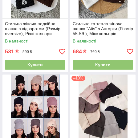
Стильна жіноча подвійна
Стильна та тепла жіноча
шапка з відворотом (Розмір
шапка "Atis" з Ангорки (Розмір
oversize), Різні кольори
55-59 ), Мікс кольорів
В наявності
В наявності
531
684
₴
₴
590 ₴
760 ₴
Купити
Купити
–10%