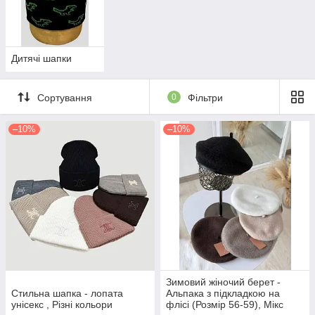
Дитячі шапки
Сортування
0
Фільтри
–10%
–10%
Зимовий жіночий берет -
Стильна шапка - лопата
Альпака з підкладкою на
унісекс , Різні кольори
флісі (Розмір 56-59), Мікс