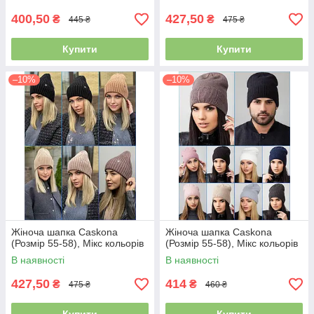
400,50
427,50
₴
₴
445 ₴
475 ₴
Купити
Купити
–10%
–10%
Жіноча шапка Caskona
Жіноча шапка Caskona
(Розмір 55-58), Мікс кольорів
(Розмір 55-58), Мікс кольорів
В наявності
В наявності
427,50
414
₴
₴
475 ₴
460 ₴