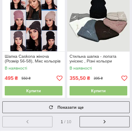
Шапка Caskona жіноча
Стильна шапка - лопата
(Розмір 56-58), Мікс кольорів
унісекс , Різні кольори
В наявності
В наявності
495
355,50
₴
₴
550 ₴
395 ₴
Купити
Купити
Показати ще
1
/ 10