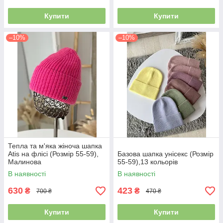
Купити
Купити
–10%
–10%
Тепла та м'яка жіноча шапка
Atis на флісі (Розмір 55-59),
Базова шапка унісекс (Розмір
Малинова
55-59),13 кольорів
В наявності
В наявності
630
423
₴
₴
700 ₴
470 ₴
Купити
Купити