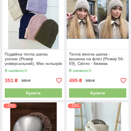
Подвійна тепла шапка
Тепла жіноча шапка -
унісекс (Розмір
вушанка на флісі (Розмір 56-
універсальний), Мікс кольорів
59), Світло - бежева
В наявності
В наявності
351
495
₴
₴
390 ₴
550 ₴
Купити
Купити
–10%
–10%