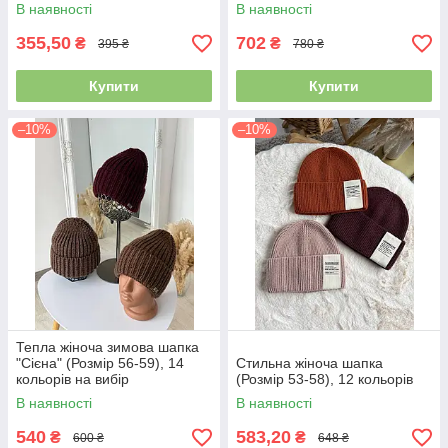
кольорів
В наявності
В наявності
355,50
702
₴
₴
395 ₴
780 ₴
Купити
Купити
–10%
–10%
Тепла жіноча зимова шапка
"Сієна" (Розмір 56-59), 14
Стильна жіноча шапка
кольорів на вибір
(Розмір 53-58), 12 кольорів
В наявності
В наявності
540
583,20
₴
₴
600 ₴
648 ₴