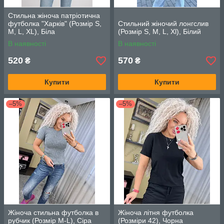
Стильна жіноча патріотична
футболка "Харків" (Розмір S,
Стильний жіночий лонгслив
M, L, XL), Біла
(Розмір S, M, L, Xl), Білий
В наявності
В наявності
520
570
₴
₴
Купити
Купити
–5%
–5%
Жіноча стильна футболка в
Жіноча літня футболка
рубчик (Розмір М-L), Сіра
(Розміри 42), Чорна