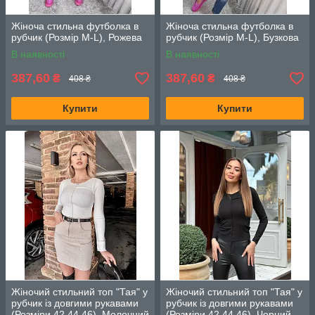
Жіноча стильна футболка в
Жіноча стильна футболка в
рубчик (Розмір М-L), Рожева
рубчик (Розмір М-L), Бузкова
В наявності
В наявності
387,60
387,60
₴
₴
408 ₴
408 ₴
Купити
Купити
Жіночий стильний топ "Тая" у
Жіночий стильний топ "Тая" у
рубчик із довгими рукавами
рубчик із довгими рукавами
(Розміри 42,44,46), Молочний
(Розміри 42,44,46), Чорний