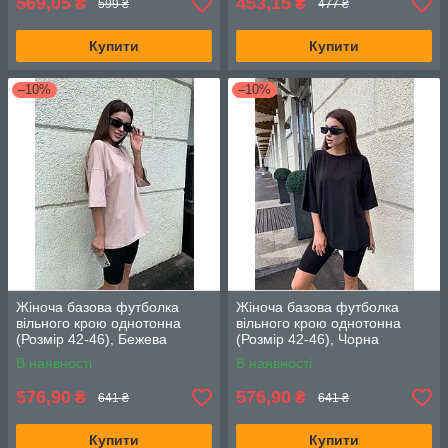
569,05
453,15
₴
₴
599 ₴
477 ₴
Купити
Купити
–10%
–10%
Жіноча базова футболка
Жіноча базова футболка
вільного крою однотонна
вільного крою однотонна
(Розмір 42-46), Бежева
(Розмір 42-46), Чорна
В наявності
В наявності
576,90
576,90
₴
₴
641 ₴
641 ₴
Купити
Купити