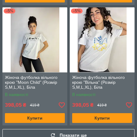
–5%
–5%
Жіноча футболка вільного
Жіноча футболка вільного
крою "Moon Child" (Розмір
крою "Вільна" (Розмір
S,M,L,XL), Біла
S,M,L,XL), Біла
В наявності
В наявності
398,05
398,05
₴
₴
419 ₴
419 ₴
Купити
Купити
Показати ще