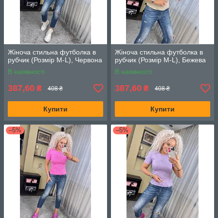
Жіноча стильна футболка в
Жіноча стильна футболка в
рубчик (Розмір М-L), Червона
рубчик (Розмір М-L), Бежева
В наявності
В наявності
387,60
387,60
₴
₴
408 ₴
408 ₴
Купити
Купити
–5%
–5%