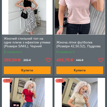
Жіночий стильний топ на
одне плече з ефектом утяжки
Жіноча літня футболка
(Розміри S/M/L), Чорний
(Розміри 42,50,52), Пудрова
В наявності
В наявності
355,50
423,70
₴
₴
395 ₴
446 ₴
Купити
Купити
–5%
–5%