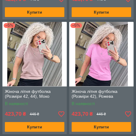
Купити
Купити
–5%
–5%
Жіноча літня футболка
Жіноча літня футболка
(Розміри 42, 44), Моко
(Розміри 42), Рожева
В наявності
В наявності
423,70
423,70
₴
₴
446 ₴
446 ₴
Купити
Купити