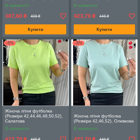
В наявності
В наявності
387,60
423,70
₴
₴
408 ₴
446 ₴
Купити
Купити
–5%
–5%
Жіноча літня футболка
(Розміри 42,44,46,48,50,52),
Жіноча літня футболка
Салатова
(Розміри 42,46,52), Оливкова
В наявності
В наявності
423,70
423,70
₴
₴
446 ₴
446 ₴