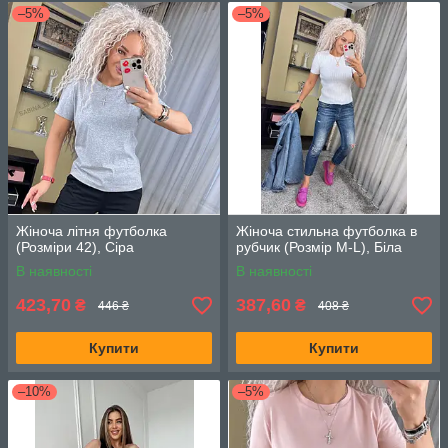
–5%
–5%
Жіноча літня футболка
Жіноча стильна футболка в
(Розміри 42), Сіра
рубчик (Розмір М-L), Біла
В наявності
В наявності
423,70
387,60
₴
₴
446 ₴
408 ₴
Купити
Купити
–10%
–5%