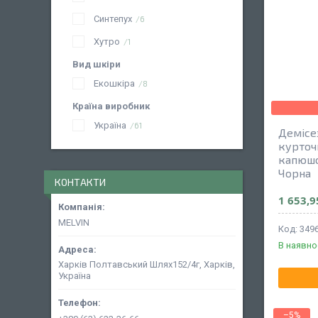
Синтепух
6
Хутро
1
Вид шкіри
Екошкіра
8
Країна виробник
Україна
61
Демісе
курточ
капюшо
Чорна
КОНТАКТИ
1 653,9
MELVIN
349
В наявно
Харків Полтавський Шлях152/4г, Харків,
Україна
–5%