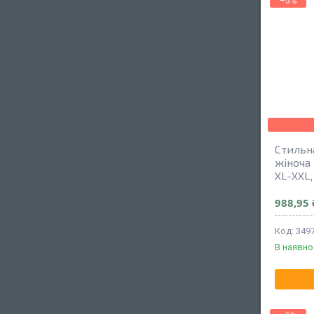
–5%
Стильн
жіноча 
XL-XXL,
988,95 
349
В наявно