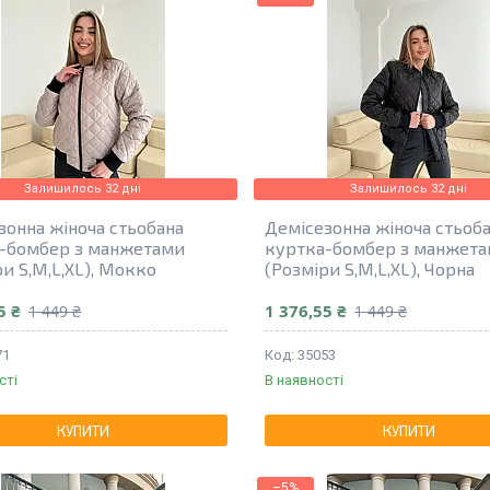
Залишилось 32 дні
Залишилось 32 дні
зонна жіноча стьобана
Демісезонна жіноча стьоб
-бомбер з манжетами
куртка-бомбер з манжет
и S,M,L,XL), Мокко
(Розміри S,M,L,XL), Чорна
5 ₴
1 376,55 ₴
1 449 ₴
1 449 ₴
71
35053
сті
В наявності
КУПИТИ
КУПИТИ
–5%