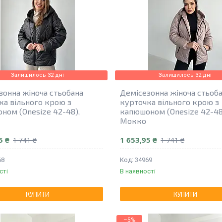
Залишилось 32 дні
Залишилось 32 дні
зонна жіноча стьобана
Демісезонна жіноча стьоб
ка вільного крою з
курточка вільного крою з
ном (Onesize 42-48),
капюшоном (Onesize 42-48
Мокко
5 ₴
1 653,95 ₴
1 741 ₴
1 741 ₴
68
34969
сті
В наявності
КУПИТИ
КУПИТИ
–5%