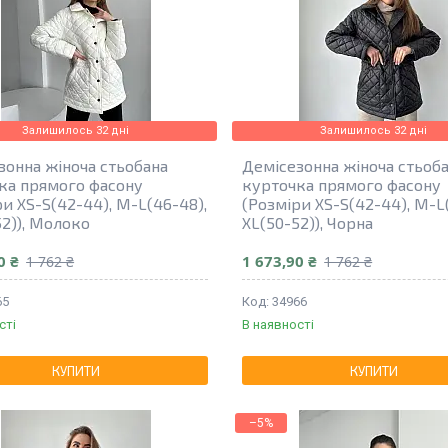
Залишилось 32 дні
Залишилось 32 дні
зонна жіноча стьобана
Демісезонна жіноча стьоб
ка прямого фасону
курточка прямого фасону
и XS-S(42-44), M-L(46-48),
(Розміри XS-S(42-44), M-L
52)), Молоко
XL(50-52)), Чорна
0 ₴
1 673,90 ₴
1 762 ₴
1 762 ₴
65
34966
сті
В наявності
КУПИТИ
КУПИТИ
–5%