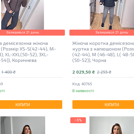
Залишився 21 день
Залишився 21 день
а демісезонна жіноча
Жіноча коротка демісезон
 (Розмір XS-S(42-44), M-
куртка з капюшоном (Розм
), XL-XXL(50-52), 3XL-
(42-44), М (46-48), L( 48-50
-54)), Коричнева
(50-52)), Чорна
2 029,50 ₴
1 400 ₴
2 255 ₴
69
40765
сті
В наявності
КУПИТИ
КУПИТИ
–5%