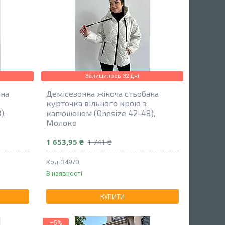
Залишилось 32 дні
ана
Демісезонна жіноча стьобана
курточка вільного крою з
),
капюшоном (Onesize 42-48),
Молоко
1 653,95 ₴
1 741 ₴
34970
В наявності
КУПИТИ
–5%