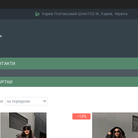
Харків Полтавський Шлях152/4г, Харків, Україна
х
НТАКТИ
КУРТКИ
–10%