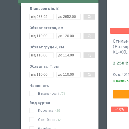
Діапазон цін, ₴
Обхват стегон, см
Стильн
(Розмір
Обхват грудей, см
XL-XXL 
2 250 ₴
Обхват талії, см
401
В наявно
Наявність
В наявності
71
Вид куртки
–10%
Коротка
59
Стьобана
12
Бомбер
4