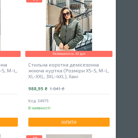
Залишилось 32 дні
нна
Стильна коротка демісезонна
-S, M-L,
жіноча куртка (Розміри XS-S, M-L,
XL-XXL, 3XL-4XL), Хакі
988,95 ₴
1 041 ₴
34975
В наявності
КУПИТИ