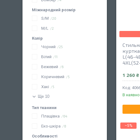
Міжнародний розмір
S/M
20
M/L
2
Колір
Стильн
Чорний
25
куртка
L(46-48
Білий
11
4XL(52
Бежевий
6
1 260 ₴
Коричневий
5
Хакі
5
406
В наявно
Ще 10
Тип тканини
Плащівка
64
–5%
Еко-шкіра
8
Особливості