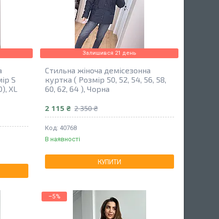
Залишився 21 день
а
Стильна жіноча демісезонна
ір S
куртка ( Розмір 50, 52, 54, 56, 58,
), XL
60, 62, 64 ), Чорна
2 115 ₴
2 350 ₴
40768
В наявності
КУПИТИ
–5%