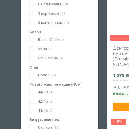
На блискавці
20
З карманом
18
З капюшоном
14
Сезон
Весна/Осінь
51
Демісе
Зима
11
курточ
(Розмір
Осінь/Зима
6
XL(50-
Стан
1 673,9
Новий
73
Розмір жіночого одягу (UA)
349
44/50
15
В наявно
42/46
9
44/46
2
Вид утеплювача
–5%
Силікон
56