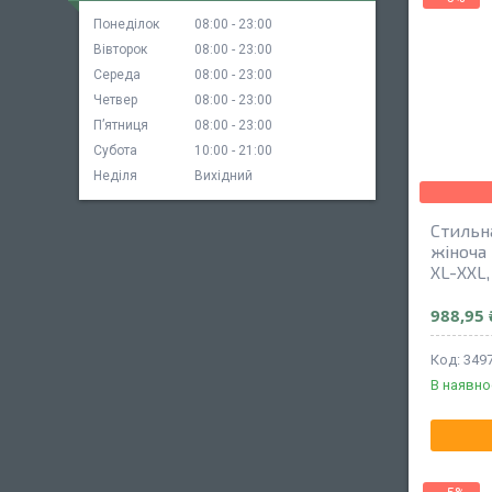
Понеділок
08:00
23:00
Вівторок
08:00
23:00
Середа
08:00
23:00
Четвер
08:00
23:00
Пʼятниця
08:00
23:00
Субота
10:00
21:00
Неділя
Вихідний
Стильн
жіноча 
XL-XXL,
988,95 
349
В наявно