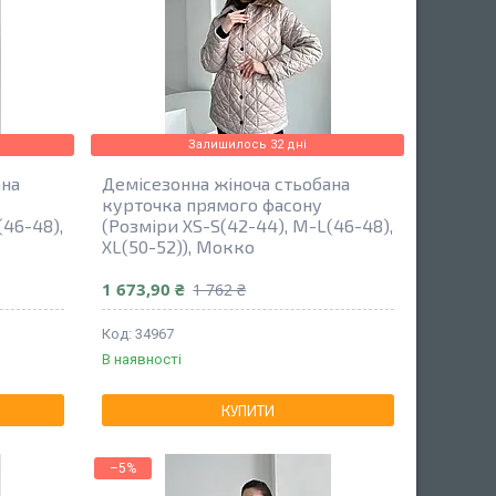
Залишилось 32 дні
ана
Демісезонна жіноча стьобана
курточка прямого фасону
(46-48),
(Розміри XS-S(42-44), M-L(46-48),
XL(50-52)), Мокко
1 673,90 ₴
1 762 ₴
34967
В наявності
КУПИТИ
–5%