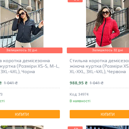
Залишилось 32 дні
Залишилось 32 дні
а коротка демісезонна
Стильна коротка демісезо
куртка (Розміри XS-S, M-L,
жіноча куртка (Розміри XS
 3XL-4XL), Чорна
XL-XXL, 3XL-4XL), Червона
₴
988,95 ₴
1 041 ₴
1 041 ₴
73
34974
сті
В наявності
КУПИТИ
КУПИТИ