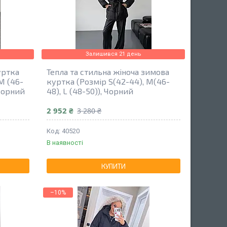
Залишився 21 день
уртка
Тепла та стильна жіноча зимова
М (46-
куртка (Розмір S(42-44), M(46-
 Чорний
48), L (48-50)), Чорний
2 952 ₴
3 280 ₴
40520
В наявності
КУПИТИ
–10%