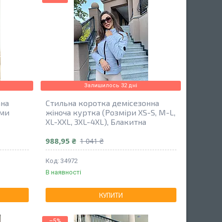
Залишилось 32 дні
ана
Стильна коротка демісезонна
ами
жіноча куртка (Розміри XS-S, M-L,
XL-XXL, 3XL-4XL), Блакитна
988,95 ₴
1 041 ₴
34972
В наявності
КУПИТИ
–5%