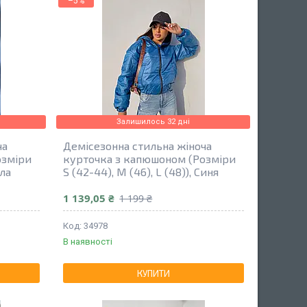
–5%
Залишилось 32 дні
ча
Демісезонна стильна жіноча
озміри
курточка з капюшоном (Розміри
іла
S (42-44), M (46), L (48)), Синя
1 139,05 ₴
1 199 ₴
34978
В наявності
КУПИТИ