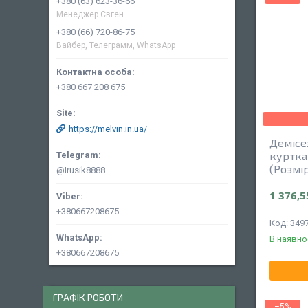
+380 (63) 623-36-66
Менеджер Євген
+380 (66) 720-86-75
Вайбер, Телеграмм, WhatsApp
+380 667 208 675
https://melvin.in.ua/
Демісе
куртка
(Розмір
@Irusik8888
1 376,5
+380667208675
349
В наявно
+380667208675
ГРАФІК РОБОТИ
–5%