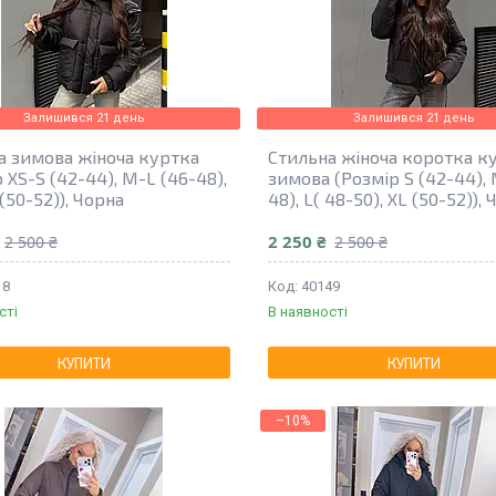
Залишився 21 день
Залишився 21 день
а зимова жіноча куртка
Стильна жіноча коротка к
 XS-S (42-44), M-L (46-48),
зимова (Розмір S (42-44), 
(50-52)), Чорна
48), L( 48-50), XL (50-52)),
2 250 ₴
2 500 ₴
2 500 ₴
18
40149
сті
В наявності
КУПИТИ
КУПИТИ
–10%