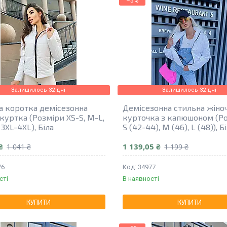
–5%
Залишилось 32 дні
Залишилось 32 дні
а коротка демісезонна
Демісезонна стильна жіно
куртка (Розміри XS-S, M-L,
курточка з капюшоном (Р
 3XL-4XL), Біла
S (42-44), M (46), L (48)), Б
₴
1 139,05 ₴
1 041 ₴
1 199 ₴
76
34977
сті
В наявності
КУПИТИ
КУПИТИ