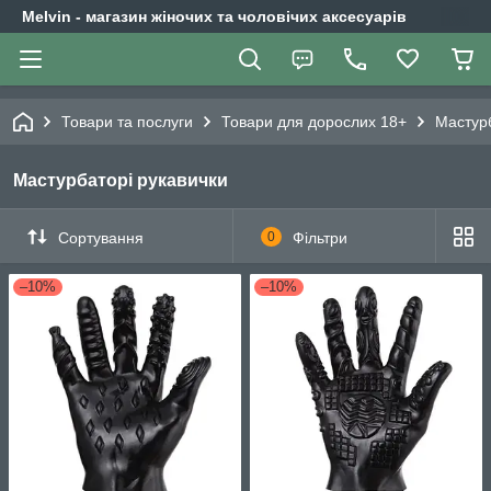
Melvin - магазин жіночих та чоловічих аксесуарів
Товари та послуги
Товари для дорослих 18+
Мастурб
Мастурбаторі рукавички
Сортування
0
Фільтри
–10%
–10%