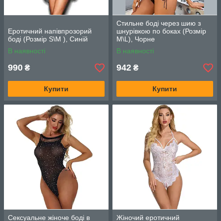
Стильне боді через шию з
Еротичний напівпрозорий
шнурівкою по боках (Розмір
боді (Розмір S\M ), Синій
M\L), Чорне
В наявності
В наявності
990
942
₴
₴
Купити
Купити
Сексуальне жіноче боді в
Жіночий еротичний