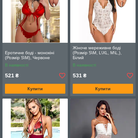
Жіноче мереживне боді
Еротичне боді - монокіні
(Розмір S\M, L\XL, M\L,),
(Розмір S\M), Червоне
Білий
В наявності
В наявності
521
531
₴
₴
Купити
Купити