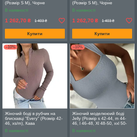
(Розмір S M), Чорне
(Розмір S M), Чорне
В наявності
В наявності
1 262,70
1 262,70
₴
₴
1 403 ₴
1 403 ₴
Купити
Купити
–10%
–10%
Жіночий боді в рубчик на
Жіночий моделююий боді
блискавці "Every" (Розмір 42-
Jelly (Розмір s 42-44, m 44-
46, xs/m), Кава
46, l 46-48, Xl 48-50, xxl 50-
52р), Сірий
В наявності
В наявності