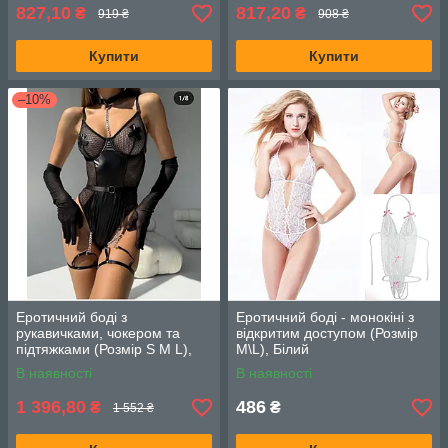
827,10
817,20
₴
₴
919 ₴
908 ₴
Купити
Купити
–10%
Еротичний боді з
Еротичний боді - монокіні з
рукавичками, чокером та
відкритим доступом (Розмір
підтяжками (Розмір S M L),
M\L), Білий
Чорний
В наявності
В наявності
1 396,80
486
₴
₴
1 552 ₴