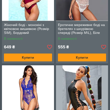
Жіночий боді - монокіні з
Еротичне мереживне боді на
квітковою вишивкою (Розмір
бретелях з шнурівкою
S\M), Бордовий
спереді (Розмір M\L), Біле
В наявності
В наявності
649
555
₴
₴
Купити
Купити