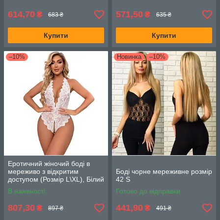
614,70
571,50
₴
₴
683 ₴
635 ₴
Купити
Купити
–10%
Новинка
–10%
Еротичний жіночий боді в
мереживо з відкритим
Боді чорне мереживне розмір
доступом (Розмір L\XL), Білий
42 S
В наявності
Готово до відправки
807,30
441,90
₴
₴
897 ₴
491 ₴