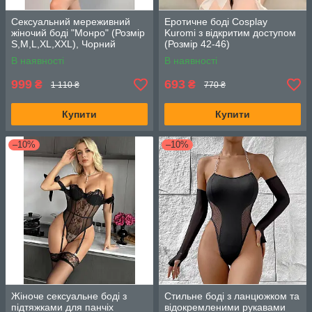
Сексуальний мереживний
Еротичне боді Cosplay
жіночий боді "Монро" (Розмір
Kuromi з відкритим доступом
S,M,L,ХL,ХХL), Чорний
(Розмір 42-46)
В наявності
В наявності
999
693
₴
₴
1 110 ₴
770 ₴
Купити
Купити
–10%
–10%
Жіноче сексуальне боді з
Стильне боді з ланцюжком та
підтяжками для панчіх
відокремленими рукавами