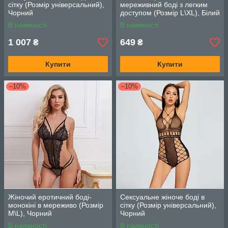
сітку (Розмір універсальний),
мереживний боді з легким
Чорний
доступом (Розмір L\XL), Білий
В наявності
В наявності
1 007
649
₴
₴
Купити
Купити
–10%
–10%
Жіночий еротичний боді-
Сексуальне жіноче боді в
монокіні в мереживо (Розмір
сітку (Розмір універсальний),
M\L), Чорний
Чорний
В наявності
В наявності