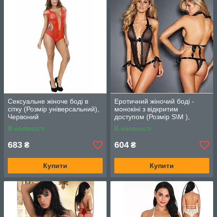
Сексуальне жіноче боді в
Еротичний жіночий боді -
сітку (Розмір універсальний),
монокіні з відкритим
Червоний
доступом (Розмір S\M ),
Чорний
В наявності
В наявності
683
604
₴
₴
Купити
Купити