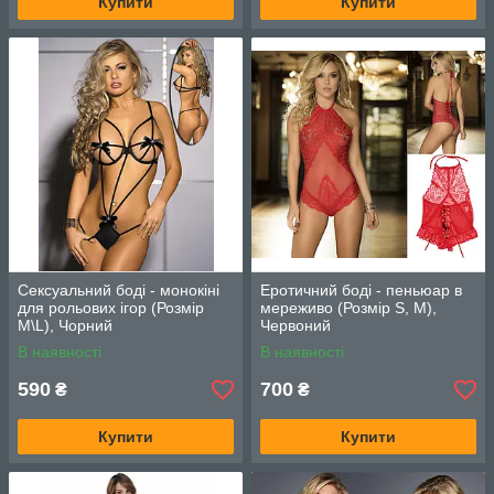
Купити
Купити
Сексуальний боді - монокіні
Еротичний боді - пеньюар в
для рольових ігор (Розмір
мереживо (Розмір S, M),
M\L), Чорний
Червоний
В наявності
В наявності
590
700
₴
₴
Купити
Купити